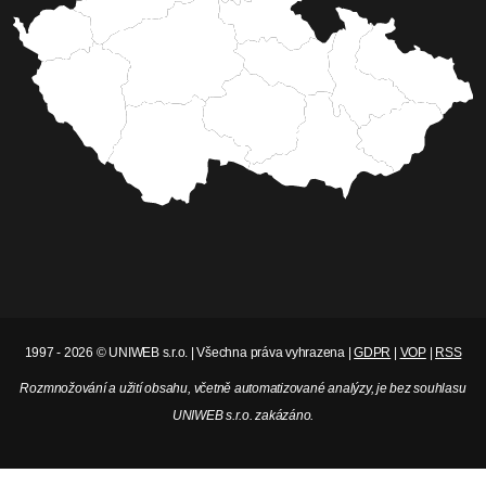
například na veřejný prostor, komunitní život,
kulturu nebo zeleň. O vítězných projektech budou
obyvatelé hlasovat na podzim.
Celý článek
Jiří Padevěd