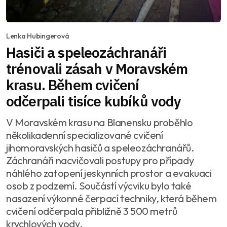
Lenka Hubingerová
Hasiči a speleozáchranáři
trénovali zásah v Moravském
krasu. Během cvičení
odčerpali tisíce kubíků vody
V Moravském krasu na Blanensku proběhlo
několikadenní specializované cvičení
jihomoravských hasičů a speleozáchranářů.
Záchranáři nacvičovali postupy pro případy
náhlého zatopení jeskynních prostor a evakuaci
osob z podzemí. Součástí výcviku bylo také
nasazení výkonné čerpací techniky, která během
cvičení odčerpala přibližně 3 500 metrů
krychlových vody.