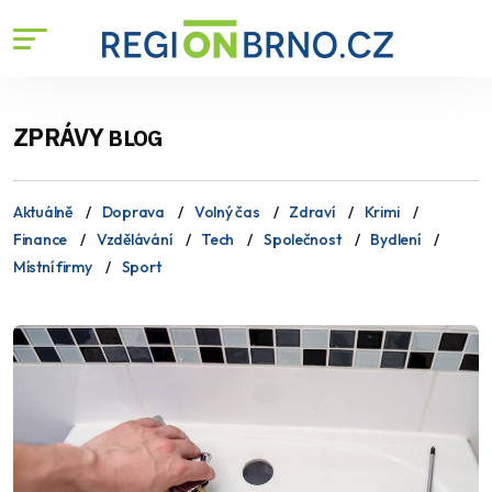
ZPRÁVY
BLOG
Aktuálně
Doprava
Volný čas
Zdraví
Krimi
Finance
Vzdělávání
Tech
Společnost
Bydlení
Místní firmy
Sport