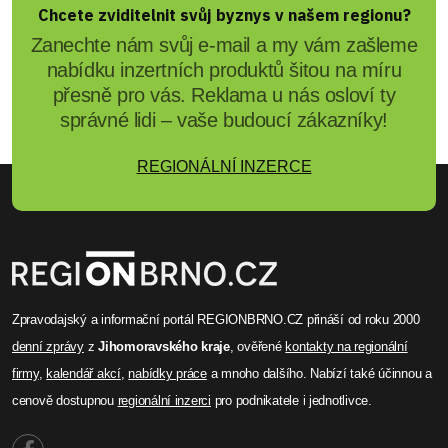
V Brně-Líšni vznikne nový
park, který bude zadržovat
dešťovou vodu
V Brně-Líšni má u ulice Houbalova vzniknout nový
park zaměřený na zadržování dešťové vody ze
střech okolních domů. Součástí budou tůně,
jezírko, květnaté louky, domácí dřeviny, pěší cesty
i pobytové zóny včetně místa pro grilování.
Náklady se odhadují na zhruba 63 milionů korun,
část má pokrýt dotace.
Celý článek