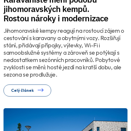
jihomoravských kempů.
Rostou nároky i modernizace
Jihomoravské kempy reagují na rostoucí zájem o
cestování s karavany a obytnými vozy. Rozšiřují
stání, přidávají přípojky, výlevky, Wi-Fi i
samoobslužné systémy a zároveň se potýkají s
nedostatkem sezónních pracovníků. Pobytové
zvyklosti se mění: hosté jezdí na kratší dobu, ale
sezona se prodlužuje.
Celý článek