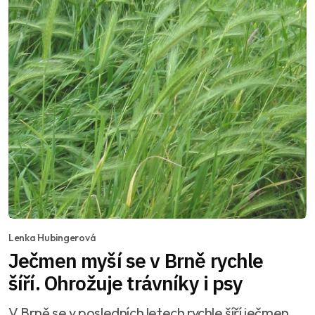
Lenka Hubingerová
Ječmen myší se v Brně rychle
šíří. Ohrožuje trávníky i psy
V Brně se v posledních letech rychle šíří ječmen