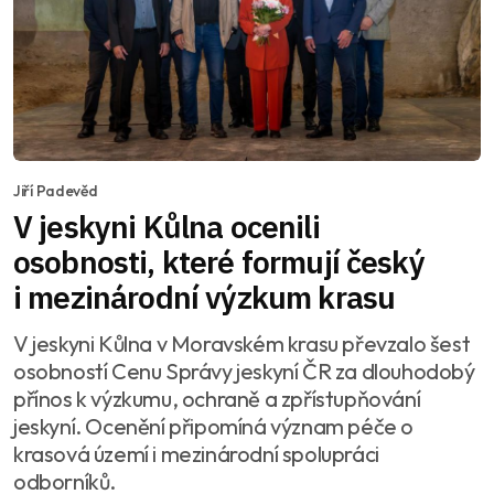
Jiří Padevěd
V jeskyni Kůlna ocenili
osobnosti, které formují český
i mezinárodní výzkum krasu
V jeskyni Kůlna v Moravském krasu převzalo šest
osobností Cenu Správy jeskyní ČR za dlouhodobý
přínos k výzkumu, ochraně a zpřístupňování
jeskyní. Ocenění připomíná význam péče o
krasová území i mezinárodní spolupráci
odborníků.