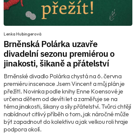
Lenka Hubingerová
Brněnská Polárka uzavře
divadelní sezonu premiérou o
jinakosti, šikaně a přátelství
Brněnské divadlo Polárka chystá na 6. června
premiéru inscenace Jsem Vincent a můj plán je
přežít!. Novinka podle knihy Enne Koensové je
určena dětem od devíti let a zaměřuje se na
téma jinakosti, šikany a síly přátelství. Tvůrci chtějí
nabídnout citlivý příběh o tom, jak náročné může
být zapadnout do kolektivu a jak velkou roli hraje
podpora okolí.