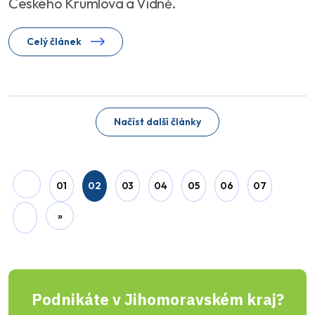
Českého Krumlova a Vídně.
Celý článek
Jiřina Suchorová