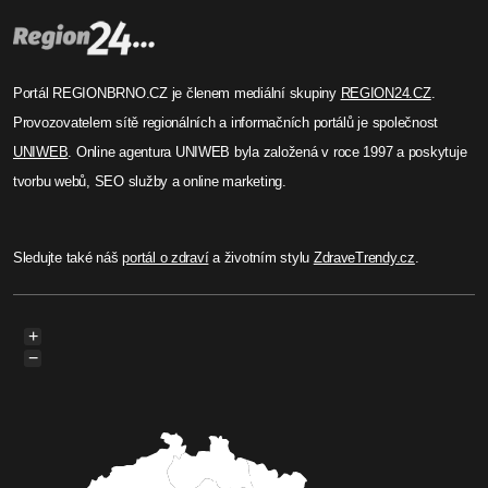
Michaela Prokopová
Brněnský participativní
rozpočet přijal 186 návrhů,
rozhodne se o 35 milionech
korun
Do letošního ročníku participativního rozpočtu v
Brně dorazilo 186 návrhů, což představuje druhý
nejvyšší počet v historii projektu. Formální
podmínky splnilo 160 záměrů zaměřených