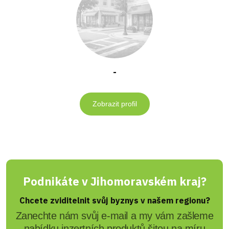
-
Zobrazit profil
Podnikáte v Jihomoravském kraj?
Chcete zviditelnit svůj byznys v našem regionu?
Zanechte nám svůj e-mail a my vám zašleme
nabídku inzertních produktů šitou na míru