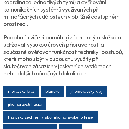
koordinace jednotlivých týmů a ověřování
komunikačních systémů využívaných při
mimořádných událostech v obtížně dostupném
prostředí.
Podobná cvičení pomáhají záchranným složkám
udržovat vysokou úroveň připravenosti a
současně ověřovat funkčnost techniky i postupů,
které mohou být v budoucnu využity při
skutečných zásazích v jeskynních systémech
nebo dalších náročných lokalitách.
moravský kras
blansko
jihomoravský kraj
jihomoravští hasiči
hasičský záchranný sbor jihomoravského kraje