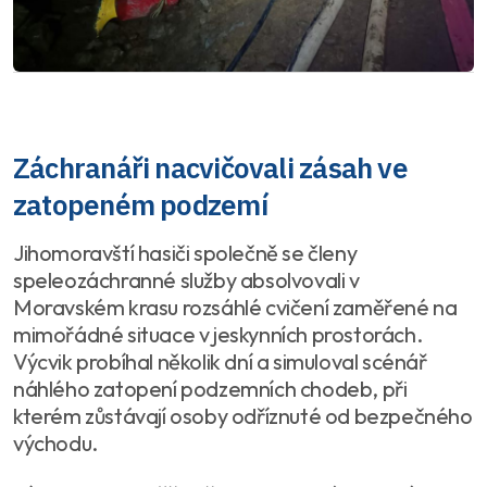
Záchranáři nacvičovali zásah ve
zatopeném podzemí
Jihomoravští hasiči společně se členy
speleozáchranné služby absolvovali v
Moravském krasu rozsáhlé cvičení zaměřené na
mimořádné situace v jeskynních prostorách.
Výcvik probíhal několik dní a simuloval scénář
náhlého zatopení podzemních chodeb, při
kterém zůstávají osoby odříznuté od bezpečného
východu.