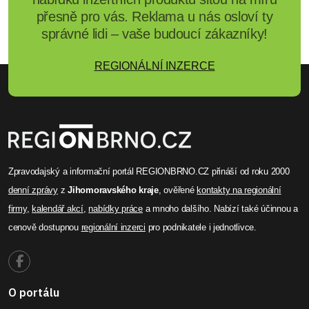
přesně pro vás. Reklama u nás osloví ty
správné lidi – vaše budoucí zákazníky!
REGIONÁLNÍ INZERCE
Zpravodajský a informační portál REGIONBRNO.CZ přináší od roku 2000
denní zprávy
z
Jihomoravského kraje
, ověřené
kontakty na regionální
firmy
,
kalendář akcí
,
nabídky práce
a mnoho dalšího. Nabízí také účinnou a
cenově dostupnou
regionální inzerci
pro podnikatele i jednotlivce.
O portálu