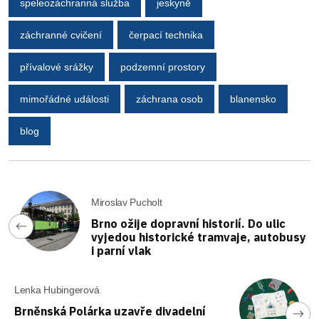
speleozáchranná služba
jeskyně
záchranné cvičení
čerpací technika
přívalové srážky
podzemní prostory
mimořádné události
záchrana osob
blanensko
blog
Miroslav Pucholt
Brno ožije dopravní historií. Do ulic
vyjedou historické tramvaje, autobusy
i parní vlak
Lenka Hubingerová
Brněnská Polárka uzavře divadelní