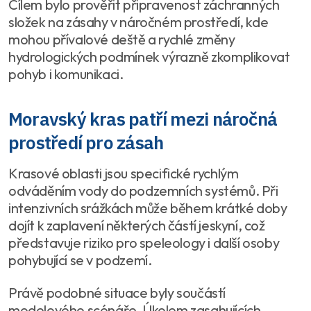
Cílem bylo prověřit připravenost záchranných
složek na zásahy v náročném prostředí, kde
mohou přívalové deště a rychlé změny
hydrologických podmínek výrazně zkomplikovat
pohyb i komunikaci.
Moravský kras patří mezi náročná
prostředí pro zásah
Krasové oblasti jsou specifické rychlým
odváděním vody do podzemních systémů. Při
intenzivních srážkách může během krátké doby
dojít k zaplavení některých částí jeskyní, což
představuje riziko pro speleology i další osoby
pohybující se v podzemí.
Právě podobné situace byly součástí
modelového scénáře. Úkolem zasahujících