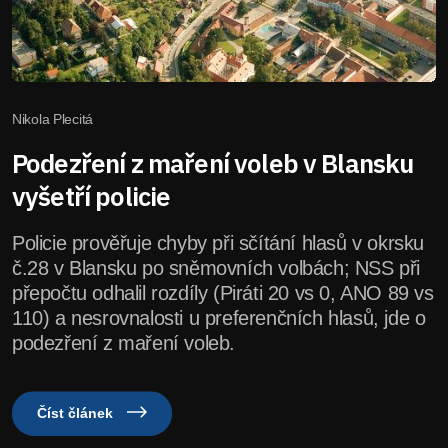
Nikola Plecitá
Podezření z maření voleb v Blansku
vyšetří policie
Policie prověřuje chyby při sčítání hlasů v okrsku
č.28 v Blansku po sněmovních volbách; NSS při
přepočtu odhalil rozdíly (Piráti 20 vs 0, ANO 89 vs
110) a nesrovnalosti u preferenčních hlasů, jde o
podezření z maření voleb.
Číst článek