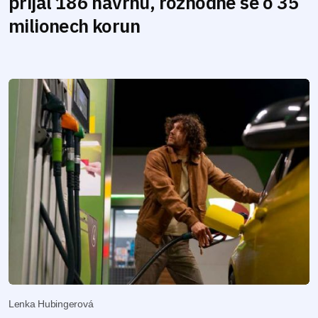
přijal 186 návrhů, rozhodne se o 35
milionech korun
Lenka Hubingerová