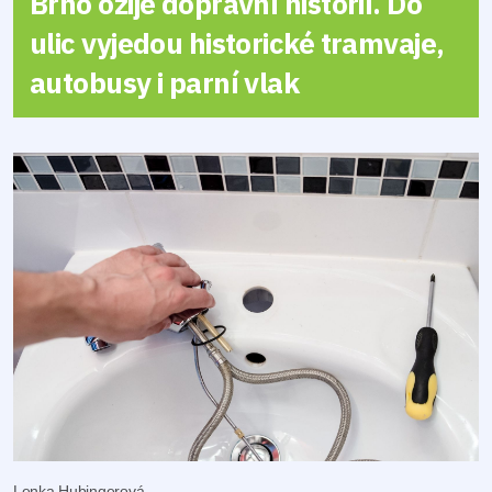
Brno ožije dopravní historií. Do
ulic vyjedou historické tramvaje,
autobusy i parní vlak
Lenka Hubingerová