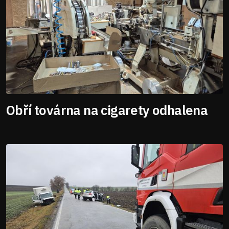
Obří továrna na cigarety odhalena