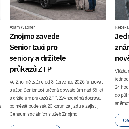
Adam Wágner
Rebeka
Znojmo zavede
Jedn
Senior taxi pro
zná
seniory a držitele
nově
průkazů ZTP
Vláda p
jednod
Ve Znojmě začne od 8. července 2026 fungovat
24 hod
služba Senior taxi určená obyvatelům nad 65 let
do půl
a držitelům průkazů ZTP. Zvýhodněná doprava
sněmo
a
po městě bude stát 20 korun za jízdu a zajistí ji
Centrum sociálních služeb Znojmo
Ce