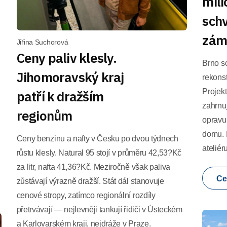
mili
schv
zám
Jiřina Suchorová
Ceny paliv klesly.
Brno sc
Jihomoravský kraj
rekonst
Projek
patří k dražším
zahrnuj
regionům
opravu 
domu. 
Ceny benzinu a nafty v Česku po dvou týdnech
ateliér
růstu klesly. Natural 95 stojí v průměru 42,53?Kč
za litr, nafta 41,36?Kč. Meziročně však paliva
Ce
zůstávají výrazně dražší. Stát dál stanovuje
cenové stropy, zatímco regionální rozdíly
přetrvávají — nejlevněji tankují řidiči v Ústeckém
a Karlovarském kraji, nejdráže v Praze.