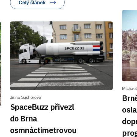
Celý článek
Michael
Brn
Jiřina Suchorová
SpaceBuzz přivezl
osla
do Brna
dop
osmnáctimetrovou
pro