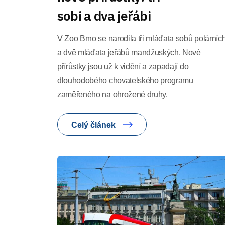
sobi a dva jeřábi
V Zoo Brno se narodila tři mláďata sobů polárníc
a dvě mláďata jeřábů mandžuských. Nové
přírůstky jsou už k vidění a zapadají do
dlouhodobého chovatelského programu
zaměřeného na ohrožené druhy.
Celý článek