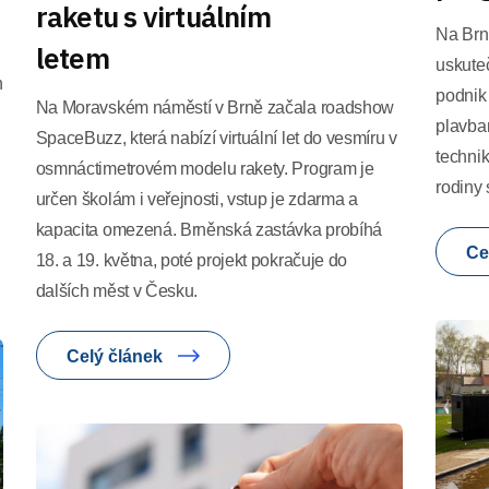
raketu s virtuálním
Na Brn
letem
uskuteč
h
podnik
Na Moravském náměstí v Brně začala roadshow
plavba
SpaceBuzz, která nabízí virtuální let do vesmíru v
technik
osmnáctimetrovém modelu rakety. Program je
rodiny 
určen školám i veřejnosti, vstup je zdarma a
kapacita omezená. Brněnská zastávka probíhá
Ce
18. a 19. května, poté projekt pokračuje do
dalších měst v Česku.
Celý článek