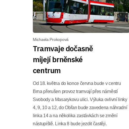
Michaela Prokopová
Tramvaje dočasně
míjejí brněnské
centrum
Od 18. května do konce června bude v centru
Brna přerušen provoz tramvají přes náměstí
Svobody a Masarykovu ulici. Výluka ovlivní linky
4, 9, 10 a 12, do Obřan bude zavedena náhradní
linka 14 a na několika zastávkách se změní
nástupiště. Linka 8 bude jezdit častěji.