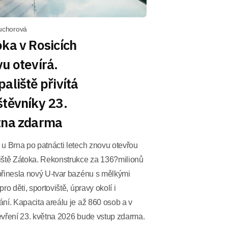
Suchorová
ka v Rosicích
u otevírá.
aliště přivítá
těvníky 23.
tna zdarma
 u Brna po patnácti letech znovu otevřou
iště Zátoka. Rekonstrukce za 136?milionů
přinesla nový U-tvar bazénu s mělkými
pro děti, sportoviště, úpravy okolí i
ní. Kapacita areálu je až 860 osob a v
evření 23. května 2026 bude vstup zdarma.