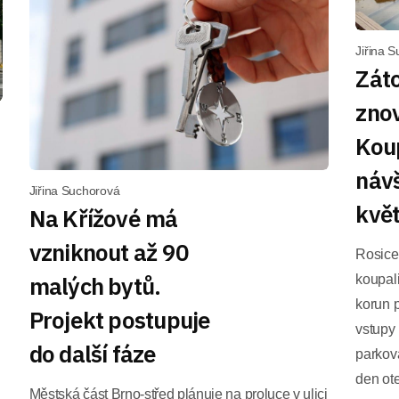
Jiřina 
Záto
znov
Koup
návš
Jiřina Suchorová
kvě
Na Křížové má
vzniknout až 90
Rosice
malých bytů.
koupal
korun 
Projekt postupuje
vstupy 
do další fáze
parková
den ot
Městská část Brno-střed plánuje na proluce v ulici