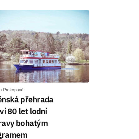
a Prokopová
ěnská přehrada
ví 80 let lodní
ravy bohatým
gramem