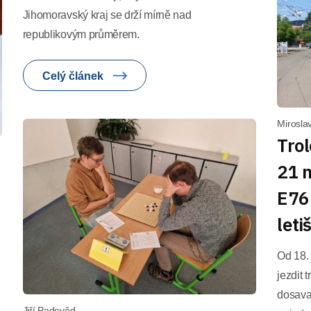
Jihomoravský kraj se drží mírně nad
republikovým průměrem.
Celý článek
Mirosla
Trol
21 
E76
leti
Od 18.
jezdit 
dosavad
Jiří Padevěd