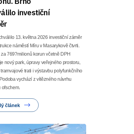
onů. Brno
álilo investiční
ěr
hválilo 13. května 2026 investiční záměr
rukce náměstí Míru v Masarykově čtvrti.
t za 769?milionů korun včetně DPH
e nový park, úpravy veřejného prostoru,
tramvajové trati i výstavbu polyfunkčního
Podoba vychází z vítězného návrhu
u ofschem.
lý článek