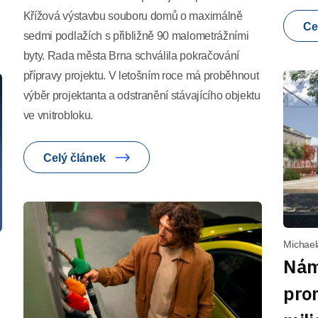
Křížová výstavbu souboru domů o maximálně
Ce
sedmi podlažích s přibližně 90 malometrážními
byty. Rada města Brna schválila pokračování
přípravy projektu. V letošním roce má proběhnout
výběr projektanta a odstranění stávajícího objektu
ve vnitrobloku.
Celý článek
Michael
Nám
pro