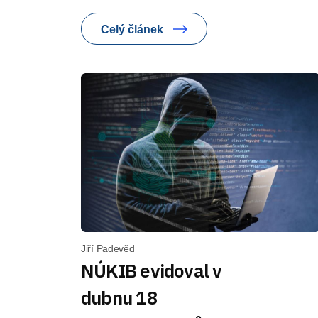
Celý článek
Jiří Padevěd
NÚKIB evidoval v
dubnu 18