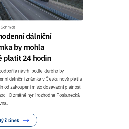
 Schmidt
odenní dálniční
mka by mohla
 platit 24 hodin
odpořila návrh, podle kterého by
enní dálniční známka v Česku nově platila
in od zakoupení místo dosavadní platnosti
noci. O změně nyní rozhodne Poslanecká
vna.
lý článek