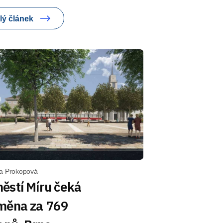
lý článek
a Prokopová
ěstí Míru čeká
měna za 769