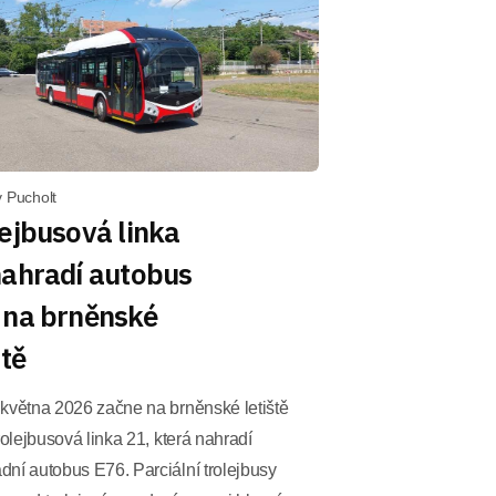
v Pucholt
ejbusová linka
nahradí autobus
 na brněnské
ště
 května 2026 začne na brněnské letiště
trolejbusová linka 21, která nahradí
ní autobus E76. Parciální trolejbusy