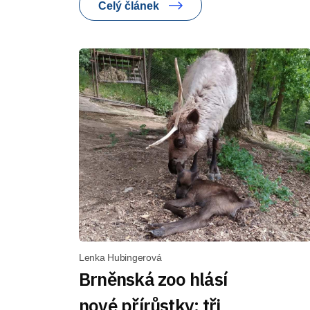
Celý článek
Lenka Hubingerová
Brněnská zoo hlásí
nové přírůstky: tři