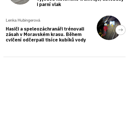
i parní vlak
Lenka Hubingerová
Hasiči a speleozáchranáři trénovali
zásah v Moravském krasu. Během
cvičení odčerpali tisíce kubíků vody