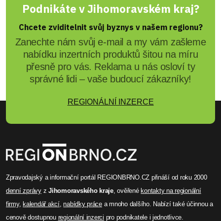
Podnikáte v Jihomoravském kraj?
Chcete zviditelnit svůj byznys v našem regionu?
Zanechte nám svůj e-mail a my vám zašleme
nabídku inzertních produktů šitou na míru
přesně pro vás. Reklama u nás osloví ty
správné lidi – vaše budoucí zákazníky!
REGIONÁLNÍ INZERCE
Zpravodajský a informační portál REGIONBRNO.CZ přináší od roku 2000
denní zprávy
z
Jihomoravského kraje
, ověřené
kontakty na regionální
firmy
,
kalendář akcí
,
nabídky práce
a mnoho dalšího. Nabízí také účinnou a
cenově dostupnou
regionální inzerci
pro podnikatele i jednotlivce.