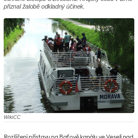
přiznal žalobě odkladný účinek.
WikiCC
Rozšíření přístavu na Baťově kanálu ve Veselí nad