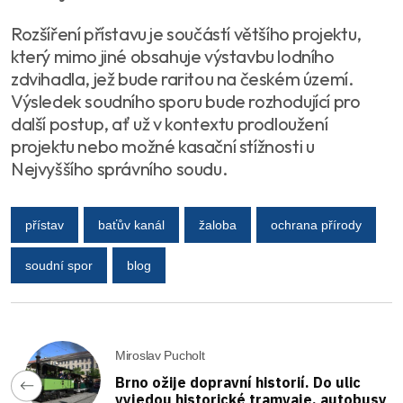
Rozšíření přístavu je součástí většího projektu,
který mimo jiné obsahuje výstavbu lodního
zdvihadla, jež bude raritou na českém území.
Výsledek soudního sporu bude rozhodující pro
další postup, ať už v kontextu prodloužení
projektu nebo možné kasační stížnosti u
Nejvyššího správního soudu.
přístav
baťův kanál
žaloba
ochrana přírody
soudní spor
blog
Miroslav Pucholt
Brno ožije dopravní historií. Do ulic
vyjedou historické tramvaje, autobusy