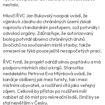
nestalo.
Mluvčí ŘVC Jan Bukovský naopak uvádí, že
výjimku k zásahu do chráněných území získali
naprosto standardním postupem, což potvrdily i
odvolací orgány. Zdůrazňuje, že autorizovaný
biolog potvrdil absenci chráněných druhů
živočichů na současném místě stavby, takže
omezení se týká pouze ještě nezapočetých prací.
ŘVC tvrdí, že projekt odráží silnou poptávku a má
podporu místních obcí a krajů. Starostka
nedalekého Petrova Eva Mlýnková uvádí, že
kanál je oblíbený jak mezi turisty, tak i mezi
místními obyvateli, a rozšíření vítá jako veřejný
zájem. Celkově by přístav po rozšíření měl
nabízet až 66 míst pro rekreační lodě, čímž by se
stal největším v Česku.