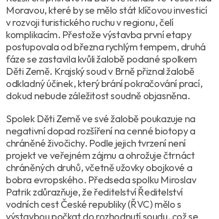
Moravou, které by se mělo stát klíčovou investicí
v rozvoji turistického ruchu v regionu, čelí
komplikacím. Přestože výstavba první etapy
postupovala od března rychlým tempem, druhá
fáze se zastavila kvůli žalobě podané spolkem
Děti Země. Krajský soud v Brně přiznal žalobě
odkladný účinek, který brání pokračování prací,
dokud nebude záležitost soudně objasněna.
Spolek Děti Země ve své žalobě poukazuje na
negativní dopad rozšíření na cenné biotopy a
chráněné živočichy. Podle jejich tvrzení není
projekt ve veřejném zájmu a ohrožuje čtrnáct
chráněných druhů, včetně užovky obojkové a
bobra evropského. Předseda spolku Miroslav
Patrik zdůrazňuje, že ředitelství Ředitelství
vodních cest České republiky (ŘVC) mělo s
výstavbou počkat do rozhodnutí soudu, což se