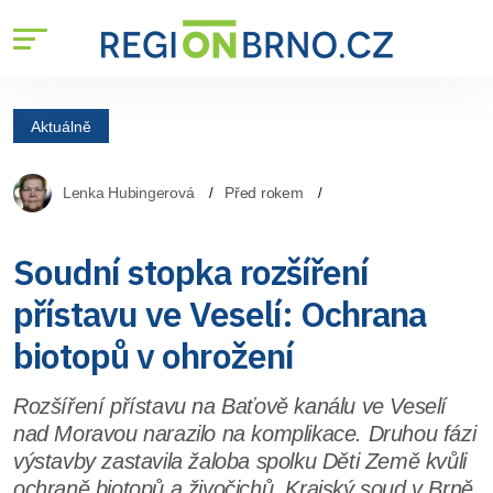
Aktuálně
Lenka Hubingerová
Před rokem
Soudní stopka rozšíření
přístavu ve Veselí: Ochrana
biotopů v ohrožení
Rozšíření přístavu na Baťově kanálu ve Veselí
nad Moravou narazilo na komplikace. Druhou fázi
výstavby zastavila žaloba spolku Děti Země kvůli
ochraně biotopů a živočichů. Krajský soud v Brně