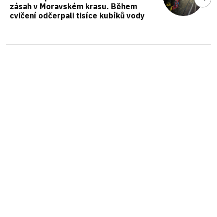
zásah v Moravském krasu. Během
cvičení odčerpali tisíce kubíků vody