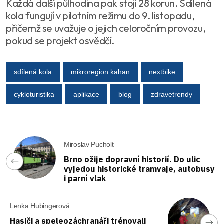
Každá další půlhodina pak stojí 28 korun. Sdílená
kola fungují v pilotním režimu do 9. listopadu,
přičemž se uvažuje o jejich celoročním provozu,
pokud se projekt osvědčí.
sdílená kola
mikroregion kahan
nextbike
cykloturistika
aplikace
blog
zdravetrendy
Miroslav Pucholt
Brno ožije dopravní historií. Do ulic
vyjedou historické tramvaje, autobusy
i parní vlak
Lenka Hubingerová
Hasiči a speleozáchranáři trénovali