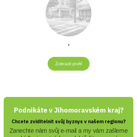
-
Zobrazit profil
Podnikáte v Jihomoravském kraj?
Chcete zviditelnit svůj byznys v našem regionu?
Zanechte nám svůj e-mail a my vám zašleme