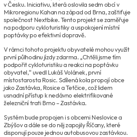
v Česku. Iniciativu, která oslovila sedm obcí v
Mikroregionu Kahan na západ od Brna, zaštiťuje
společnost Nextbike. Tento projekt se zaměřuje
na podporu cykloturistiky a uspokojení místní
poptávky po efektivní dopravě.
V rámci tohoto projektu obyvatelé mohou využít
první půlhodinu jízdy zdarma. „Chtěli jsme tím
podpořit cykloturistiku a reakci na poptávku
obyvatel,“ uvedl Lukáš Volánek, první
místostarosta Rosic. Sdílená kola propojí obce
jako Zastávka, Rosice a Tetčice, což lidem
usnadní přístup k nedávno elektrifikované
železniční trati Brno – Zastávka.
Systém bude propojen i s obcemi Neslovice a
Zbýšov a dále se do něj zapojily Říčany, které
disponují pouze jednou autobusovou zastávkou.