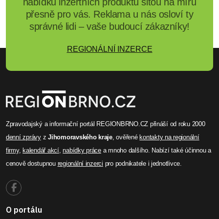
nabídku inzertních produktů šitou na míru
přesně pro vás. Reklama u nás osloví ty
správné lidi – vaše budoucí zákazníky!
REGIONÁLNÍ INZERCE
Zpravodajský a informační portál REGIONBRNO.CZ přináší od roku 2000
denní zprávy
z
Jihomoravského kraje
, ověřené
kontakty na regionální
firmy
,
kalendář akcí
,
nabídky práce
a mnoho dalšího. Nabízí také účinnou a
cenově dostupnou
regionální inzerci
pro podnikatele i jednotlivce.
O portálu