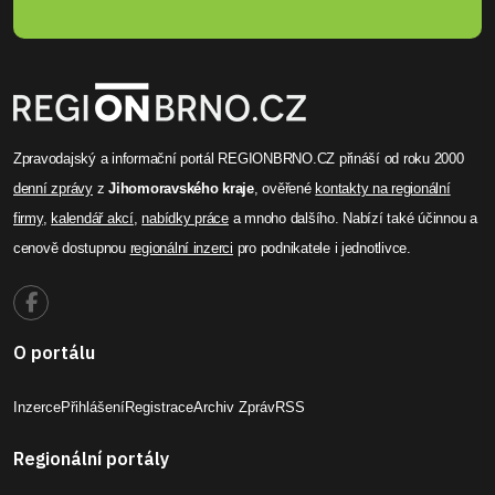
Zpravodajský a informační portál REGIONBRNO.CZ přináší od roku 2000
denní zprávy
z
Jihomoravského kraje
, ověřené
kontakty na regionální
firmy
,
kalendář akcí
,
nabídky práce
a mnoho dalšího. Nabízí také účinnou a
cenově dostupnou
regionální inzerci
pro podnikatele i jednotlivce.
O portálu
Inzerce
Přihlášení
Registrace
Archiv Zpráv
RSS
Regionální portály