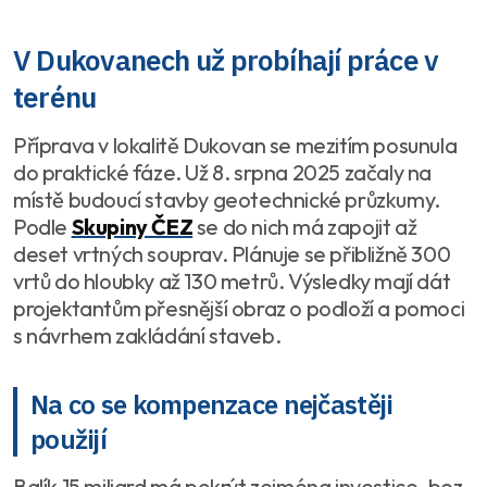
V Dukovanech už probíhají práce v
terénu
Příprava v lokalitě Dukovan se mezitím posunula
do praktické fáze. Už 8. srpna 2025 začaly na
místě budoucí stavby geotechnické průzkumy.
Podle
Skupiny ČEZ
se do nich má zapojit až
deset vrtných souprav. Plánuje se přibližně 300
vrtů do hloubky až 130 metrů. Výsledky mají dát
projektantům přesnější obraz o podloží a pomoci
s návrhem zakládání staveb.
Na co se kompenzace nejčastěji
použijí
Balík 15 miliard má pokrýt zejména investice, bez