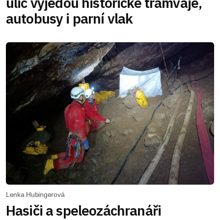
ulic vyjedou historické tramvaje,
autobusy i parní vlak
Lenka Hubingerová
Hasiči a speleozáchranáři