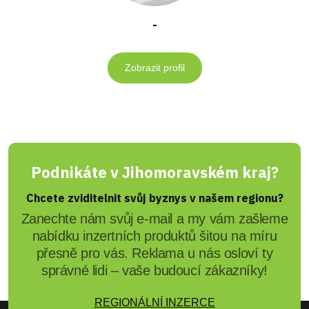
-
Zobrazit profil
Podnikáte v Jihomoravském kraj?
Chcete zviditelnit svůj byznys v našem regionu?
Zanechte nám svůj e-mail a my vám zašleme
nabídku inzertních produktů šitou na míru
přesně pro vás. Reklama u nás osloví ty
správné lidi – vaše budoucí zákazníky!
REGIONÁLNÍ INZERCE