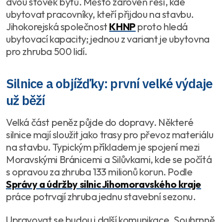
dvou stovek bytů. Město zároveň řeší, kde
ubytovat pracovníky, kteří přijdou na stavbu.
Jihokorejská společnost
KHNP
proto hledá
ubytovací kapacity; jednou z variant je ubytovna
pro zhruba 500 lidí.
Silnice a objížďky: první velké výdaje
už běží
Velká část peněz půjde do dopravy. Některé
silnice mají sloužit jako trasy pro převoz materiálu
na stavbu. Typickým příkladem je spojení mezi
Moravskými Bránicemi a Silůvkami, kde se počítá
s opravou za zhruba 133 milionů korun. Podle
Správy a údržby silnic Jihomoravského kraje
práce potrvají zhruba jednu stavební sezonu.
Upravovat se budou i další komunikace. Souhrnně