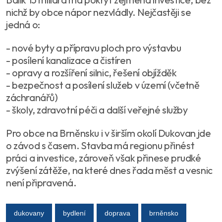
nichž by obce nápor nezvládly. Nejčastěji se
jedná o:
- nové byty a přípravu ploch pro výstavbu
- posílení kanalizace a čistíren
- opravy a rozšíření silnic, řešení objížděk
- bezpečnost a posílení služeb v území (včetně
záchranářů)
- školy, zdravotní péči a další veřejné služby
Pro obce na Brněnsku i v širším okolí Dukovan jde
o závod s časem. Stavba má regionu přinést
práci a investice, zároveň však přinese prudké
zvýšení zátěže, na které dnes řada měst a vesnic
není připravená.
dukovany
bydlení
doprava
brněnsko