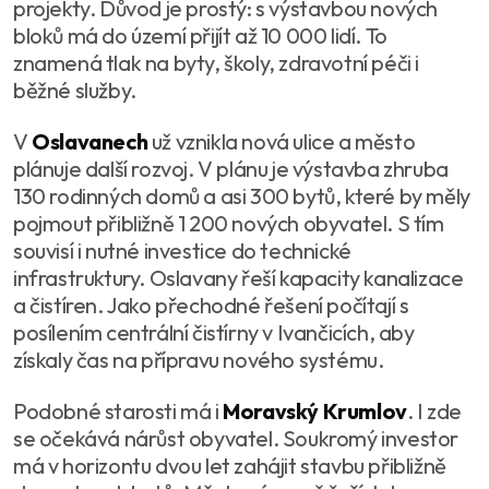
projekty. Důvod je prostý: s výstavbou nových
bloků má do území přijít až 10 000 lidí. To
znamená tlak na byty, školy, zdravotní péči i
běžné služby.
V
Oslavanech
už vznikla nová ulice a město
plánuje další rozvoj. V plánu je výstavba zhruba
130 rodinných domů a asi 300 bytů, které by měly
pojmout přibližně 1 200 nových obyvatel. S tím
souvisí i nutné investice do technické
infrastruktury. Oslavany řeší kapacity kanalizace
a čistíren. Jako přechodné řešení počítají s
posílením centrální čistírny v Ivančicích, aby
získaly čas na přípravu nového systému.
Podobné starosti má i
Moravský Krumlov
. I zde
se očekává nárůst obyvatel. Soukromý investor
má v horizontu dvou let zahájit stavbu přibližně