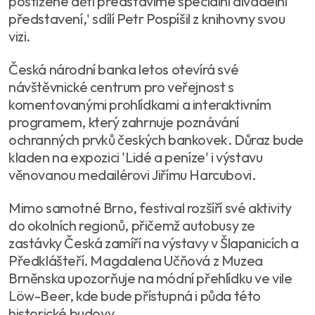
postižené děti představíme speciální divadelní
představení,' sdílí Petr Pospíšil z knihovny svou
vizi.
Česká národní banka letos otevírá své
návštěvnické centrum pro veřejnost s
komentovanými prohlídkami a interaktivním
programem, který zahrnuje poznávání
ochranných prvků českých bankovek. Důraz bude
kladen na expozici 'Lidé a peníze' i výstavu
věnovanou medailérovi Jiřímu Harcubovi.
Mimo samotné Brno, festival rozšíří své aktivity
do okolních regionů, přičemž autobusy ze
zastávky Česká zamíří na výstavy v Šlapanicích a
Předklášteří. Magdalena Učňová z Muzea
Brněnska upozorňuje na módní přehlídku ve vile
Löw-Beer, kde bude přístupná i půda této
historické budovy.