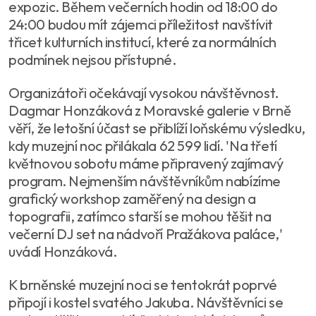
expozic. Během večerních hodin od 18:00 do
24:00 budou mít zájemci příležitost navštívit
třicet kulturních institucí, které za normálních
podmínek nejsou přístupné.
Organizátoři očekávají vysokou návštěvnost.
Dagmar Honzáková z Moravské galerie v Brně
věří, že letošní účast se přiblíží loňskému výsledku,
kdy muzejní noc přilákala 62 599 lidí. 'Na třetí
květnovou sobotu máme připravený zajímavý
program. Nejmenším návštěvníkům nabízíme
grafický workshop zaměřený na design a
topografii, zatímco starší se mohou těšit na
večerní DJ set na nádvoří Pražákova paláce,'
uvádí Honzáková.
K brněnské muzejní noci se tentokrát poprvé
připojí i kostel svatého Jakuba. Návštěvníci se