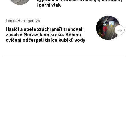
i parní vlak
Lenka Hubingerová
Hasiči a speleozáchranáři trénovali
zásah v Moravském krasu. Během
cvičení odčerpali tisíce kubíků vody