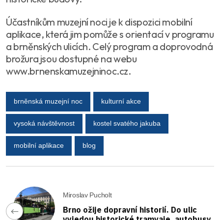
Účastníkům muzejní noci je k dispozici mobilní
aplikace, která jim pomůže s orientací v programu
a brněnských ulicích. Celý program a doprovodná
brožura jsou dostupné na webu
www.brnenskamuzejninoc.cz.
brněnská muzejní noc
kulturní akce
vysoká návštěvnost
kostel svatého jakuba
mobilní aplikace
blog
Miroslav Pucholt
Brno ožije dopravní historií. Do ulic
vyjedou historické tramvaje, autobusy