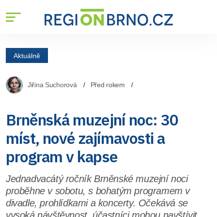
Aktuálně
Jiřina Suchorová
Před rokem
Brněnská muzejní noc: 30
míst, nové zajímavosti a
program v kapse
Jednadvacátý ročník Brněnské muzejní noci
proběhne v sobotu, s bohatým programem v
divadle, prohlídkami a koncerty. Očekává se
vysoká návštěvnost, účastníci mohou navštívit