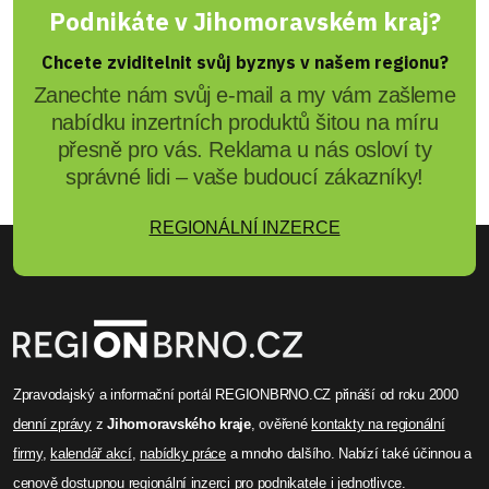
Podnikáte v Jihomoravském kraj?
Chcete zviditelnit svůj byznys v našem regionu?
Zanechte nám svůj e-mail a my vám zašleme
nabídku inzertních produktů šitou na míru
přesně pro vás. Reklama u nás osloví ty
správné lidi – vaše budoucí zákazníky!
REGIONÁLNÍ INZERCE
Zpravodajský a informační portál REGIONBRNO.CZ přináší od roku 2000
denní zprávy
z
Jihomoravského kraje
, ověřené
kontakty na regionální
firmy
,
kalendář akcí
,
nabídky práce
a mnoho dalšího. Nabízí také účinnou a
cenově dostupnou
regionální inzerci
pro podnikatele i jednotlivce.