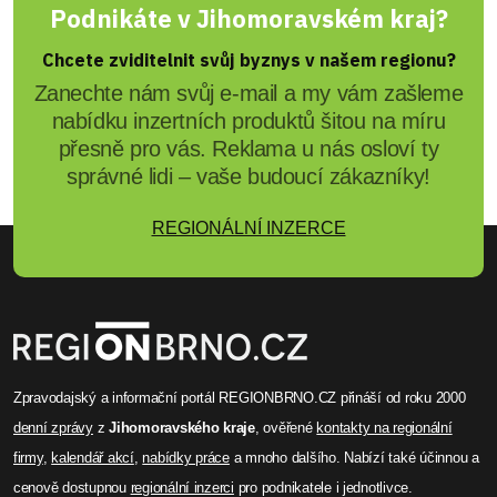
Podnikáte v Jihomoravském kraj?
Chcete zviditelnit svůj byznys v našem regionu?
Zanechte nám svůj e-mail a my vám zašleme
nabídku inzertních produktů šitou na míru
přesně pro vás. Reklama u nás osloví ty
správné lidi – vaše budoucí zákazníky!
REGIONÁLNÍ INZERCE
Zpravodajský a informační portál REGIONBRNO.CZ přináší od roku 2000
denní zprávy
z
Jihomoravského kraje
, ověřené
kontakty na regionální
firmy
,
kalendář akcí
,
nabídky práce
a mnoho dalšího. Nabízí také účinnou a
cenově dostupnou
regionální inzerci
pro podnikatele i jednotlivce.