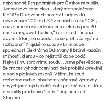
nejvýhodnějších podmínek pro Českou republiku.
Jednotková cena bloku, který má společnost
KHNP v Dukovanech postavit, odpovídá
avizovaným 200 mld. Kč v cenách z roku 2024,
což znamená výslednou cenu elektřiny pod 90
eur za megawatthodinu,“ řekl ministr financí
Zbyněk Stanjura a dodal, že se proti včerejšímu
rozhodnutí Krajského soudu v Brně bude
společnost Elektrárna Dukovany II bránit kasační
stížností, kterou v co nejkratší době podá
Nejvyššímu správnímu soudu. „Jsme přesvědčeni,
že proces vyhodnocení nabídek proběhl korektně
a podle platných zákonů. Věřím, že soud
rozhodne rychle, abychom v přípravě výstavby
nových jaderných bloků mohli pokračovat a státu
nevznikly prodlením škody,“ doplnil ministr
Stanjura.