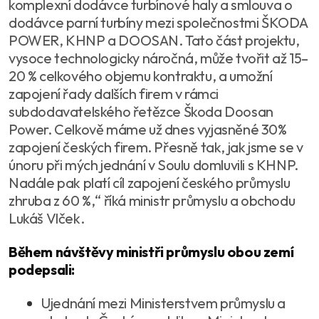
komplexní dodávce turbínové haly a smlouva o
dodávce parní turbíny mezi společnostmi ŠKODA
POWER, KHNP a DOOSAN. Tato část projektu,
vysoce technologicky náročná, může tvořit až 15–
20 % celkového objemu kontraktu, a umožní
zapojení řady dalších firem v rámci
subdodavatelského řetězce Škoda Doosan
Power. Celkově máme už dnes vyjasněné 30%
zapojení českých firem. Přesně tak, jak jsme se v
únoru při mých jednání v Soulu domluvili s KHNP.
Nadále pak platí cíl zapojení českého průmyslu
zhruba z 60 %,“ říká ministr průmyslu a obchodu
Lukáš Vlček.
Během návštěvy ministři průmyslu obou zemí
podepsali:
Ujednání mezi Ministerstvem průmyslu a