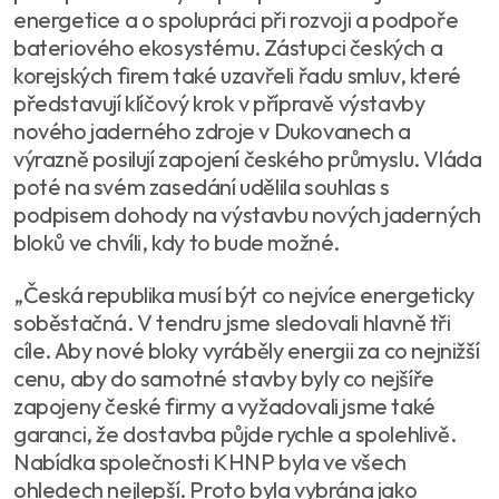
energetice a o spolupráci při rozvoji a podpoře
bateriového ekosystému. Zástupci českých a
korejských firem také uzavřeli řadu smluv, které
představují klíčový krok v přípravě výstavby
nového jaderného zdroje v Dukovanech a
výrazně posilují zapojení českého průmyslu. Vláda
poté na svém zasedání udělila souhlas s
podpisem dohody na výstavbu nových jaderných
bloků ve chvíli, kdy to bude možné.
„Česká republika musí být co nejvíce energeticky
soběstačná. V tendru jsme sledovali hlavně tři
cíle. Aby nové bloky vyráběly energii za co nejnižší
cenu, aby do samotné stavby byly co nejšíře
zapojeny české firmy a vyžadovali jsme také
garanci, že dostavba půjde rychle a spolehlivě.
Nabídka společnosti KHNP byla ve všech
ohledech nejlepší. Proto byla vybrána jako