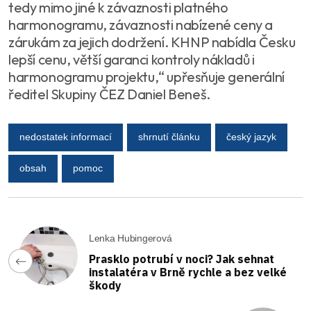
tedy mimo jiné k závaznosti platného
harmonogramu, závaznosti nabízené ceny a
zárukám za jejich dodržení. KHNP nabídla Česku
lepší cenu, větší garanci kontroly nákladů i
harmonogramu projektu,“ upřesňuje generální
ředitel Skupiny ČEZ Daniel Beneš.
nedostatek informací
shrnutí článku
český jazyk
obsah
pomoc
Lenka Hubingerová
Prasklo potrubí v noci? Jak sehnat
instalatéra v Brně rychle a bez velké
škody