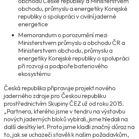
obchodu České republiky a Ministerstvem
obchodu, průmyslu a energetiky Korejské
republiky o spolupráci v civilní jaderné
energetice
Memorandum o porozumění mezi
Ministerstvem průmyslu a obchodu ČR a
Ministerstvem obchodu, průmyslu a
energetiky Korejské republiky o spolupráci
při rozvoji a podpoře bateriového
ekosystému
Česká republika připravuje projekt nového
jaderného zdroje pro Českou republiku
prostřednictvím Skupiny ČEZ už od roku 2015.
„Partnera, kterého jsme v tendru na výstavbu
nových jaderných bloků vybírali, jsme hledali na
další desítky let. Proto jsme kladli značný důraz na
to, jak se uchazeči stavěli k našim požadavkům,