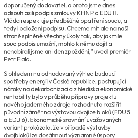
doporučený dodavatel, a proto jsme dnes
odsouhlasili podpis smlouvy KHNP a EDU II.
Vláda respektuje předběžné opatření soudu, a
tedy i odložení podpisu. Chceme mít ale na naší
straně splněné všechny úkoly tak, aby jakmile
soud podpis umožní, mohlo k němu dojít a
nenabírali jsme ani den zpoždění,“ uvedl premiér
Petr Fiala.
S ohledem na odhadovaný výhled budoucí
spotřeby energií v České republice, postupující
nároky na dekarbonizaci a z hlediska ekonomické
rentability bylo v průběhu přípravy projektu
nového jaderného zdroje rozhodnuto rozšířit
původní záměr na výstavbu dvojice bloků (EDU 5
a EDU 6). Ekonomické srovnání uvažovaných
variant prokázalo, že v případě výstavby
dvojbloků lze dosáhnout významné úspory