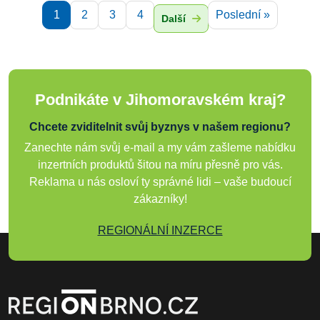
1
2
3
4
Poslední »
Další
Podnikáte v Jihomoravském kraj?
Chcete zviditelnit svůj byznys v našem regionu?
Zanechte nám svůj e-mail a my vám zašleme nabídku
inzertních produktů šitou na míru přesně pro vás.
Reklama u nás osloví ty správné lidi – vaše budoucí
zákazníky!
REGIONÁLNÍ INZERCE