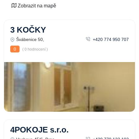
Zobrazit na mapě
3 KOČKY
Švábenice 50,
+420 774 950 707
0
( 0 hodnocení )
4POKOJE s.r.o.