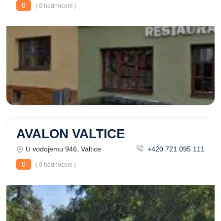
0
( 0 hodnocení )
AVALON VALTICE
U vodojemu 946, Valtice
+420 721 095 111
0
( 0 hodnocení )