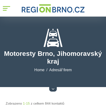
Motoresty Brno, Jihomoravský
kraj
Home
Adresář firem
Zobrazeno
1-15
z celkem 844 kontaktů