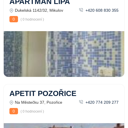
APARTMÁN LÍPA
Dukelská 1142/32, Mikulov
+420 608 830 355
0
( 0 hodnocení )
APETIT POZOŘICE
Na Městečku 37, Pozořice
+420 774 209 277
0
( 0 hodnocení )