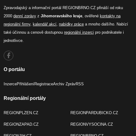
Zpravodajský a informační portál REGIONBRNO.CZ přináší od roku
2000
denní zprávy
z
Jihomoravského kraje
, ověřené
kontakty na
regionální firmy
,
kalendář akcí
,
nabídky práce
a mnoho dalšího. Nabízí
také účinnou a cenově dostupnou
regionální inzerci
pro podnikatele i
jednotlivce.
O portálu
Inzerce
Přihlášení
Registrace
Archiv Zpráv
RSS
Regionální portály
REGIONPLZEN.CZ
REGIONPARDUBICKO.CZ
REGIONZAPAD.CZ
REGIONVYSOCINA.CZ
REGIONJIH.CZ
REGIONBRNO.CZ