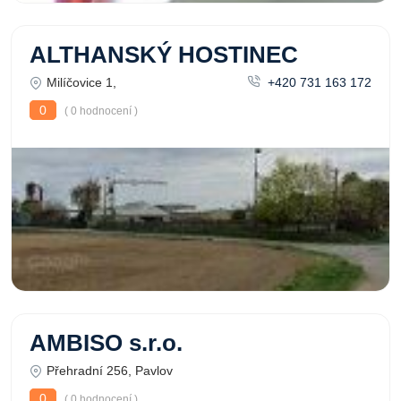
ALTHANSKÝ HOSTINEC
Milíčovice 1,
+420 731 163 172
0
( 0 hodnocení )
AMBISO s.r.o.
Přehradní 256, Pavlov
0
( 0 hodnocení )