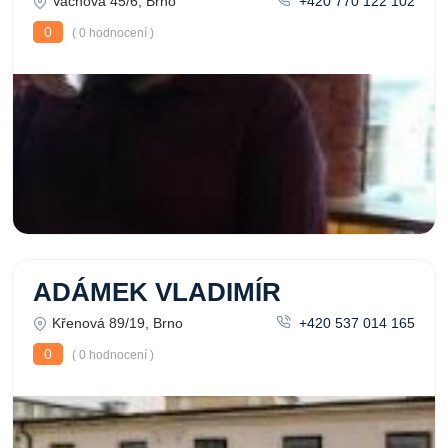
Vachova 45/6, Brno
+420 770 122 102
0
( 0 hodnocení )
ADÁMEK VLADIMÍR
Křenová 89/19, Brno
+420 537 014 165
0
( 0 hodnocení )