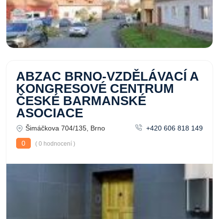
ABZAC BRNO-VZDĚLÁVACÍ A
KONGRESOVÉ CENTRUM
ČESKÉ BARMANSKÉ
ASOCIACE
Šimáčkova 704/135, Brno
+420 606 818 149
0
( 0 hodnocení )