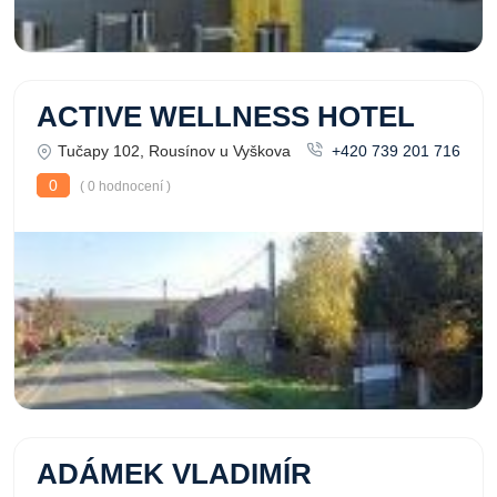
ACTIVE WELLNESS HOTEL
Tučapy 102, Rousínov u Vyškova
+420 739 201 716
0
( 0 hodnocení )
ADÁMEK VLADIMÍR