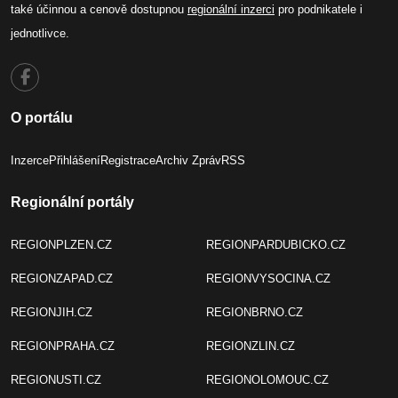
také účinnou a cenově dostupnou
regionální inzerci
pro podnikatele i
jednotlivce.
O portálu
Inzerce
Přihlášení
Registrace
Archiv Zpráv
RSS
Regionální portály
REGIONPLZEN.CZ
REGIONPARDUBICKO.CZ
REGIONZAPAD.CZ
REGIONVYSOCINA.CZ
REGIONJIH.CZ
REGIONBRNO.CZ
REGIONPRAHA.CZ
REGIONZLIN.CZ
REGIONUSTI.CZ
REGIONOLOMOUC.CZ