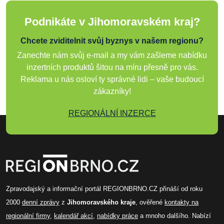
Podnikáte v Jihomoravském kraj?
Chcete zviditelnit svůj byznys v našem regionu?
Zanechte nám svůj e-mail a my vám zašleme nabídku
inzertních produktů šitou na míru přesně pro vás.
Reklama u nás osloví ty správné lidi – vaše budoucí
zákazníky!
REGIONÁLNÍ INZERCE
Zpravodajský a informační portál REGIONBRNO.CZ přináší od roku
2000
denní zprávy
z
Jihomoravského kraje
, ověřené
kontakty na
regionální firmy
,
kalendář akcí
,
nabídky práce
a mnoho dalšího. Nabízí