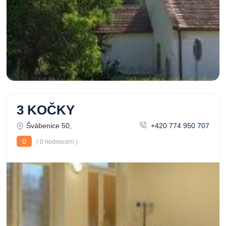
3 KOČKY
Švábenice 50,
+420 774 950 707
0
( 0 hodnocení )