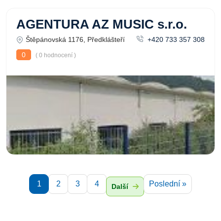
AGENTURA AZ MUSIC s.r.o.
Štěpánovská 1176, Předklášteří
+420 733 357 308
0
( 0 hodnocení )
1
2
3
4
Poslední »
Další