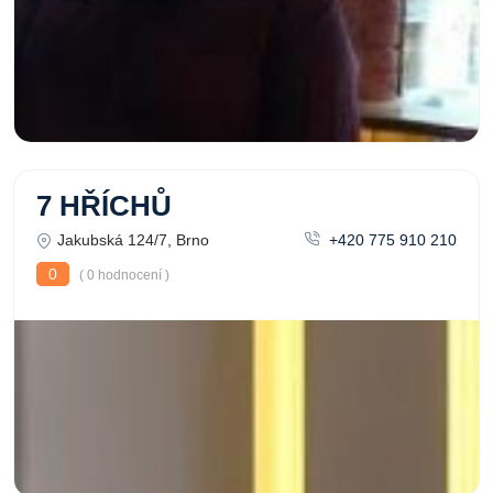
7 HŘÍCHŮ
Jakubská 124/7, Brno
+420 775 910 210
0
( 0 hodnocení )