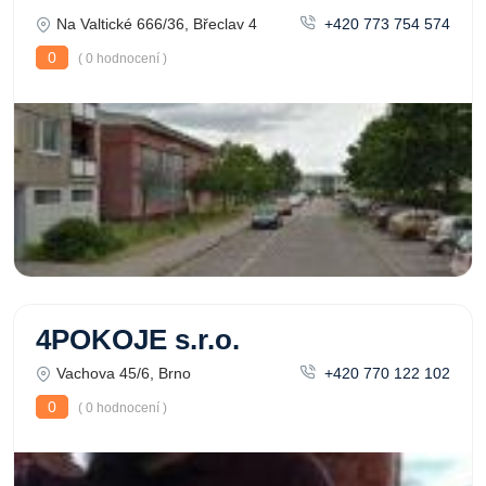
Na Valtické 666/36, Břeclav 4
+420 773 754 574
0
( 0 hodnocení )
4POKOJE s.r.o.
Vachova 45/6, Brno
+420 770 122 102
0
( 0 hodnocení )