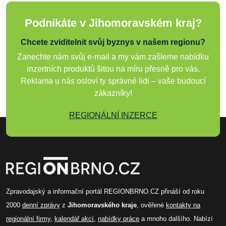
Podnikáte v Jihomoravském kraj?
Chcete zviditelnit svůj byznys v našem regionu?
Zanechte nám svůj e-mail a my vám zašleme nabídku
inzertních produktů šitou na míru přesně pro vás.
Reklama u nás osloví ty správné lidi – vaše budoucí
zákazníky!
REGIONÁLNÍ INZERCE
Zpravodajský a informační portál REGIONBRNO.CZ přináší od roku
2000
denní zprávy
z
Jihomoravského kraje
, ověřené
kontakty na
regionální firmy
,
kalendář akcí
,
nabídky práce
a mnoho dalšího. Nabízí