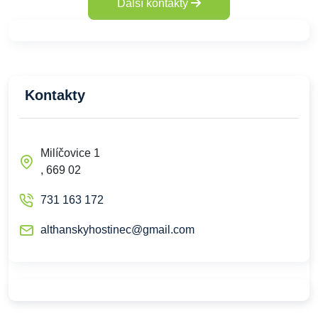
Další kontakty
Kontakty
Milíčovice 1
, 669 02
731 163 172
althanskyhostinec@gmail.com