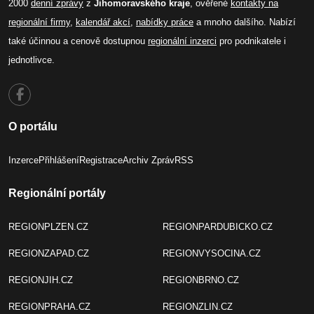
2000
denní zprávy
z
Jihomoravského kraje
, ověřené
kontakty na
regionální firmy
,
kalendář akcí
,
nabídky práce
a mnoho dalšího. Nabízí
také účinnou a cenově dostupnou
regionální inzerci
pro podnikatele i
jednotlivce.
O portálu
Inzerce
Přihlášení
Registrace
Archiv Zpráv
RSS
Regionální portály
REGIONPLZEN.CZ
REGIONPARDUBICKO.CZ
REGIONZAPAD.CZ
REGIONVYSOCINA.CZ
REGIONJIH.CZ
REGIONBRNO.CZ
REGIONPRAHA.CZ
REGIONZLIN.CZ