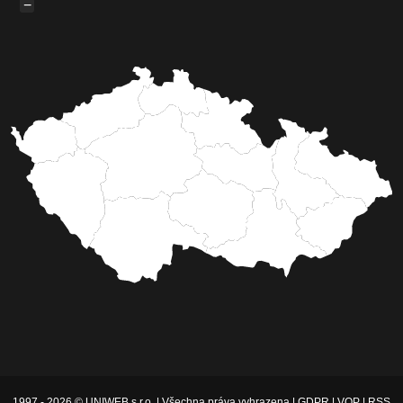
−
1997 - 2026 © UNIWEB s.r.o. | Všechna práva vyhrazena |
GDPR
|
VOP
|
RSS