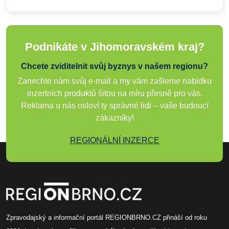
Podnikáte v Jihomoravském kraj?
Chcete zviditelnit svůj byznys v našem regionu?
Zanechte nám svůj e-mail a my vám zašleme nabídku
inzertních produktů šitou na míru přesně pro vás.
Reklama u nás osloví ty správné lidi – vaše budoucí
zákazníky!
REGIONÁLNÍ INZERCE
Zpravodajský a informační portál REGIONBRNO.CZ přináší od roku