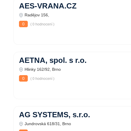
AES-VRANA.CZ
Radějov 156,
0
( 0 hodnocení )
AETNA, spol. s r.o.
Hlinky 162/92, Brno
0
( 0 hodnocení )
AG SYSTEMS, s.r.o.
Jundrovská 618/31, Brno