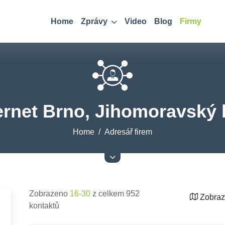
Home
Zprávy
Video
Blog
Firmy
ernet Brno, Jihomoravský 
Home
Adresář firem
Zobrazeno
16-30
z celkem 952
Zobraz
kontaktů