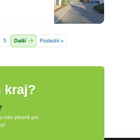
5
Další
Poslední »
 kraj?
?
a míru přesně pro
ky!