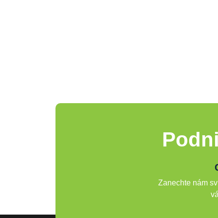
Podni
Zanechte nám svů
vá