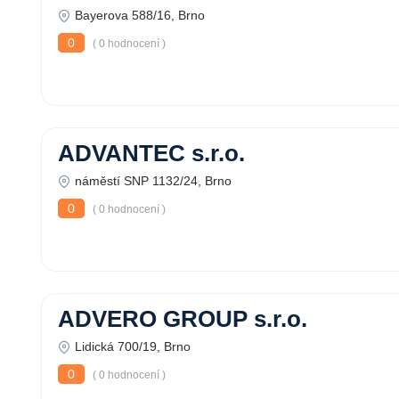
Bayerova 588/16, Brno
0
( 0 hodnocení )
ADVANTEC s.r.o.
náměstí SNP 1132/24, Brno
0
( 0 hodnocení )
ADVERO GROUP s.r.o.
Lidická 700/19, Brno
0
( 0 hodnocení )