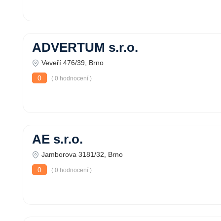
ADVERTUM s.r.o.
Veveří 476/39, Brno
0
( 0 hodnocení )
AE s.r.o.
Jamborova 3181/32, Brno
0
( 0 hodnocení )