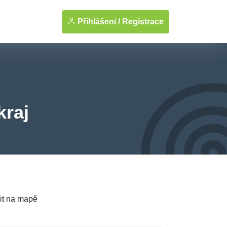
Přihlášení /
Registrace
kraj
it na mapě