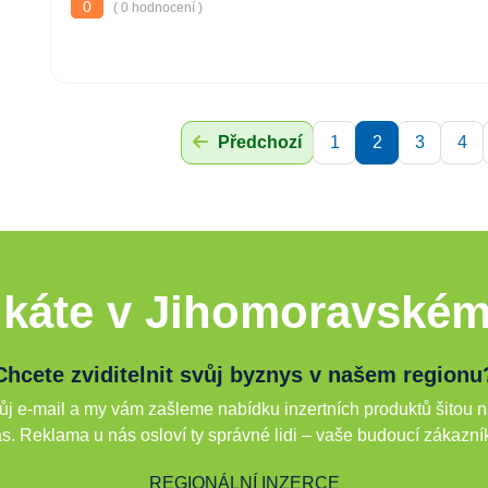
0
( 0 hodnocení )
Předchozí
1
2
3
4
káte v Jihomoravském
Chcete zviditelnit svůj byznys v našem regionu
j e-mail a my vám zašleme nabídku inzertních produktů šitou n
s. Reklama u nás osloví ty správné lidi – vaše budoucí zákazní
REGIONÁLNÍ INZERCE