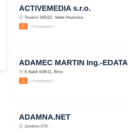
ACTIVEMEDIA s.r.o.
Tovární 345/22, Velké Pavlovice
0
( 0 hodnocení )
ADAMEC MARTIN Ing.-EDATA
K Babě 608/11, Brno
0
( 0 hodnocení )
ADAMNA.NET
Jundrov 570,