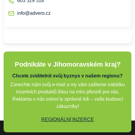
603 529 518
info@advero.cz
Podnikáte v Jihomoravském kraj?
Chcete zviditelnit svůj byznys v našem regionu?
Zanechte nám svůj e-mail a my vám zašleme nabídku
inzertních produktů šitou na míru přesně pro vás.
Reklama u nás osloví ty správné lidi – vaše budoucí
zákazníky!
REGIONÁLNÍ INZERCE