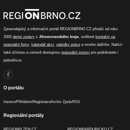
Zpravodajský a informační portál REGIONBRNO.CZ přináší od roku
2000
denní zprávy
z
Jihomoravského kraje
, ověřené
kontakty na
regionální firmy
,
kalendář akcí
,
nabídky práce
a mnoho dalšího. Nabízí
také účinnou a cenově dostupnou
regionální inzerci
pro podnikatele i
jednotlivce.
O portálu
Inzerce
Přihlášení
Registrace
Archiv Zpráv
RSS
Regionální portály
REGIONPLZEN.CZ
REGIONPARDUBICKO.CZ