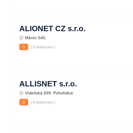
ALIONET CZ s.r.o.
Měnín 540,
0
( 0 hodnocení )
ALLISNET s.r.o.
Vídeňská 699, Pohořelice
0
( 0 hodnocení )