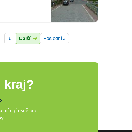
6
Další
Poslední »
 kraj?
?
a míru přesně pro
ky!