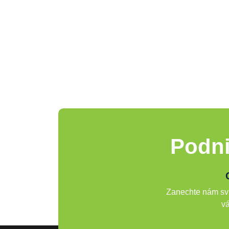
Podni
Zanechte nám svů
vá