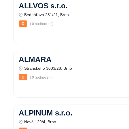
ALLVOS s.r.o.
Bednářova 281/21, Brno
0
( 0 hodnocení )
ALMARA
Stránského 3033/28, Brno
0
( 0 hodnocení )
ALPINUM s.r.o.
Nová 129/4, Brno