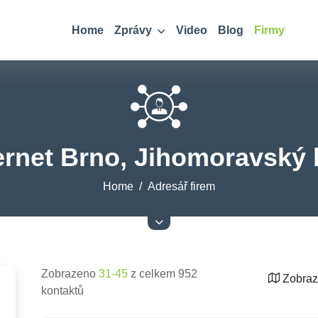
Home
Zprávy
Video
Blog
Firmy
ernet Brno, Jihomoravský 
Home
Adresář firem
Zobrazeno
31-45
z celkem 952
Zobraz
kontaktů