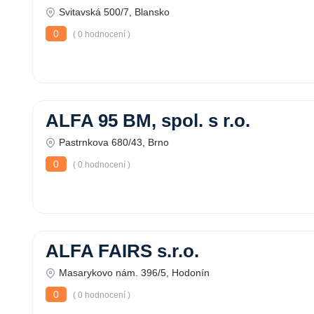
Svitavská 500/7, Blansko
0
( 0 hodnocení )
ALFA 95 BM, spol. s r.o.
Pastrnkova 680/43, Brno
0
( 0 hodnocení )
ALFA FAIRS s.r.o.
Masarykovo nám. 396/5, Hodonín
0
( 0 hodnocení )