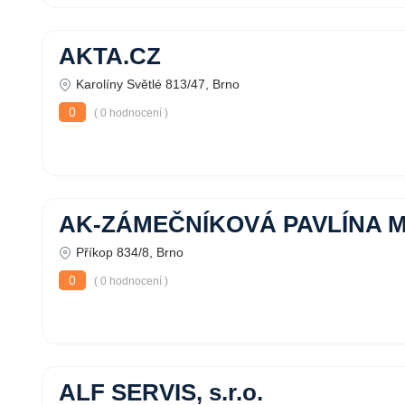
AKTA.CZ
Karolíny Světlé 813/47, Brno
0
( 0 hodnocení )
AK-ZÁMEČNÍKOVÁ PAVLÍNA M
Příkop 834/8, Brno
0
( 0 hodnocení )
ALF SERVIS, s.r.o.