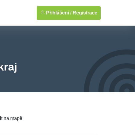
Přihlášení /
Registrace
kraj
it na mapě