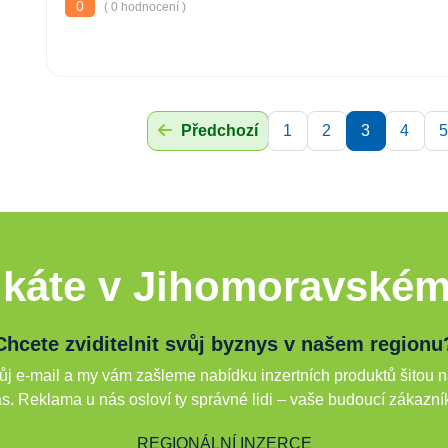
0
( 0 hodnocení )
Předchozí
1
2
3
4
5
káte v Jihomoravském
Chcete zviditelnit svůj byznys v našem regionu
j e-mail a my vám zašleme nabídku inzertních produktů šitou n
s. Reklama u nás osloví ty správné lidi – vaše budoucí zákazní
REGIONÁLNÍ INZERCE