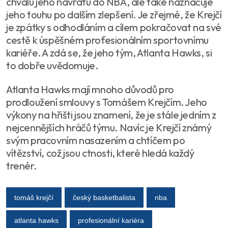
chválu jeho návratu do NBA, ale také naznačuje
jeho touhu po dalším zlepšení. Je zřejmé, že Krejčí
je zpátky s odhodláním a cílem pokračovat na své
cestě k úspěšném profesionálním sportovnímu
kariéře. A zdá se, že jeho tým, Atlanta Hawks, si
to dobře uvědomuje.
Atlanta Hawks mají mnoho důvodů pro
prodloužení smlouvy s Tomášem Krejčím. Jeho
výkony na hřišti jsou znamení, že je stále jedním z
nejcennějších hráčů týmu. Navíc je Krejčí známý
svým pracovním nasazením a chtíčem po
vítězství, což jsou ctnosti, které hledá každý
trenér.
tomáš krejčí
český basketbalista
nba
atlanta hawks
profesionální kariéra