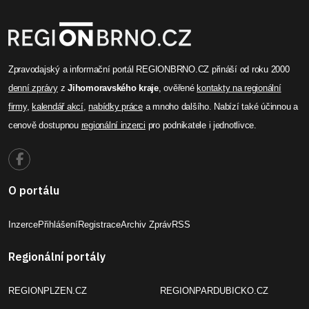
Zpravodajský a informační portál REGIONBRNO.CZ přináší od roku 2000
denní zprávy
z
Jihomoravského kraje
, ověřené
kontakty na regionální
firmy
,
kalendář akcí
,
nabídky práce
a mnoho dalšího. Nabízí také účinnou a
cenově dostupnou
regionální inzerci
pro podnikatele i jednotlivce.
O portálu
Inzerce
Přihlášení
Registrace
Archiv Zpráv
RSS
Regionální portály
REGIONPLZEN.CZ
REGIONPARDUBICKO.CZ