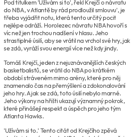
Pod titulkem 'Užívám si to', řekl Krejčí o návratu
do NBA, v Atlantě by rád prodloužil smlouvu', je
třeba vyjádřit notu, která tento určitý pocit
nejlépe odráží. Horolezec návratu NBA hovoří s
víc než jen trochou nadšení v hlasu. Jeho
strastiplné úsilí, aby se vrátil na vrchol své hry, jak
se zdá, vyráží svou energií více než kdy jindy.
Tomáš Krejčí, jeden z nejuznávanějších českých
basketbalistů, se vrátil do NBA po krátkém
období stráveném mimo arény, které pro něj
znamenalo čas na přemýšlení a zdokonalování
jeho hry. A jak se zdá, toto úsilí nebylo marné.
Jeho výkony na hřišti ukazují významný pokrok,
které přinášejí respekt a úspěch pro jeho tým
Atlanta Hawks.
'Užívám si to.' Tento citát od Krejčího zpěvá