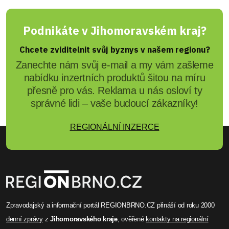
Podnikáte v Jihomoravském kraj?
Chcete zviditelnit svůj byznys v našem regionu?
Zanechte nám svůj e-mail a my vám zašleme
nabídku inzertních produktů šitou na míru
přesně pro vás. Reklama u nás osloví ty
správné lidi – vaše budoucí zákazníky!
REGIONÁLNÍ INZERCE
Zpravodajský a informační portál REGIONBRNO.CZ přináší od roku 2000
denní zprávy
z
Jihomoravského kraje
, ověřené
kontakty na regionální