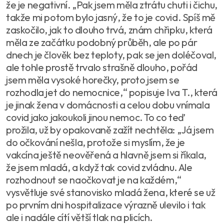
že je negativní. „Pak jsem měla ztrátu chuti i čichu,
takže mi potom bylo jasný, že to je covid. Spíš mě
zaskočilo, jak to dlouho trvá, znám chřipku, která
měla ze začátku podobný průběh, ale po pár
dnech je člověk bez teploty, pak se jen doléčoval,
ale tohle prostě trvalo strašně dlouho, pořád
jsem měla vysoké horečky, proto jsem se
rozhodla jet do nemocnice,“ popisuje Iva T., která
je jinak žena v domácnosti a celou dobu vnímala
covid jako jakoukoli jinou nemoc. To co teď
prožila, už by opakovaně zažít nechtěla: „Já jsem
do očkování nešla, protože si myslím, že je
vakcína ještě neověřená a hlavně jsem si říkala,
že jsem mladá, a když tak covid zvládnu. Ale
rozhodnout se naočkovat je na každém,“
vysvětluje své stanovisko mladá žena, které se už
po prvním dni hospitalizace výrazně ulevilo i tak
ale i nadále cítí větší tlak na plicích.