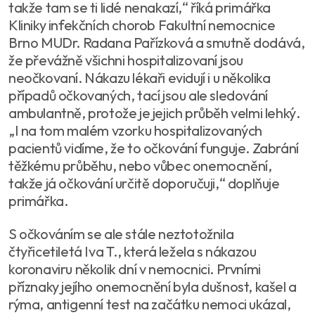
takže tam se ti lidé nenakazí,“ říká primářka
Kliniky infekčních chorob Fakultní nemocnice
Brno MUDr. Radana Pařízková a smutně dodává,
že převážně všichni hospitalizovaní jsou
neočkovaní. Nákazu lékaři evidují i u několika
případů očkovaných, tací jsou ale sledování
ambulantně, protože je jejich průběh velmi lehký.
„I na tom malém vzorku hospitalizovaných
pacientů vidíme, že to očkování funguje. Zabrání
těžkému průběhu, nebo vůbec onemocnění,
takže já očkování určitě doporučuji,“ doplňuje
primářka.
S očkováním se ale stále neztotožnila
čtyřicetiletá Iva T., která ležela s nákazou
koronaviru několik dní v nemocnici. Prvními
příznaky jejího onemocnění byla dušnost, kašel a
rýma, antigenní test na začátku nemoci ukázal,