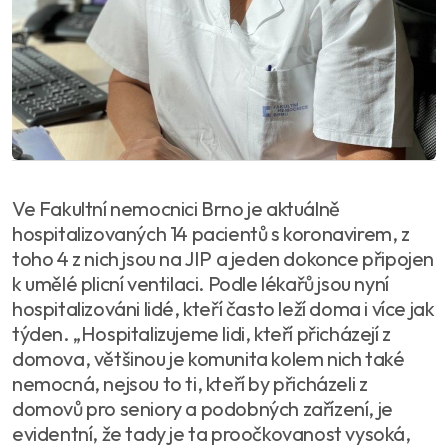
Ve Fakultní nemocnici Brno je aktuálně
hospitalizovaných 14 pacientů s koronavirem, z
toho 4 z nich jsou na JIP a jeden dokonce připojen
k umělé plicní ventilaci. Podle lékařů jsou nyní
hospitalizováni lidé, kteří často leží doma i více jak
týden. „Hospitalizujeme lidi, kteří přicházejí z
domova, většinou je komunita kolem nich také
nemocná, nejsou to ti, kteří by přicházeli z
domovů pro seniory a podobných zařízení, je
evidentní, že tady je ta proočkovanost vysoká,