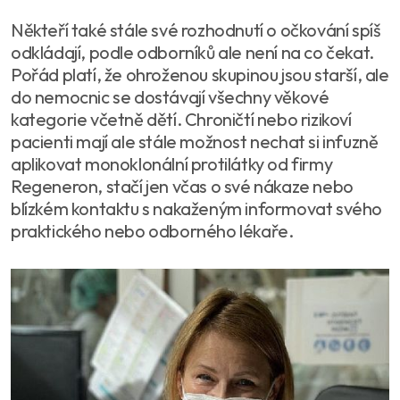
Někteří také stále své rozhodnutí o očkování spíš
odkládají, podle odborníků ale není na co čekat.
Pořád platí, že ohroženou skupinou jsou starší, ale
do nemocnic se dostávají všechny věkové
kategorie včetně dětí. Chroničtí nebo rizikoví
pacienti mají ale stále možnost nechat si infuzně
aplikovat monoklonální protilátky od firmy
Regeneron, stačí jen včas o své nákaze nebo
blízkém kontaktu s nakaženým informovat svého
praktického nebo odborného lékaře.