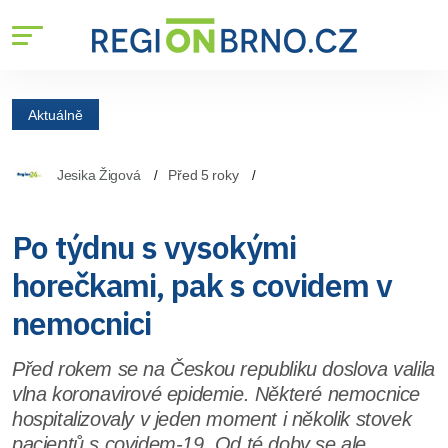
Aktuálně
Jesika Žigová
Před 5 roky
Po týdnu s vysokými
horečkami, pak s covidem v
nemocnici
Před rokem se na Českou republiku doslova valila
vlna koronavirové epidemie. Některé nemocnice
hospitalizovaly v jeden moment i několik stovek
pacientů s covidem-19. Od té doby se ale