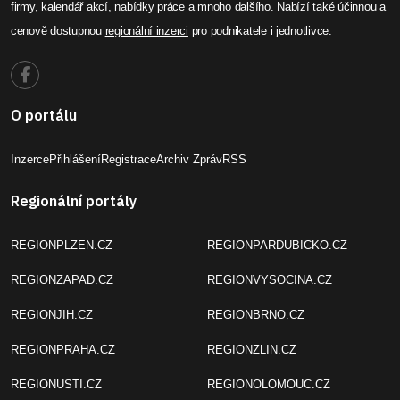
firmy
,
kalendář akcí
,
nabídky práce
a mnoho dalšího. Nabízí také účinnou a
cenově dostupnou
regionální inzerci
pro podnikatele i jednotlivce.
O portálu
Inzerce
Přihlášení
Registrace
Archiv Zpráv
RSS
Regionální portály
REGIONPLZEN.CZ
REGIONPARDUBICKO.CZ
REGIONZAPAD.CZ
REGIONVYSOCINA.CZ
REGIONJIH.CZ
REGIONBRNO.CZ
REGIONPRAHA.CZ
REGIONZLIN.CZ
REGIONUSTI.CZ
REGIONOLOMOUC.CZ