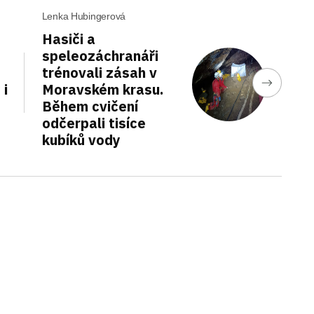
Lenka Hubingerová
Hasiči a
speleozáchranáři
trénovali zásah v
 i
Moravském krasu.
Během cvičení
odčerpali tisíce
kubíků vody