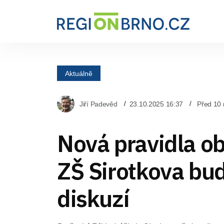
Aktuálně
Jiří Padevěd
23.10.2025 16:37
Před 10 
Nová pravidla ob
ZŠ Sirotkova bud
diskuzí