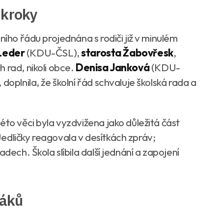
 kroky
ního řádu projednána s rodiči již v minulém
 Leder
(KDU-ČSL),
starosta Žabovřesk
,
 rad, nikoli obce.
Denisa Janková
(KDU-
doplnila, že školní řád schvaluje školská rada a
éto věci byla vyzdvižena jako důležitá část
edličky reagovala v desítkách zpráv;
dech. Škola slíbila další jednání a zapojení
žáků