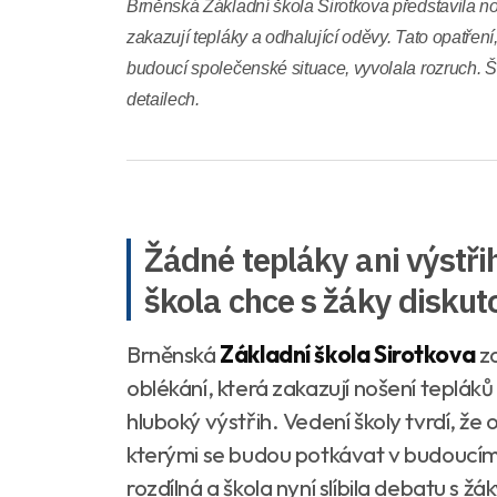
Brněnská Základní škola Sirotkova představila no
zakazují tepláky a odhalující oděvy. Tato opatřen
budoucí společenské situace, vyvolala rozruch. Š
detailech.
Žádné tepláky ani výstřih
škola chce s žáky diskut
Brněnská
Základní škola Sirotkova
za
oblékání, která zakazují nošení tepláků
hluboký výstřih. Vedení školy tvrdí, že
kterými se budou potkávat v budoucím 
rozdílná a škola nyní slíbila debatu s ž