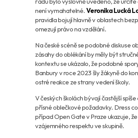
řádu bylo výslovně uvedeno, že určité 
není vymahatelné.
Veronika Lucká L
pravidla bojují hlavně v oblastech bezp
omezují právo na vzdělání.
Na české scéně se podobné diskuse obj
zásahy do oblékání by měly být stručn
kontextu se ukázalo, že podobné spory v
Banbury v roce 2023 šly žákyně do konfl
ostré reakce ze strany vedení školy.
V českých školách bývají častější spíš
přísné oblečkové požadavky. Dress co
případ Open Gate v Praze ukazuje, že u
vzájemného respektu ve skupině.