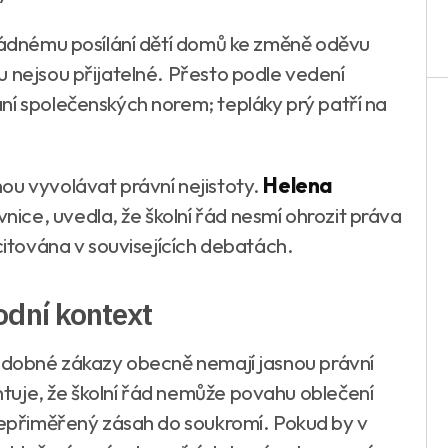
k žádnému posílání dětí domů ke změně oděvu
u nejsou přijatelné. Přesto podle vedení
ní společenských norem; tepláky prý patří na
ou vyvolávat právní nejistoty.
Helena
ice, uvedla, že školní řád nesmí ohrozit práva
 citována v souvisejících debatách.
odní kontext
podobné zákazy obecně nemají jasnou právní
uje, že školní řád nemůže povahu oblečení
 nepřiměřený zásah do soukromí. Pokud by v