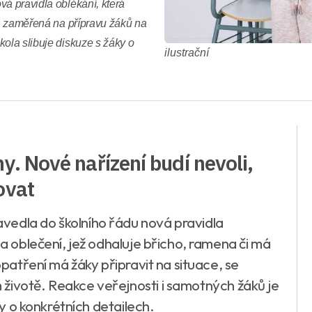
vá pravidla oblékání, která
í, zaměřená na přípravu žáků na
kola slibuje diskuze s žáky o
ilustrační
y. Nové nařízení budí nevoli,
ovat
vedla do školního řádu nová pravidla
 a oblečení, jež odhaluje břicho, ramena či má
 opatření má žáky připravit na situace, se
životě. Reakce veřejnosti i samotných žáků je
áky o konkrétních detailech.