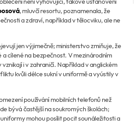
oblečení není vyhovující, takové ustanovení
oosová
, mluvčí resortu, poznamenala, že
ečnosti a zdraví, například v tělocviku, ale ne
evují jen výjimečně; ministerstvo zmiňuje, že
é a cílené na bezpečnost. V mezinárodním
znikají i v zahraničí. Například v anglickém
iktu kvůli délce sukní v uniformě a vyústily v
e omezení používání mobilních telefonů než
de bývá častější na soukromých školách;
niformy mohou posílit pocit sounáležitosti a