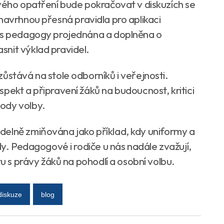
ového opatření bude pokračovat v diskuzích se
 navrhnou přesná pravidla pro aplikaci
u s pedagogy projednána a doplněna o
nit výklad pravidel.
ůstává na stole odborníků i veřejnosti.
pekt a připravení žáků na budoucnost, kritici
ody volby.
idelně zmiňována jako příklad, kdy uniformy a
dy. Pedagogové i rodiče u nás nadále zvažují,
tu s právy žáků na pohodlí a osobní volbu.
diskuze
blog