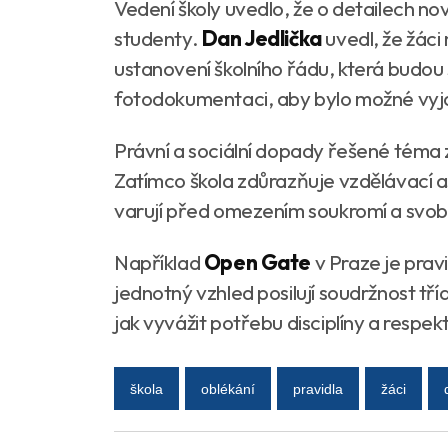
Vedení školy uvedlo, že o detailech n
studenty.
Dan Jedlička
uvedl, že žáci
ustanovení školního řádu, která budo
fotodokumentaci, aby bylo možné vyjas
Právní a sociální dopady řešené téma z
Zatímco škola zdůrazňuje vzdělávací as
varují před omezením soukromí a svob
Například
Open Gate
v Praze je prav
jednotný vzhled posilují soudržnost tří
jak vyvážit potřebu disciplíny a respek
škola
oblékání
pravidla
žáci