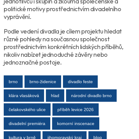
jednotlivců i skupin a zkoumá společenské a
politické motivy prostřednictvím divadelního
vyprávění.
Podle vedení divadla je cílem projektu hledat
různé pohledy na současnou společnost
prostřednictvím konkrétních lidských příběhů,
nikoliv nabízet jednoduché závěry nebo
jednoznačné postoje.
brno
brno-židenice
divadlo feste
klára vlasáková
hlad
národní divadlo brno
čelakovského ulice
příběh levice 2026
divadelní premiéra
komorní inscenace
kultura v brně
jihomoravský kraj
blog