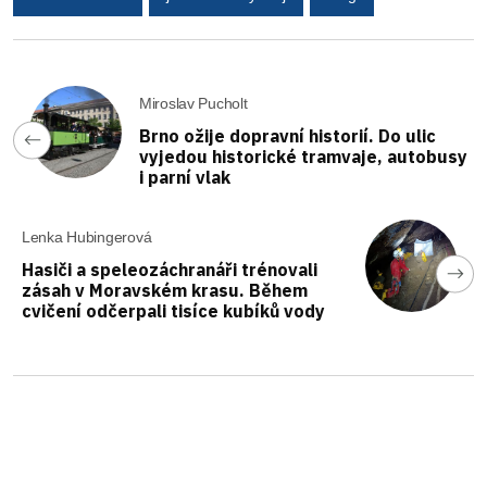
Miroslav Pucholt
Brno ožije dopravní historií. Do ulic
vyjedou historické tramvaje, autobusy
i parní vlak
Lenka Hubingerová
Hasiči a speleozáchranáři trénovali
zásah v Moravském krasu. Během
cvičení odčerpali tisíce kubíků vody