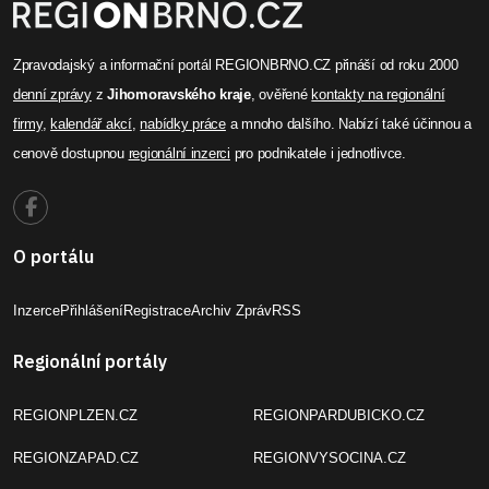
Zpravodajský a informační portál REGIONBRNO.CZ přináší od roku 2000
denní zprávy
z
Jihomoravského kraje
, ověřené
kontakty na regionální
firmy
,
kalendář akcí
,
nabídky práce
a mnoho dalšího. Nabízí také účinnou a
cenově dostupnou
regionální inzerci
pro podnikatele i jednotlivce.
O portálu
Inzerce
Přihlášení
Registrace
Archiv Zpráv
RSS
Regionální portály
REGIONPLZEN.CZ
REGIONPARDUBICKO.CZ
REGIONZAPAD.CZ
REGIONVYSOCINA.CZ