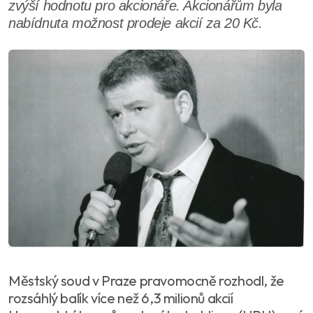
zvýší hodnotu pro akcionáře. Akcionářům byla
nabídnuta možnost prodeje akcií za 20 Kč.
Městský soud v Praze pravomocně rozhodl, že
rozsáhlý balík více než 6,3 milionů akcií