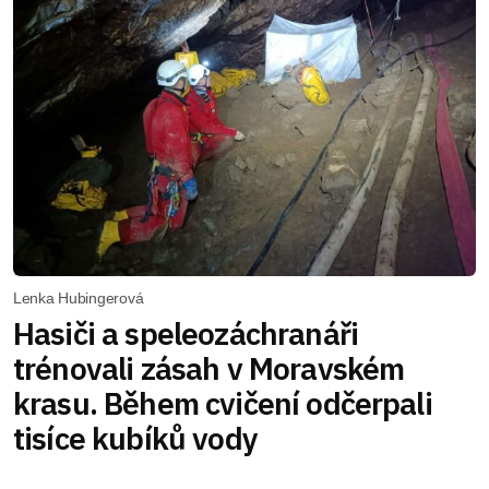
Lenka Hubingerová
Hasiči a speleozáchranáři
trénovali zásah v Moravském
krasu. Během cvičení odčerpali
tisíce kubíků vody