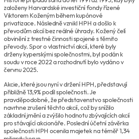
založeny Harvardské investiční fondy řízené
Viktorem Koženým během kupónové
privatizace. Následně vznikl HPH a došlo k
převodům akcií bez reálné úhrady. Kožený čelí
obvinění z trestné činnosti spojené s těmito
převody. Spor o vlastnictví akcií, které byly
drženy kyperskými společnostmi, byl podán k
soudu v roce 2022 a rozhodnutí bylo vydáno v
červnu 2025.
Akcie, které jsou nyní v držení HPH, představují
přibližně 13,9% podíl společnosti. Je
pravděpodobné, že představenstvo společnosti
navrhne zrušení těchto akcií, což by snížilo
základní jmění a zvýšilo hodnotu zbývajících akcií
pro stávající akcionáře. Poslední účetní závěrka
společnosti HPH ocenila majetek na téměř 1,34
miliardy korun.