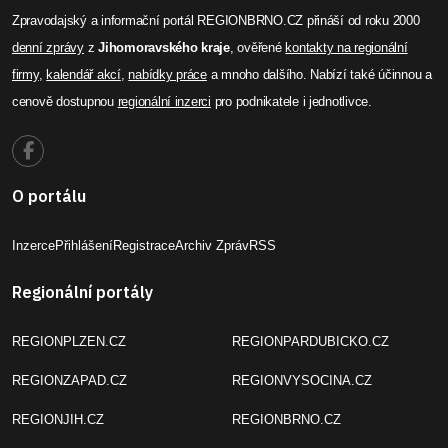
Zpravodajský a informační portál REGIONBRNO.CZ přináší od roku 2000
denní zprávy
z
Jihomoravského kraje
, ověřené
kontakty na regionální
firmy
,
kalendář akcí
,
nabídky práce
a mnoho dalšího. Nabízí také účinnou a
cenově dostupnou
regionální inzerci
pro podnikatele i jednotlivce.
O portálu
Inzerce
Přihlášení
Registrace
Archiv Zpráv
RSS
Regionální portály
REGIONPLZEN.CZ
REGIONPARDUBICKO.CZ
REGIONZAPAD.CZ
REGIONVYSOCINA.CZ
REGIONJIH.CZ
REGIONBRNO.CZ