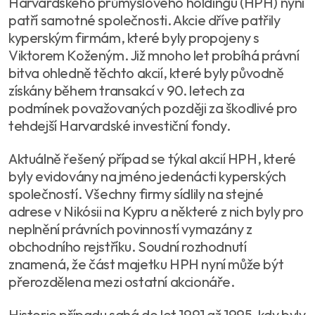
Harvardského průmyslového holdingu (HPH) nyní
patří samotné společnosti. Akcie dříve patřily
kyperským firmám, které byly propojeny s
Viktorem Koženým. Již mnoho let probíhá právní
bitva ohledně těchto akcií, které byly původně
získány během transakcí v 90. letech za
podmínek považovaných později za škodlivé pro
tehdejší Harvardské investiční fondy.
Aktuálně řešený případ se týkal akcií HPH, které
byly evidovány na jméno jedenácti kyperských
společností. Všechny firmy sídlily na stejné
adrese v Nikósii na Kypru a některé z nich byly pro
neplnění právních povinností vymazány z
obchodního rejstříku. Soudní rozhodnutí
znamená, že část majetku HPH nyní může být
přerozdělena mezi ostatní akcionáře.
Historie případu sahá do let 1991 až 1995, kdy byly