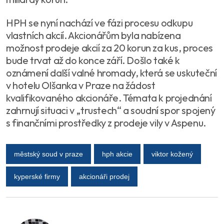
HPH se nyní nachází ve fázi procesu odkupu
vlastních akcií. Akcionářům byla nabízena
možnost prodeje akcií za 20 korun za kus, proces
bude trvat až do konce září. Došlo také k
oznámení další valné hromady, která se uskuteční
v hotelu Olšanka v Praze na žádost
kvalifikovaného akcionáře. Témata k projednání
zahrnují situaci v „trustech“ a soudní spor spojený
s finančními prostředky z prodeje vily v Aspenu.
městský soud v praze
hph akcie
viktor kožený
kyperské firmy
akcionáři prodej