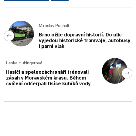
Miroslav Pucholt
Brno ožije dopravní historií. Do ulic
vyjedou historické tramvaje, autobusy
i parní vlak
Lenka Hubingerová
Hasiči a speleozáchranáři trénovali
zásah v Moravském krasu. Během
cvičení odčerpali tisíce kubíků vody