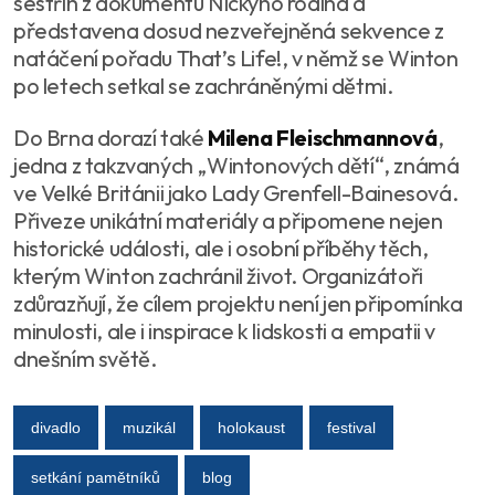
sestřih z dokumentu
Nickyho rodina
a
představena dosud nezveřejněná sekvence z
natáčení pořadu
That’s Life!
, v němž se Winton
po letech setkal se zachráněnými dětmi.
Do Brna dorazí také
Milena Fleischmannová
,
jedna z takzvaných „Wintonových dětí“, známá
ve Velké Británii jako Lady Grenfell-Bainesová.
Přiveze unikátní materiály a připomene nejen
historické události, ale i osobní příběhy těch,
kterým Winton zachránil život. Organizátoři
zdůrazňují, že cílem projektu není jen připomínka
minulosti, ale i inspirace k lidskosti a empatii v
dnešním světě.
divadlo
muzikál
holokaust
festival
setkání pamětníků
blog