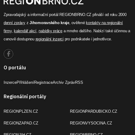
Zpravodajský a informační portál REGIONBRNO.CZ přináší od roku 2000
denní zprávy
z
Jihomoravského kraje
, ověřené
kontakty na regionální
firmy
,
kalendář akcí
,
nabídky práce
a mnoho dalšího. Nabízí také účinnou a
cenově dostupnou
regionální inzerci
pro podnikatele i jednotlivce.
O portálu
Inzerce
Přihlášení
Registrace
Archiv Zpráv
RSS
Regionální portály
REGIONPLZEN.CZ
REGIONPARDUBICKO.CZ
REGIONZAPAD.CZ
REGIONVYSOCINA.CZ
REGIONJIH.CZ
REGIONBRNO.CZ