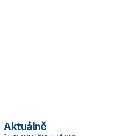
Aktuálně
Zpravodasjtví z Jihomoravského kraje