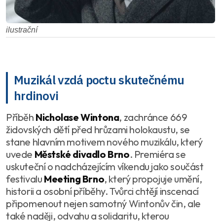
ilustrační
Muzikál vzdá poctu skutečnému
hrdinovi
Příběh
Nicholase Wintona
, zachránce 669
židovských dětí před hrůzami holokaustu, se
stane hlavním motivem nového muzikálu, který
uvede
Městské divadlo Brno
. Premiéra se
uskuteční o nadcházejícím víkendu jako součást
festivalu
Meeting Brno
, který propojuje umění,
historii a osobní příběhy. Tvůrci chtějí inscenací
připomenout nejen samotný Wintonův čin, ale
také naději, odvahu a solidaritu, kterou