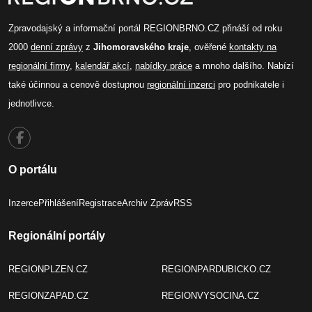
Zpravodajský a informační portál REGIONBRNO.CZ přináší od roku
2000
denní zprávy
z
Jihomoravského kraje
, ověřené
kontakty na
regionální firmy
,
kalendář akcí
,
nabídky práce
a mnoho dalšího. Nabízí
také účinnou a cenově dostupnou
regionální inzerci
pro podnikatele i
jednotlivce.
O portálu
Inzerce
Přihlášení
Registrace
Archiv Zpráv
RSS
Regionální portály
REGIONPLZEN.CZ
REGIONPARDUBICKO.CZ
REGIONZAPAD.CZ
REGIONVYSOCINA.CZ