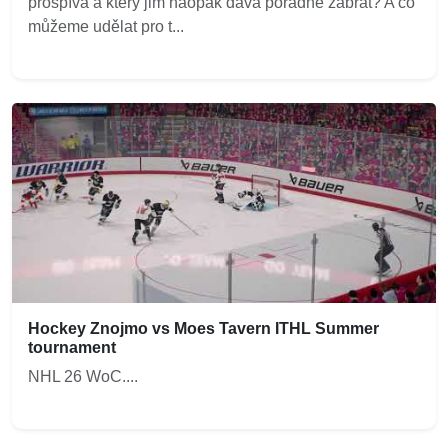
prospívá a který jim naopak dává pořádně zabrat? A co
můžeme udělat pro t...
Hockey Znojmo vs Moes Tavern ITHL Summer
tournament
NHL 26 WoC....