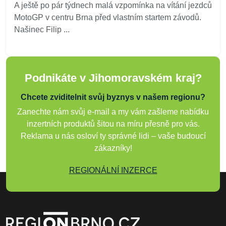
A ještě po pár týdnech malá vzpomínka na vítání jezdců
MotoGP v centru Brna před vlastním startem závodů.
Našinec Filip ...
Podnikáte v Jihomoravském kraj?
Chcete zviditelnit svůj byznys v našem regionu?
Zanechte nám svůj e-mail a my vám zašleme nabídku
inzertních produktů šitou na míru přesně pro vás.
Reklama u nás osloví ty správné lidi – vaše budoucí
zákazníky!
REGIONÁLNÍ INZERCE