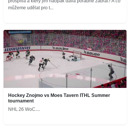
prospívá a který jim naopak dává pořádně zabrat? A co
můžeme udělat pro t...
Hockey Znojmo vs Moes Tavern ITHL Summer
tournament
NHL 26 WoC....