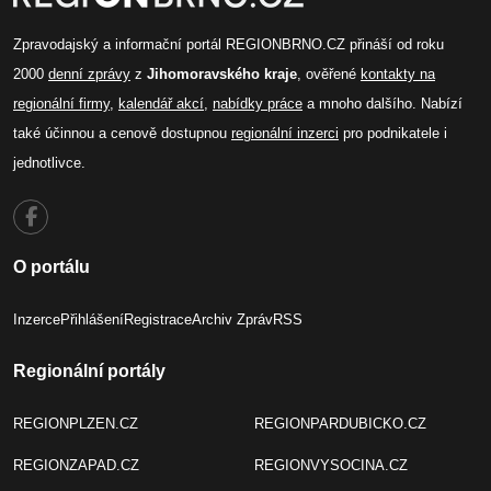
Zpravodajský a informační portál REGIONBRNO.CZ přináší od roku
2000
denní zprávy
z
Jihomoravského kraje
, ověřené
kontakty na
regionální firmy
,
kalendář akcí
,
nabídky práce
a mnoho dalšího. Nabízí
také účinnou a cenově dostupnou
regionální inzerci
pro podnikatele i
jednotlivce.
O portálu
Inzerce
Přihlášení
Registrace
Archiv Zpráv
RSS
Regionální portály
REGIONPLZEN.CZ
REGIONPARDUBICKO.CZ
REGIONZAPAD.CZ
REGIONVYSOCINA.CZ