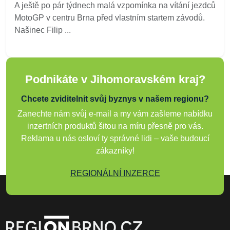
A ještě po pár týdnech malá vzpomínka na vítání jezdců
MotoGP v centru Brna před vlastním startem závodů.
Našinec Filip ...
Podnikáte v Jihomoravském kraj?
Chcete zviditelnit svůj byznys v našem regionu?
Zanechte nám svůj e-mail a my vám zašleme nabídku
inzertních produktů šitou na míru přesně pro vás.
Reklama u nás osloví ty správné lidi – vaše budoucí
zákazníky!
REGIONÁLNÍ INZERCE