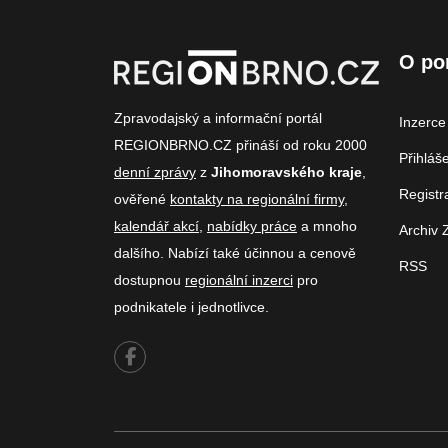
O po
Zpravodajský a informační portál
Inzerce
REGIONBRNO.CZ přináší od roku 2000
Přihláš
denní zprávy
z
Jihomoravského kraje
,
Registr
ověřené
kontakty na regionální firmy
,
kalendář akcí
,
nabídky práce
a mnoho
Archiv 
dalšího. Nabízí také účinnou a cenově
RSS
dostupnou
regionální inzerci
pro
podnikatele i jednotlivce.