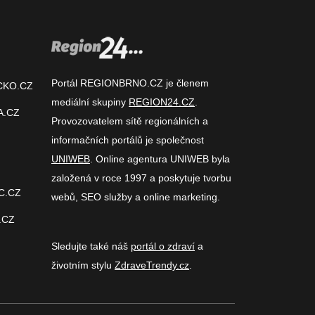
Portál REGIONBRNO.CZ je členem
CKO.CZ
mediální skupiny
REGION24.CZ
.
A.CZ
Provozovatelem sítě regionálních a
informačních portálů je společnost
UNIWEB
. Online agentura UNIWEB byla
založená v roce 1997 a poskytuje tvorbu
C.CZ
webů, SEO služby a online marketing.
.CZ
Sledujte také náš
portál o zdraví
a
životním stylu
ZdraveTrendy.cz
.