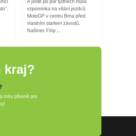
ámci
A ještě po pár týdnech malá
to".
vzpomínka na vítání jezdců
MotoGP v centru Brna před
vlastním startem závodů.
Našinec Filip ...
 kraj?
?
a míru přesně pro
ky!