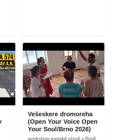
Vešeskere dromoreha
v
(Open Your Voice Open
Your Soul/Brno 2026)
workshop romské písně v Brně