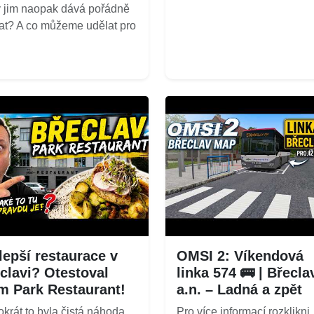
ý jim naopak dává pořádně
at? A co můžeme udělat pro
lepší restaurace v
OMSI 2: Víkendová
clavi? Otestoval
linka 574 🚌 | Břecla
m Park Restaurant!
a.n. – Ladná a zpět
okrát to byla čistá náhoda.
Pro více informací rozklikni