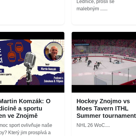
Lednice, prošli se
malebným ......
Martin Komzák: O
Hockey Znojmo vs
icíně a sportu
Moes Tavern ITHL
en ve Znojmě
Summer tournament
moc sport ovlivňuje naše
NHL 26 WoC....
by? Který jim prospívá a