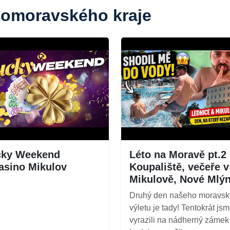
ihomoravského kraje
cky Weekend
Léto na Moravě pt.2 
asino Mikulov
Koupaliště, večeře v
Mikulově, Nové Mlý
Druhý den našeho moravs
výletu je tady! Tentokrát js
vyrazili na nádherný zámek