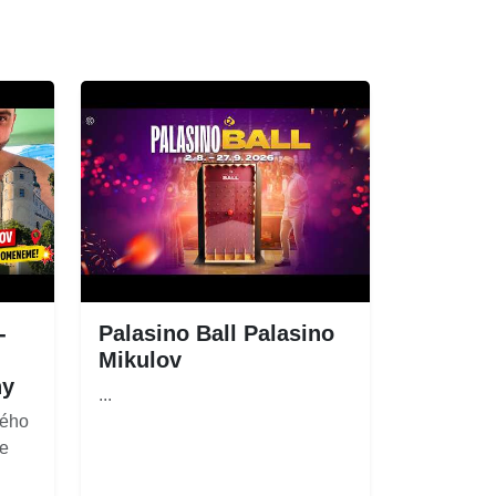
-
Palasino Ball Palasino
Mikulov
ny
...
kého
me