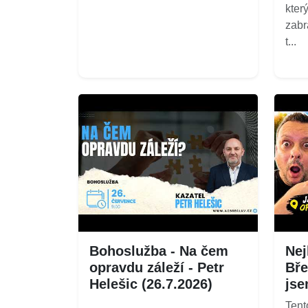
kter
zabr
t...
Bohoslužba - Na čem
Nej
opravdu záleží - Petr
Bře
Helešic (26.7.2026)
jse
...
Tent