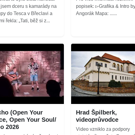
 jsem dceru s kamarády na
popisek: ▻Grafika & Intro by
py do Tesca v Břeclavi a
Angorák Mapa: ......
i řekla: „Tati, běž si z...
ho (Open Your
Hrad Špilberk,
ce, Open Your Soul/
videoprůvodce
o 2026
Video vzniklo za podpory