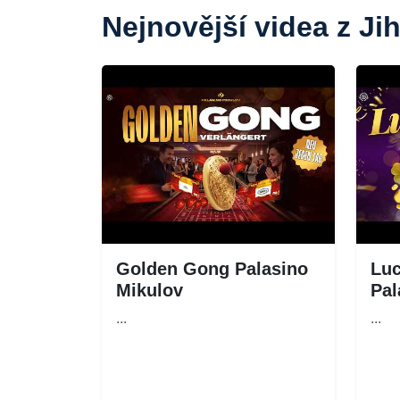
Nejnovější videa z J
Golden Gong Palasino
Lu
Mikulov
Pal
...
...