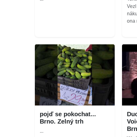
Vezl
náku
ona m
pojď se pokochat...
Duc
Brno. Zelný trh
Voi
Brn
...