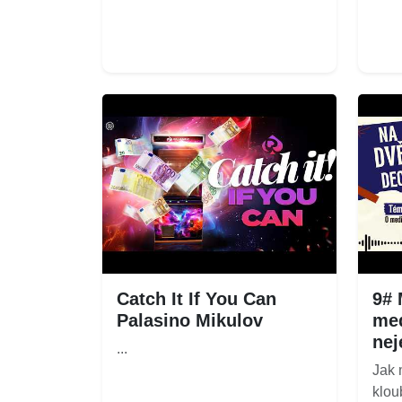
Catch It If You Can
9# 
Palasino Mikulov
med
nej
...
Jak 
klou