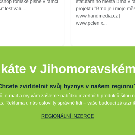
shop romské písně v rámci
statutárního města Brna v r
t festivalu....
projektu "Brno je i moje měs
www.handmedia.cz |
www.pcfenix...
káte v Jihomoravském
Chcete zviditelnit svůj byznys v našem regionu
j e-mail a my vám zašleme nabídku inzertních produktů šitou n
s. Reklama u nás osloví ty správné lidi – vaše budoucí zákazní
REGIONÁLNÍ INZERCE