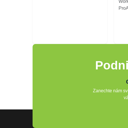
Work
ProAr
Podni
Zanechte nám svů
vá