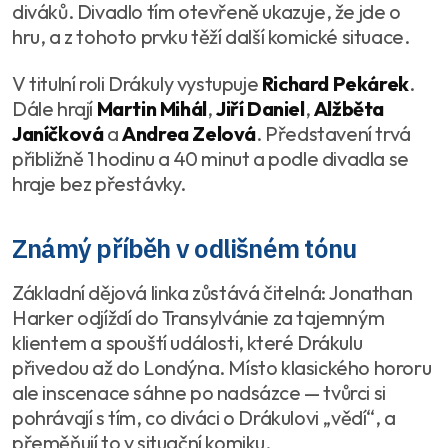
diváků. Divadlo tím otevřeně ukazuje, že jde o
hru, a z tohoto prvku těží další komické situace.
V titulní roli Drákuly vystupuje
Richard Pekárek
.
Dále hrají
Martin Mihál
,
Jiří Daniel
,
Alžběta
Janíčková
a
Andrea Zelová
. Představení trvá
přibližně 1 hodinu a 40 minut a podle divadla se
hraje bez přestávky.
Známý příběh v odlišném tónu
Základní dějová linka zůstává čitelná: Jonathan
Harker odjíždí do Transylvánie za tajemným
klientem a spouští události, které Drákulu
přivedou až do Londýna. Místo klasického hororu
ale inscenace sáhne po nadsázce — tvůrci si
pohrávají s tím, co diváci o Drákulovi „vědí“, a
přeměňují to v situační komiku.