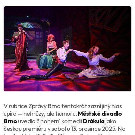
V rubrice Zprávy Brno tentokrát zazní jiný hlas
upíra — nehrůzy, ale humoru.
Městské divadlo
Brno
uvedlo činoherní komedii
Drákula
jako
českou premiéru v sobotu 13. prosince 2025. Na