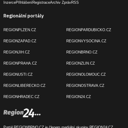
Inzerce
Přihlášení
Registrace
Archiv Zpráv
RSS
Regionální portály
REGIONPLZEN.CZ
REGIONPARDUBICKO.CZ
REGIONZAPAD.CZ
REGIONVYSOCINA.CZ
REGIONJIH.CZ
REGIONBRNO.CZ
REGIONPRAHA.CZ
REGIONZLIN.CZ
REGIONUSTI.CZ
REGIONOLOMOUC.CZ
REGIONLIBERECKO.CZ
REGIONOSTRAVA.CZ
REGIONHRADEC.CZ
REGION24.CZ
Portál REGIONBRNO.CZ je členem mediální skupiny
REGION24.CZ
.