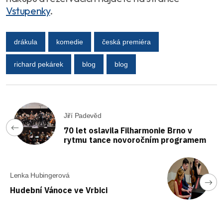
Vstupenky
.
drákula
komedie
česká premiéra
richard pekárek
blog
blog
Jiří Padevěd
70 let oslavila Filharmonie Brno v
rytmu tance novoročním programem
Lenka Hubingerová
Hudební Vánoce ve Vrbici