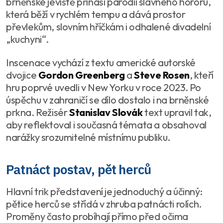
brněnské jeviště přináší parodii slavného hororu,
která běží v rychlém tempu a dává prostor
převlekům, slovním hříčkám i odhalené divadelní
„kuchyni“.
Inscenace vychází z textu americké autorské
dvojice
Gordon Greenberg
a
Steve Rosen
, kteří
hru poprvé uvedli v New Yorku v roce 2023. Po
úspěchu v zahraničí se dílo dostalo i na brněnské
prkna. Režisér
Stanislav Slovák
text upravil tak,
aby reflektoval i současná témata a obsahoval
narážky srozumitelné místnímu publiku.
Patnáct postav, pět herců
Hlavní trik představení je jednoduchý a účinný:
pětice herců se střídá v zhruba patnácti rolích.
Proměny často probíhají přímo před očima