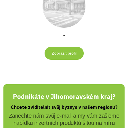
-
Zobrazit profil
Podnikáte v Jihomoravském kraj?
Chcete zviditelnit svůj byznys v našem regionu?
Zanechte nám svůj e-mail a my vám zašleme
nabídku inzertních produktů šitou na míru