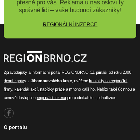
přesně pro vás. Reklama u nás osloví ty
správné lidi – vaše budoucí zákazníky!
REGIONÁLNÍ INZERCE
Zpravodajský a informační portál REGIONBRNO.CZ přináší od roku 2000
denní zprávy
z
Jihomoravského kraje
, ověřené
kontakty na regionální
firmy
,
kalendář akcí
,
nabídky práce
a mnoho dalšího. Nabízí také účinnou a
cenově dostupnou
regionální inzerci
pro podnikatele i jednotlivce.
O portálu