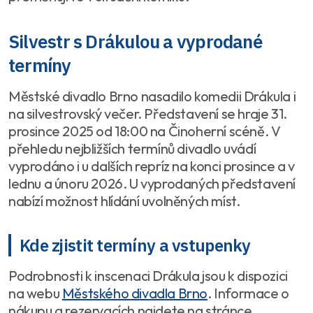
Silvestr s Drákulou a vyprodané
termíny
Městské divadlo Brno nasadilo komedii Drákula i
na silvestrovský večer. Představení se hraje 31.
prosince 2025 od 18:00 na Činoherní scéně. V
přehledu nejbližších termínů divadlo uvádí
vyprodáno i u dalších repríz na konci prosince a v
lednu a únoru 2026. U vyprodaných představení
nabízí možnost hlídání uvolněných míst.
Kde zjistit termíny a vstupenky
Podrobnosti k inscenaci Drákula jsou k dispozici
na webu
Městského divadla Brno
. Informace o
nákupu a rezervacích najdete na stránce