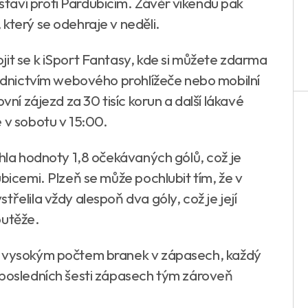
taví proti Pardubicím. Závěr víkendu pak
který se odehraje v neděli.
jit se k iSport Fantasy, kde si můžete zdarma
třednictvím webového prohlížeče nebo mobilní
vní zájezd za 30 tisíc korun a další lákavé
 v sobotu v 15:00.
áhla hodnoty 1,8 očekávaných gólů, což je
ubicemi. Plzeň se může pochlubit tím, že v
řelila vždy alespoň dva góly, což je její
soutěže.
s vysokým počtem branek v zápasech, každý
 posledních šesti zápasech tým zároveň