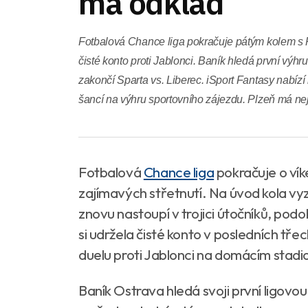
má odklad
Fotbalová Chance liga pokračuje pátým kolem s P
čisté konto proti Jablonci. Baník hledá první výhr
zakončí Sparta vs. Liberec. iSport Fantasy nabízí 
šancí na výhru sportovního zájezdu. Plzeň má nejl
Fotbalová
Chance liga
pokračuje o vík
zajímavých střetnutí. Na úvod kola vyz
znovu nastoupí v trojici útočníků, pod
si udržela čisté konto v posledních tře
duelu proti Jablonci na domácím stadi
Baník Ostrava hledá svoji první ligovo