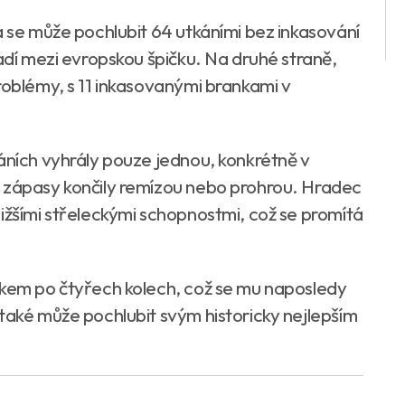
a se může pochlubit 64 utkáními bez inkasování
řadí mezi evropskou špičku. Na druhé straně,
roblémy, s 11 inkasovanými brankami v
áních vyhrály pouze jednou, konkrétně v
í zápasy končily remízou nebo prohrou. Hradec
ižšími střeleckými schopnostmi, což se promítá
skem po čtyřech kolech, což se mu naposledy
také může pochlubit svým historicky nejlepším