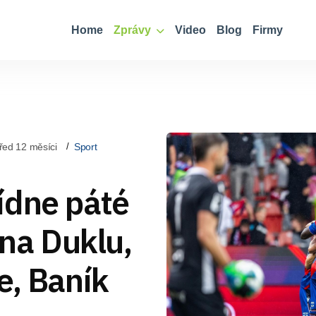
Home
Zprávy
Video
Blog
Firmy
řed 12 měsíci
Sport
ídne páté
 na Duklu,
e, Baník