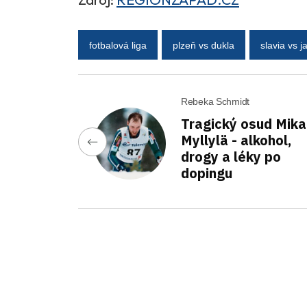
fotbalová liga
plzeň vs dukla
slavia vs j
Rebeka Schmidt
Tragický osud Mika
Myllylä - alkohol,
drogy a léky po
dopingu