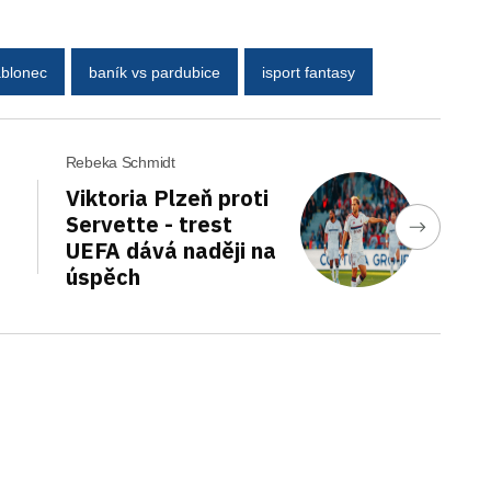
ablonec
baník vs pardubice
isport fantasy
Rebeka Schmidt
Viktoria Plzeň proti
Servette - trest
UEFA dává naději na
úspěch