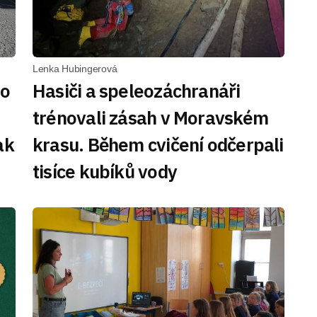
Lenka Hubingerová
Do
Hasiči a speleozáchranáři
trénovali zásah v Moravském
ak
krasu. Během cvičení odčerpali
tisíce kubíků vody