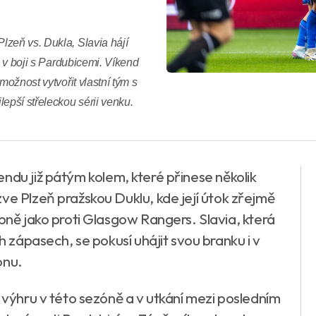
lzeň vs. Dukla, Slavia hájí
u v boji s Pardubicemi. Víkend
možnost vytvořit vlastní tým s
epší střeleckou sérii venku.
endu již pátým kolem, které přinese několik
ve Plzeň pražskou Duklu, kde její útok zřejmě
obně jako proti Glasgow Rangers. Slavia, která
ch zápasech, se pokusí uhájit svou branku i v
onu.
u výhru v této sezóně a v utkání mezi posledním