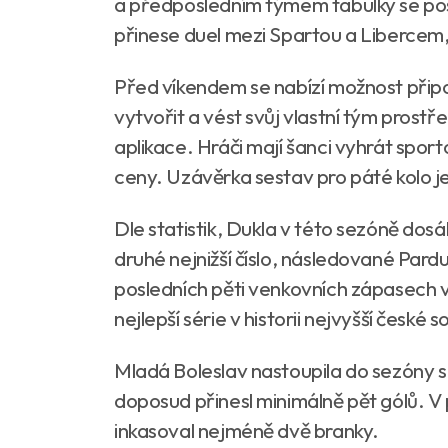
a předposledním týmem tabulky se pos
přinese duel mezi Spartou a Libercem, 
Před víkendem se nabízí možnost připo
vytvořit a vést svůj vlastní tým pros
aplikace. Hráči mají šanci vyhrát sporto
ceny. Uzávěrka sestav pro páté kolo je
Dle statistik, Dukla v této sezóně dos
druhé nejnižší číslo, následované Pard
posledních pěti venkovních zápasech vst
nejlepší série v historii nejvyšší české 
Mladá Boleslav nastoupila do sezóny 
doposud přinesl minimálně pět gólů. V
inkasoval nejméně dvě branky.