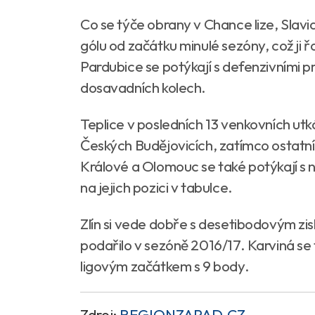
Co se týče obrany v Chance lize, Slavi
gólu od začátku minulé sezóny, což ji 
Pardubice se potýkají s defenzivními p
dosavadních kolech.
Teplice v posledních 13 venkovních utk
Českých Budějovicích, zatímco ostatn
Králové a Olomouc se také potýkají s n
na jejich pozici v tabulce.
Zlín si vede dobře s desetibodovým zi
podařilo v sezóně 2016/17. Karviná se 
ligovým začátkem s 9 body.
Zdroj:
REGIONZAPAD.CZ