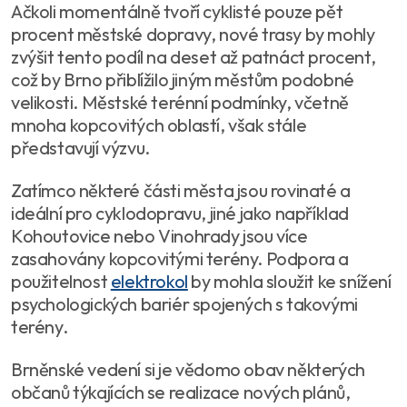
Ačkoli momentálně tvoří cyklisté pouze pět
procent městské dopravy, nové trasy by mohly
zvýšit tento podíl na deset až patnáct procent,
což by Brno přiblížilo jiným městům podobné
velikosti. Městské terénní podmínky, včetně
mnoha kopcovitých oblastí, však stále
představují výzvu.
Zatímco některé části města jsou rovinaté a
ideální pro cyklodopravu, jiné jako například
Kohoutovice nebo Vinohrady jsou více
zasahovány kopcovitými terény. Podpora a
použitelnost
elektrokol
by mohla sloužit ke snížení
psychologických bariér spojených s takovými
terény.
Brněnské vedení si je vědomo obav některých
občanů týkajících se realizace nových plánů,