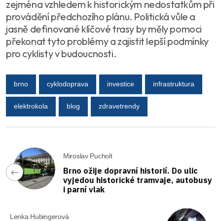
zejména vzhledem k historickým nedostatkům při
provádění předchozího plánu. Politická vůle a
jasně definované klíčové trasy by měly pomoci
překonat tyto problémy a zajistit lepší podmínky
pro cyklisty v budoucnosti.
brno
cyklodoprava
investice
infrastruktura
elektrokola
blog
zdravetrendy
Miroslav Pucholt
Brno ožije dopravní historií. Do ulic
vyjedou historické tramvaje, autobusy
i parní vlak
Lenka Hubingerová