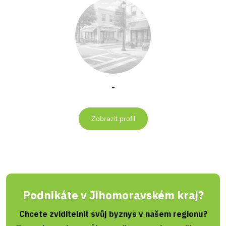
-
Zobrazit profil
Podnikáte v Jihomoravském kraj?
Chcete zviditelnit svůj byznys v našem regionu?