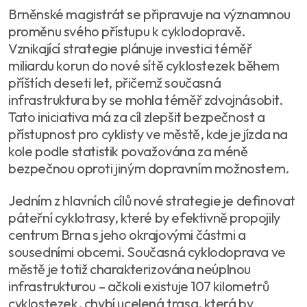
Brněnské magistrát se připravuje na významnou
proměnu svého přístupu k cyklodopravě.
Vznikající strategie plánuje investici téměř
miliardu korun do nové sítě cyklostezek během
příštích deseti let, přičemž současná
infrastruktura by se mohla téměř zdvojnásobit.
Tato iniciativa má za cíl zlepšit bezpečnost a
přístupnost pro cyklisty ve městě, kde je jízda na
kole podle statistik považována za méně
bezpečnou oproti jiným dopravním možnostem.
Jedním z hlavních cílů nové strategie je definovat
páteřní cyklotrasy, které by efektivně propojily
centrum Brna s jeho okrajovými částmi a
sousedními obcemi. Současná cyklodoprava ve
městě je totiž charakterizována neúplnou
infrastrukturou – ačkoli existuje 107 kilometrů
cyklostezek, chybí ucelená trasa, která by