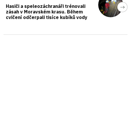
Hasiči a speleozáchranáři trénovali
zásah v Moravském krasu. Během
cvičení odčerpali tisíce kubíků vody