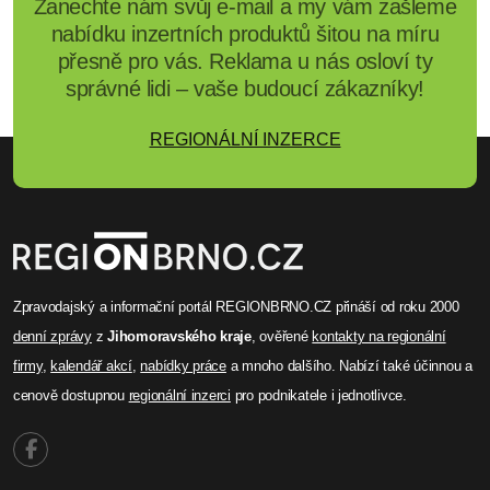
Zanechte nám svůj e-mail a my vám zašleme
nabídku inzertních produktů šitou na míru
přesně pro vás. Reklama u nás osloví ty
správné lidi – vaše budoucí zákazníky!
REGIONÁLNÍ INZERCE
Zpravodajský a informační portál REGIONBRNO.CZ přináší od roku 2000
denní zprávy
z
Jihomoravského kraje
, ověřené
kontakty na regionální
firmy
,
kalendář akcí
,
nabídky práce
a mnoho dalšího. Nabízí také účinnou a
cenově dostupnou
regionální inzerci
pro podnikatele i jednotlivce.