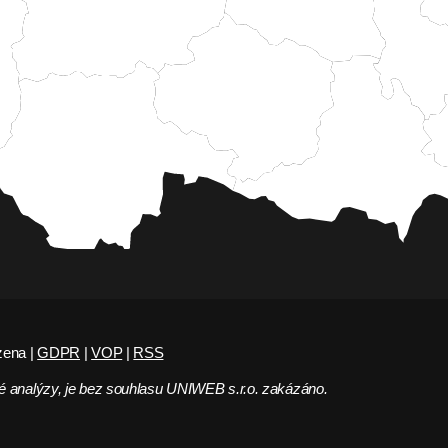
zena |
GDPR
|
VOP
|
RSS
 analýzy, je bez souhlasu UNIWEB s.r.o. zakázáno.