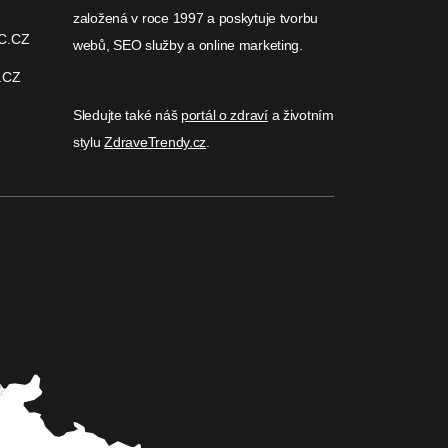
založená v roce 1997 a poskytuje tvorbu
C.CZ
webů, SEO služby a online marketing.
.CZ
Sledujte také náš
portál o zdraví
a životním
stylu
ZdraveTrendy.cz
.