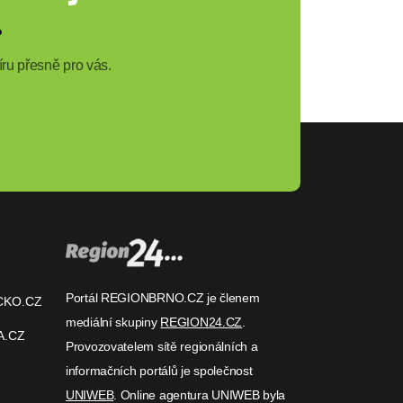
?
ru přesně pro vás.
Portál REGIONBRNO.CZ je členem
CKO.CZ
mediální skupiny
REGION24.CZ
.
A.CZ
Provozovatelem sítě regionálních a
informačních portálů je společnost
UNIWEB
. Online agentura UNIWEB byla