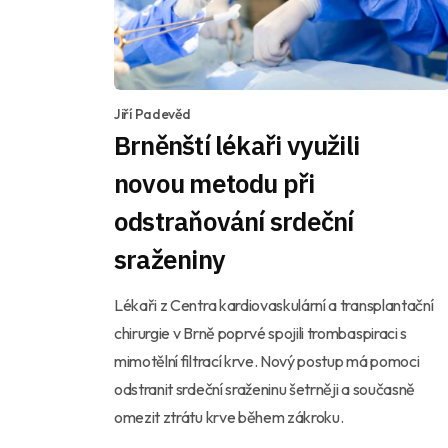
Jiří Padevěd
Brněnští lékaři využili
novou metodu při
odstraňování srdeční
sraženiny
Lékaři z Centra kardiovaskulární a transplantační
chirurgie v Brně poprvé spojili trombaspiraci s
mimotělní filtrací krve. Nový postup má pomoci
odstranit srdeční sraženinu šetrněji a současně
omezit ztrátu krve během zákroku.