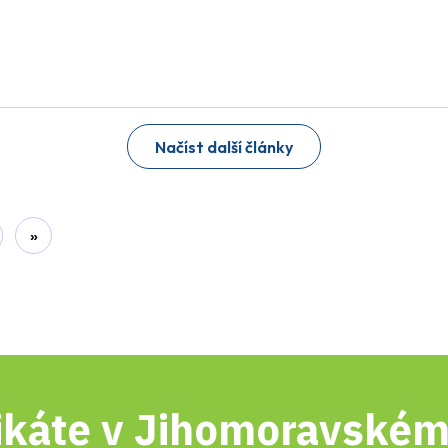
Načíst další články
»
káte v Jihomoravském