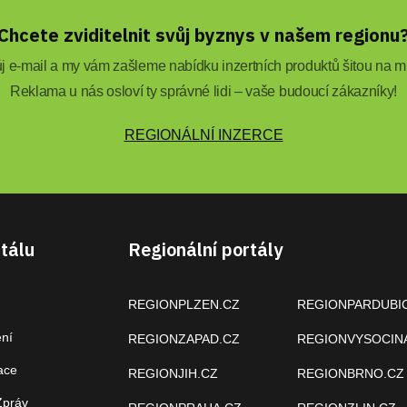
Chcete zviditelnit svůj byznys v našem regionu
 e-mail a my vám zašleme nabídku inzertních produktů šitou na mí
Reklama u nás osloví ty správné lidi – vaše budoucí zákazníky!
REGIONÁLNÍ INZERCE
tálu
Regionální portály
REGIONPLZEN.CZ
REGIONPARDUBI
ení
REGIONZAPAD.CZ
REGIONVYSOCIN
ace
REGIONJIH.CZ
REGIONBRNO.CZ
Zpráv