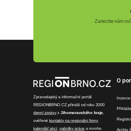
Zanechte nám svůj
O por
Zpravodajský a informační portál
Inzerce
REGIONBRNO.CZ přináší od roku 2000
Přihláš
denní zprávy
z
Jihomoravského kraje
,
Registr
ověřené
kontakty na regionální firmy
,
kalendář akcí
,
nabídky práce
a mnoho
Archiv 