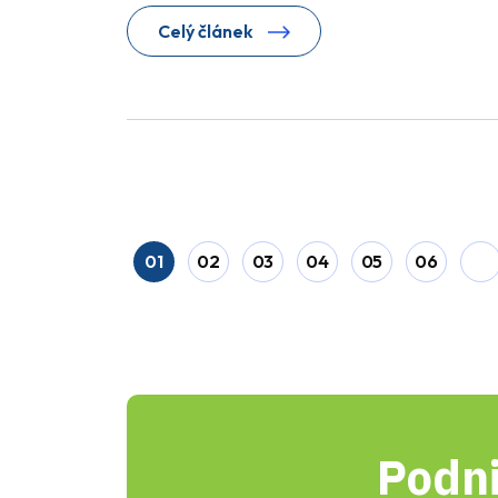
Celý článek
01
02
03
04
05
06
Podni