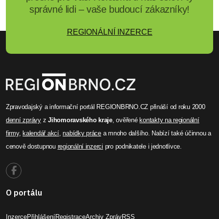
správné lidi – vaše budoucí zákazníky!
REGIONÁLNÍ INZERCE
Zpravodajský a informační portál REGIONBRNO.CZ přináší od roku 2000
denní zprávy
z
Jihomoravského kraje
, ověřené
kontakty na regionální
firmy
,
kalendář akcí
,
nabídky práce
a mnoho dalšího. Nabízí také účinnou a
cenově dostupnou
regionální inzerci
pro podnikatele i jednotlivce.
O portálu
Inzerce
Přihlášení
Registrace
Archiv Zpráv
RSS