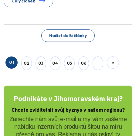
Celý článek
Načíst další články
01
»
02
03
04
05
06
Podnikáte v Jihomoravském kraj?
Chcete zviditelnit svůj byznys v našem regionu?
Zanechte nám svůj e-mail a my vám zašleme
nabídku inzertních produktů šitou na míru
přesně pro vás. Reklama u nás osloví ty