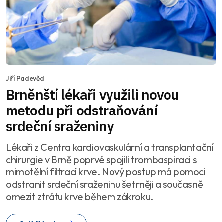
Jiří Padevěd
Brněnští lékaři využili novou
metodu při odstraňování
srdeční sraženiny
Lékaři z Centra kardiovaskulární a transplantační
chirurgie v Brně poprvé spojili trombaspiraci s
mimotělní filtrací krve. Nový postup má pomoci
odstranit srdeční sraženinu šetrněji a současně
omezit ztrátu krve během zákroku.