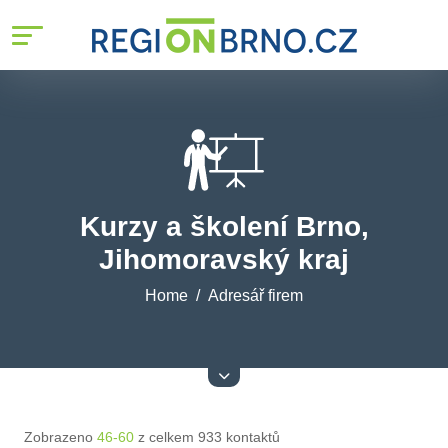
Kurzy a školení Brno,
Jihomoravský kraj
Home
Adresář firem
Zobrazeno
46-60
z celkem 933 kontaktů