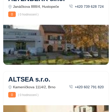
Janáčkova 888/4, Hustopeče
+420 739 628 724
0
( 0 hodnocení )
ALTSEA s.r.o.
Kameníčkova 1114/2, Brno
+420 602 791 820
0
( 0 hodnocení )