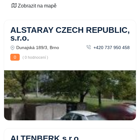
Zobrazit na mapě
ALSTARAY CZECH REPUBLIC,
s.r.o.
Dunajská 189/3, Brno
+420 737 950 458
0
( 0 hodnocení )
ALTENBERK s.r.o.