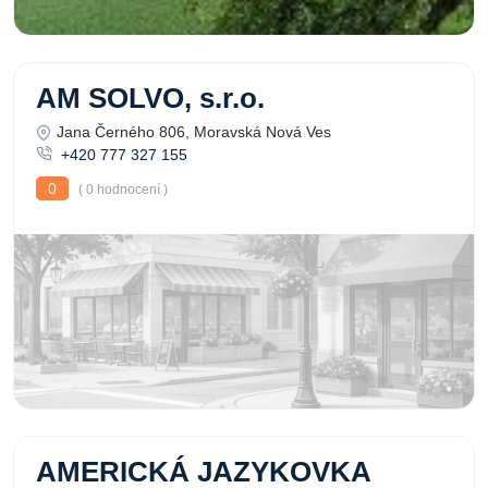
AM SOLVO, s.r.o.
Jana Černého 806, Moravská Nová Ves
+420 777 327 155
0
( 0 hodnocení )
AMERICKÁ JAZYKOVKA