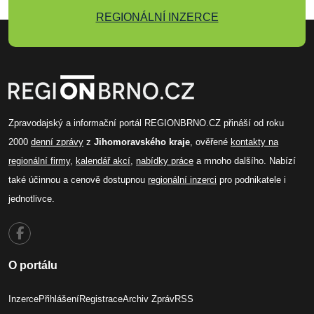
REGIONÁLNÍ INZERCE
Zpravodajský a informační portál REGIONBRNO.CZ přináší od roku
2000
denní zprávy
z
Jihomoravského kraje
, ověřené
kontakty na
regionální firmy
,
kalendář akcí
,
nabídky práce
a mnoho dalšího. Nabízí
také účinnou a cenově dostupnou
regionální inzerci
pro podnikatele i
jednotlivce.
O portálu
Inzerce
Přihlášení
Registrace
Archiv Zpráv
RSS