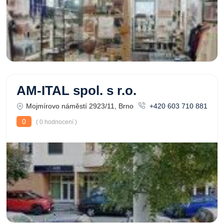
AM-ITAL spol. s r.o.
Mojmírovo náměstí 2923/11, Brno
+420 603 710 881
0
( 0 hodnocení )