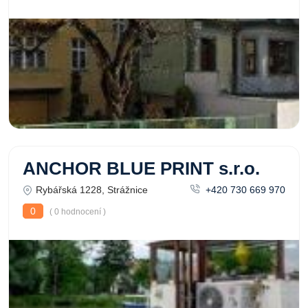
ANCHOR BLUE PRINT s.r.o.
Rybářská 1228, Strážnice
+420 730 669 970
0
( 0 hodnocení )