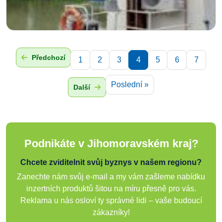
Předchozí
1
2
3
4
5
6
7
Poslední »
Další
Podnikáte v Jihomoravském kraj?
Chcete zviditelnit svůj byznys v našem regionu?
Zanechte nám svůj e-mail a my vám zašleme nabídku
inzertních produktů šitou na míru přesně pro vás.
Reklama u nás osloví ty správné lidi – vaše budoucí
zákazníky!