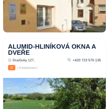
ALUMID-HLINÍKOVÁ OKNA A
DVEŘE
Dražůvky 127,
+420 723 570 135
0
( 0 hodnocení )