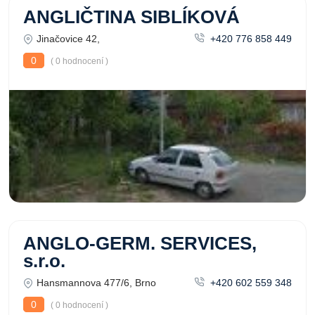
ANGLIČTINA SIBLÍKOVÁ
Jinačovice 42,
+420 776 858 449
0
( 0 hodnocení )
ANGLO-GERM. SERVICES,
s.r.o.
Hansmannova 477/6, Brno
+420 602 559 348
0
( 0 hodnocení )