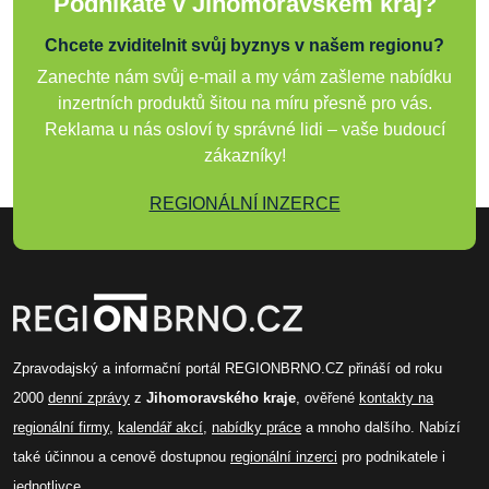
Podnikáte v Jihomoravském kraj?
Chcete zviditelnit svůj byznys v našem regionu?
Zanechte nám svůj e-mail a my vám zašleme nabídku
inzertních produktů šitou na míru přesně pro vás.
Reklama u nás osloví ty správné lidi – vaše budoucí
zákazníky!
REGIONÁLNÍ INZERCE
Zpravodajský a informační portál REGIONBRNO.CZ přináší od roku
2000
denní zprávy
z
Jihomoravského kraje
, ověřené
kontakty na
regionální firmy
,
kalendář akcí
,
nabídky práce
a mnoho dalšího. Nabízí
také účinnou a cenově dostupnou
regionální inzerci
pro podnikatele i
jednotlivce.