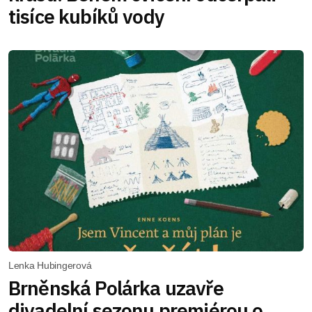
tisíce kubíků vody
Lenka Hubingerová
Brněnská Polárka uzavře
divadelní sezonu premiérou o