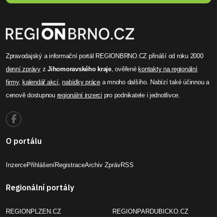
Zpravodajský a informační portál REGIONBRNO.CZ přináší od roku 2000
denní zprávy
z
Jihomoravského kraje
, ověřené
kontakty na regionální
firmy
,
kalendář akcí
,
nabídky práce
a mnoho dalšího. Nabízí také účinnou a
cenově dostupnou
regionální inzerci
pro podnikatele i jednotlivce.
O portálu
Inzerce
Přihlášení
Registrace
Archiv Zpráv
RSS
Regionální portály
REGIONPLZEN.CZ
REGIONPARDUBICKO.CZ