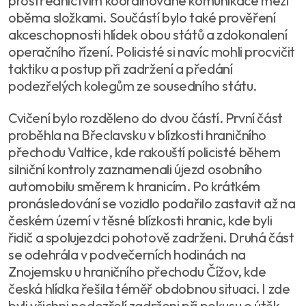
prostřednictvím koordinované komunikace mezi
oběma složkami. Součástí bylo také prověření
akceschopnosti hlídek obou států a zdokonalení
operačního řízení. Policisté si navíc mohli procvičit
taktiku a postup při zadržení a předání
podezřelých kolegům ze sousedního státu.
Cvičení bylo rozděleno do dvou částí. První část
proběhla na Břeclavsku v blízkosti hraničního
přechodu Valtice, kde rakouští policisté během
silniční kontroly zaznamenali újezd osobního
automobilu směrem k hranicím. Po krátkém
pronásledování se vozidlo podařilo zastavit až na
českém území v těsné blízkosti hranic, kde byli
řidič a spolujezdci pohotově zadrženi. Druhá část
se odehrála v podvečerních hodinách na
Znojemsku u hraničního přechodu Čížov, kde
česká hlídka řešila téměř obdobnou situaci. I zde
byli všichni podezřelí zadrženi při pokusu o útěk