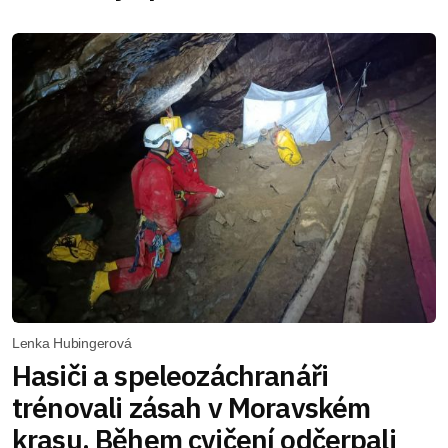
Lenka Hubingerová
Hasiči a speleozáchranáři
trénovali zásah v Moravském
krasu. Během cvičení odčerpali