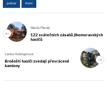
policie
krimi
Nikola Plecitá
122 svátečních zásahů jihomoravských
hasičů
Lenka Hubingerová
Brněnští hasiči zvedají převrácené
kamiony