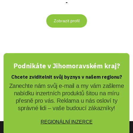
-
Zobrazit profil
Podnikáte v Jihomoravském kraj?
Chcete zviditelnit svůj byznys v našem regionu?
Zanechte nám svůj e-mail a my vám zašleme
nabídku inzertních produktů šitou na míru
přesně pro vás. Reklama u nás osloví ty
správné lidi – vaše budoucí zákazníky!
REGIONÁLNÍ INZERCE