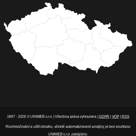
1997 - 2026 © UNIWEB s.r.o. | Všechna práva vyhrazena |
GDPR
|
VOP
|
RSS
Rozmnožování a užití obsahu, včetně automatizované analýzy, je bez souhlasu
UNIWEB s.r.o. zakázáno.