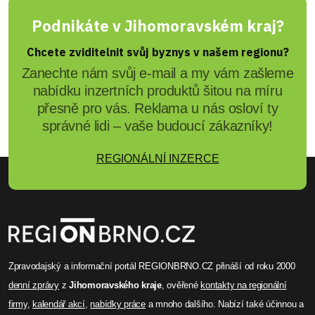
Podnikáte v Jihomoravském kraj?
Chcete zviditelnit svůj byznys v našem regionu?
Zanechte nám svůj e-mail a my vám zašleme
nabídku inzertních produktů šitou na míru
přesně pro vás. Reklama u nás osloví ty
správné lidi – vaše budoucí zákazníky!
REGIONÁLNÍ INZERCE
Zpravodajský a informační portál REGIONBRNO.CZ přináší od roku 2000
denní zprávy
z
Jihomoravského kraje
, ověřené
kontakty na regionální
firmy
,
kalendář akcí
,
nabídky práce
a mnoho dalšího. Nabízí také účinnou a