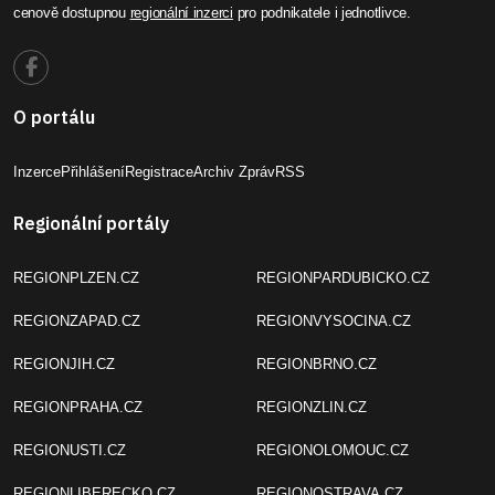
cenově dostupnou
regionální inzerci
pro podnikatele i jednotlivce.
O portálu
Inzerce
Přihlášení
Registrace
Archiv Zpráv
RSS
Regionální portály
REGIONPLZEN.CZ
REGIONPARDUBICKO.CZ
REGIONZAPAD.CZ
REGIONVYSOCINA.CZ
REGIONJIH.CZ
REGIONBRNO.CZ
REGIONPRAHA.CZ
REGIONZLIN.CZ
REGIONUSTI.CZ
REGIONOLOMOUC.CZ
REGIONLIBERECKO.CZ
REGIONOSTRAVA.CZ