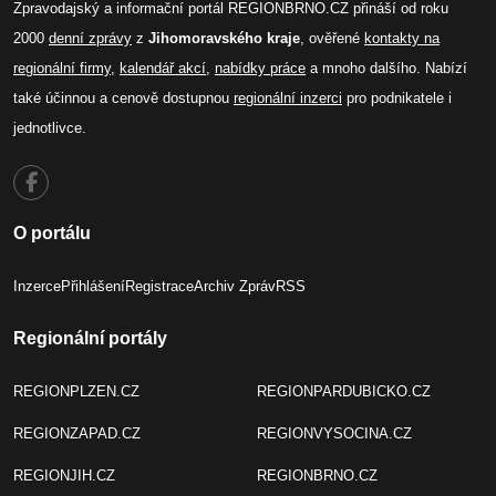
Zpravodajský a informační portál REGIONBRNO.CZ přináší od roku
2000
denní zprávy
z
Jihomoravského kraje
, ověřené
kontakty na
regionální firmy
,
kalendář akcí
,
nabídky práce
a mnoho dalšího. Nabízí
také účinnou a cenově dostupnou
regionální inzerci
pro podnikatele i
jednotlivce.
O portálu
Inzerce
Přihlášení
Registrace
Archiv Zpráv
RSS
Regionální portály
REGIONPLZEN.CZ
REGIONPARDUBICKO.CZ
REGIONZAPAD.CZ
REGIONVYSOCINA.CZ
REGIONJIH.CZ
REGIONBRNO.CZ