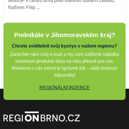
MotoGP v centru Brna před vlastním startem závodů.
Našinec Filip ...
Podnikáte v Jihomoravském kraj?
Chcete zviditelnit svůj byznys v našem regionu?
Zanechte nám svůj e-mail a my vám zašleme nabídku
inzertních produktů šitou na míru přesně pro vás.
Reklama u nás osloví ty správné lidi – vaše budoucí
zákazníky!
REGIONÁLNÍ INZERCE