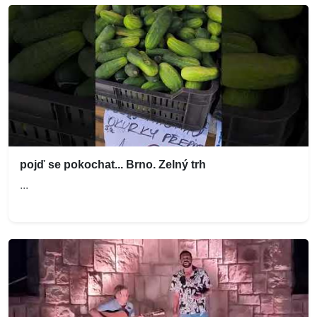
pojď se pokochat... Brno. Zelný trh
...