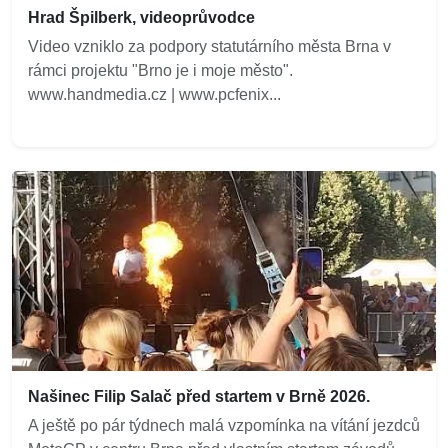
Hrad Špilberk, videoprůvodce
Video vzniklo za podpory statutárního města Brna v
rámci projektu "Brno je i moje město".
www.handmedia.cz | www.pcfenix...
Našinec Filip Salač před startem v Brně 2026.
A ještě po pár týdnech malá vzpomínka na vítání jezdců