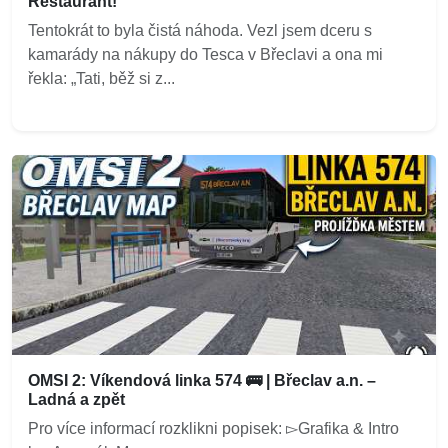
Restaurant!
Tentokrát to byla čistá náhoda. Vezl jsem dceru s
kamarády na nákupy do Tesca v Břeclavi a ona mi
řekla: „Tati, běž si z...
OMSI 2: Víkendová linka 574 🚌 | Břeclav a.n. –
Ladná a zpět
Pro více informací rozklikni popisek: ▻Grafika & Intro