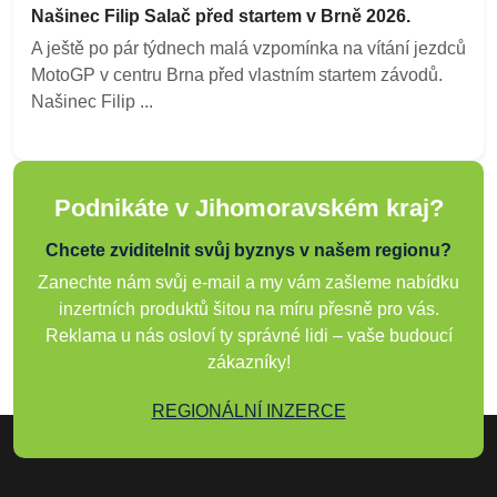
Našinec Filip Salač před startem v Brně 2026.
A ještě po pár týdnech malá vzpomínka na vítání jezdců
MotoGP v centru Brna před vlastním startem závodů.
Našinec Filip ...
Podnikáte v Jihomoravském kraj?
Chcete zviditelnit svůj byznys v našem regionu?
Zanechte nám svůj e-mail a my vám zašleme nabídku
inzertních produktů šitou na míru přesně pro vás.
Reklama u nás osloví ty správné lidi – vaše budoucí
zákazníky!
REGIONÁLNÍ INZERCE