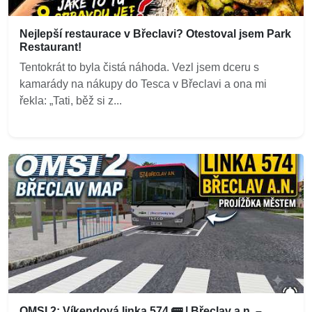
Nejlepší restaurace v Břeclavi? Otestoval jsem Park
Restaurant!
Tentokrát to byla čistá náhoda. Vezl jsem dceru s
kamarády na nákupy do Tesca v Břeclavi a ona mi
řekla: „Tati, běž si z...
OMSI 2: Víkendová linka 574 🚌 | Břeclav a.n. –