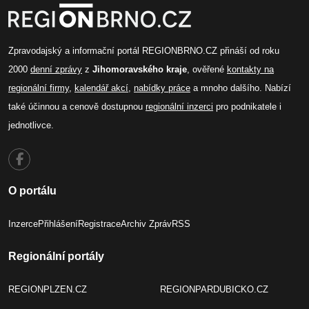
Zpravodajský a informační portál REGIONBRNO.CZ přináší od roku
2000
denní zprávy
z
Jihomoravského kraje
, ověřené
kontakty na
regionální firmy
,
kalendář akcí
,
nabídky práce
a mnoho dalšího. Nabízí
také účinnou a cenově dostupnou
regionální inzerci
pro podnikatele i
jednotlivce.
O portálu
Inzerce
Přihlášení
Registrace
Archiv Zpráv
RSS
Regionální portály
REGIONPLZEN.CZ
REGIONPARDUBICKO.CZ