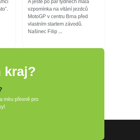
ámci
A ještě po pár týdnech malá
to".
vzpomínka na vítání jezdců
MotoGP v centru Brna před
vlastním startem závodů.
Našinec Filip ...
 kraj?
?
a míru přesně pro
ky!