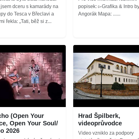
 jsem dceru s kamarády na
popisek: ▻Grafika & Intro by
py do Tesca v Břeclavi a
Angorák Mapa: ......
i řekla: „Tati, běž si z...
ho (Open Your
Hrad Špilberk,
ce, Open Your Soul/
videoprůvodce
o 2026
Video vzniklo za podpory