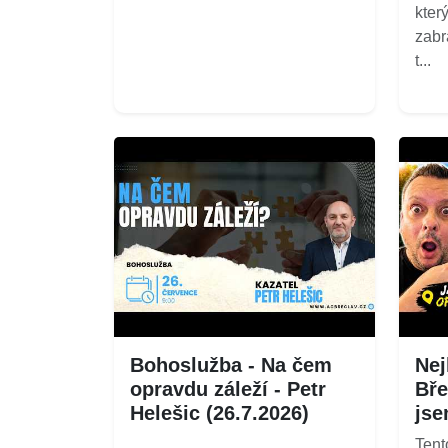
kter
zabr
t...
Bohoslužba - Na čem
Nej
opravdu záleží - Petr
Bře
Helešic (26.7.2026)
jse
...
Tent