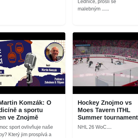
Lednice, prošli se
malebným ......
Martin Komzák: O
Hockey Znojmo vs
icíně a sportu
Moes Tavern ITHL
en ve Znojmě
Summer tournament
moc sport ovlivňuje naše
NHL 26 WoC....
by? Který jim prospívá a