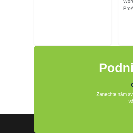
Work
ProAr
Podni
Zanechte nám svů
vá