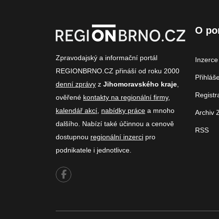
O po
Zpravodajský a informační portál
Inzerce
REGIONBRNO.CZ přináší od roku 2000
Přihláš
denní zprávy
z
Jihomoravského kraje
,
Registr
ověřené
kontakty na regionální firmy
,
kalendář akcí
,
nabídky práce
a mnoho
Archiv 
dalšího. Nabízí také účinnou a cenově
RSS
dostupnou
regionální inzerci
pro
podnikatele i jednotlivce.