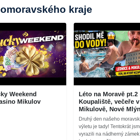
ihomoravského kraje
cky Weekend
Léto na Moravě pt.2 
asino Mikulov
Koupaliště, večeře v
Mikulově, Nové Mlý
Druhý den našeho moravs
výletu je tady! Tentokrát js
vyrazili na nádherný zámek