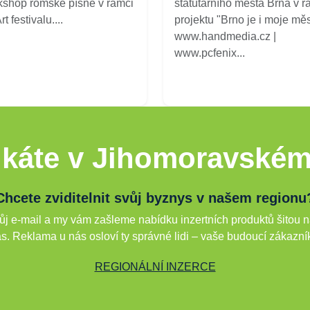
shop romské písně v rámci
statutárního města Brna v r
t festivalu....
projektu "Brno je i moje měs
www.handmedia.cz |
www.pcfenix...
káte v Jihomoravském
Chcete zviditelnit svůj byznys v našem regionu
j e-mail a my vám zašleme nabídku inzertních produktů šitou n
s. Reklama u nás osloví ty správné lidi – vaše budoucí zákazní
REGIONÁLNÍ INZERCE