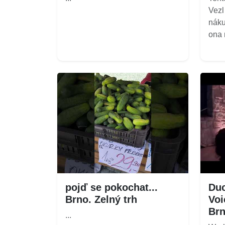
Vezl
náku
ona m
pojď se pokochat...
Duc
Brno. Zelný trh
Voi
Brn
...