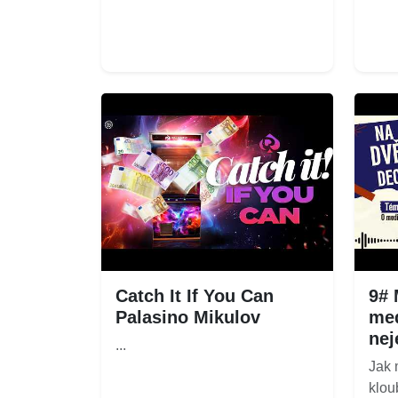
Catch It If You Can
9# 
Palasino Mikulov
med
nej
...
Jak 
klou