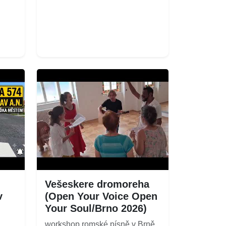
Vešeskere dromoreha
v
(Open Your Voice Open
Your Soul/Brno 2026)
workshop romské písně v Brně