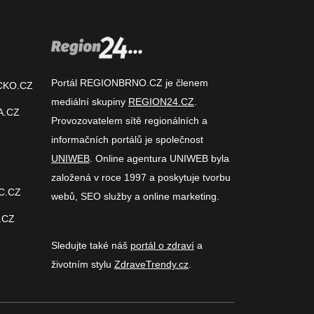
Portál REGIONBRNO.CZ je členem
CKO.CZ
mediální skupiny
REGION24.CZ
.
A.CZ
Provozovatelem sítě regionálních a
informačních portálů je společnost
UNIWEB
. Online agentura UNIWEB byla
založená v roce 1997 a poskytuje tvorbu
C.CZ
webů, SEO služby a online marketing.
.CZ
Sledujte také náš
portál o zdraví
a
životním stylu
ZdraveTrendy.cz
.