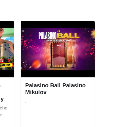
-
Palasino Ball Palasino
Mikulov
ny
...
kého
me