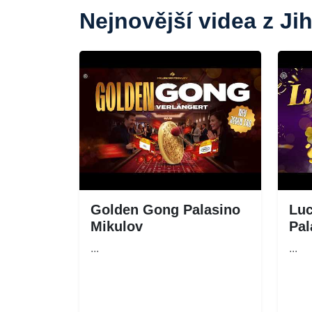
Nejnovější videa z J
Golden Gong Palasino
Lu
Mikulov
Pal
...
...