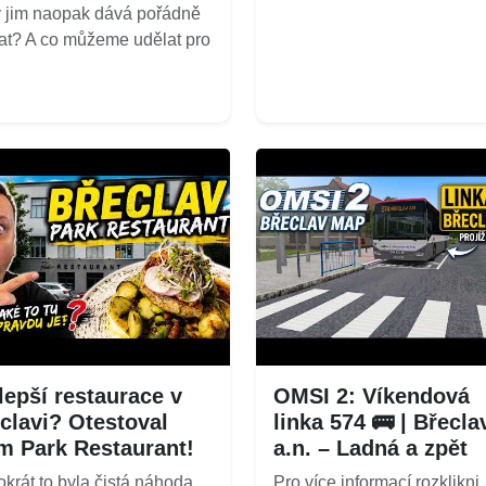
ý jim naopak dává pořádně
at? A co můžeme udělat pro
lepší restaurace v
OMSI 2: Víkendová
clavi? Otestoval
linka 574 🚌 | Břecla
m Park Restaurant!
a.n. – Ladná a zpět
okrát to byla čistá náhoda.
Pro více informací rozklikni