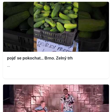
pojď se pokochat... Brno. Zelný trh
...