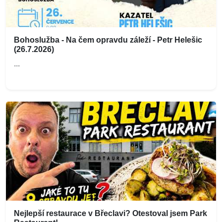
Bohoslužba - Na čem opravdu záleží - Petr Helešic
(26.7.2026)
...
Nejlepší restaurace v Břeclavi? Otestoval jsem Park