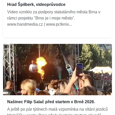
Hrad Špilberk, videoprůvodce
Video vzniklo za podpory statutárního města Brna v
rámci projektu "Brno je i moje město".
www.handmedia.cz | www.pcfenix...
Našinec Filip Salač před startem v Brně 2026.
A ještě po pár týdnech malá vzpomínka na vítání jezdců