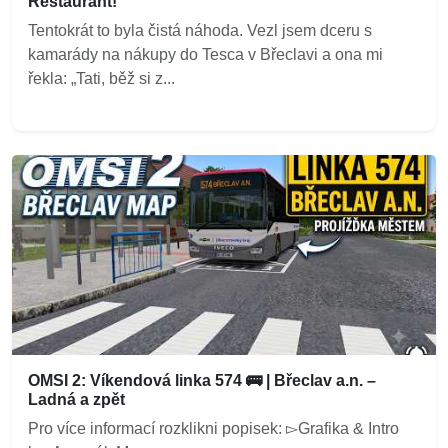
Restaurant!
Tentokrát to byla čistá náhoda. Vezl jsem dceru s
kamarády na nákupy do Tesca v Břeclavi a ona mi
řekla: „Tati, běž si z...
OMSI 2: Víkendová linka 574 🚌 | Břeclav a.n. –
Ladná a zpět
Pro více informací rozklikni popisek: ▻Grafika & Intro