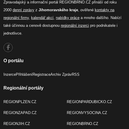
Zpravodajský a informační portál REGIONBRNO.CZ přináší od roku
2000
denní zprávy
z
Jihomoravského kraje
, ověřené
kontakty na
regionální firmy
,
kalendář akcí
,
nabídky práce
a mnoho dalšího. Nabízí
také účinnou a cenově dostupnou
regionální inzerci
pro podnikatele i
jednotlivce.
O portálu
Inzerce
Přihlášení
Registrace
Archiv Zpráv
RSS
Regionální portály
REGIONPLZEN.CZ
REGIONPARDUBICKO.CZ
REGIONZAPAD.CZ
REGIONVYSOCINA.CZ
REGIONJIH.CZ
REGIONBRNO.CZ