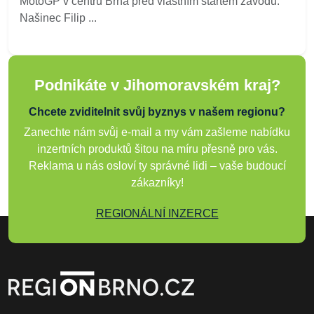
MotoGP v centru Brna před vlastním startem závodů.
Našinec Filip ...
Podnikáte v Jihomoravském kraj?
Chcete zviditelnit svůj byznys v našem regionu?
Zanechte nám svůj e-mail a my vám zašleme nabídku
inzertních produktů šitou na míru přesně pro vás.
Reklama u nás osloví ty správné lidi – vaše budoucí
zákazníky!
REGIONÁLNÍ INZERCE