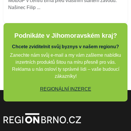
MotoGP v centru Brna před vlastním startem závodů.
Našinec Filip ...
Podnikáte v Jihomoravském kraj?
Chcete zviditelnit svůj byznys v našem regionu?
Zanechte nám svůj e-mail a my vám zašleme nabídku
inzertních produktů šitou na míru přesně pro vás.
Reklama u nás osloví ty správné lidi – vaše budoucí
zákazníky!
REGIONÁLNÍ INZERCE