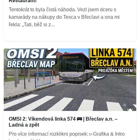
Restaurant!
Tentokrát to byla čistá náhoda. Vezl jsem dceru s
kamarády na nákupy do Tesca v Břeclavi a ona mi
řekla: „Tati, běž si z...
OMSI 2: Víkendová linka 574 🚌 | Břeclav a.n. –
Ladná a zpět
Pro více informací rozklikni popisek: ▻Grafika & Intro