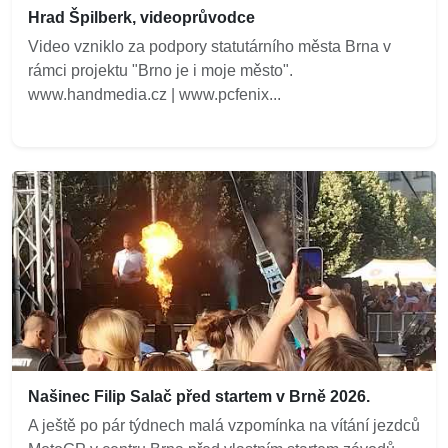
Hrad Špilberk, videoprůvodce
Video vzniklo za podpory statutárního města Brna v
rámci projektu "Brno je i moje město".
www.handmedia.cz | www.pcfenix...
Našinec Filip Salač před startem v Brně 2026.
A ještě po pár týdnech malá vzpomínka na vítání jezdců