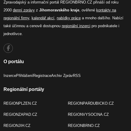
Zpravodajský a informační portál REGIONBRNO.CZ přináší od roku
2000
denní zprávy
z
Jihomoravského kraje
, ověřené
kontakty na
regionální firmy
,
kalendář akcí
,
nabídky práce
a mnoho dalšího. Nabízí
také účinnou a cenově dostupnou
regionální inzerci
pro podnikatele i
jednotlivce.
O portálu
Inzerce
Přihlášení
Registrace
Archiv Zpráv
RSS
Regionální portály
REGIONPLZEN.CZ
REGIONPARDUBICKO.CZ
REGIONZAPAD.CZ
REGIONVYSOCINA.CZ
REGIONJIH.CZ
REGIONBRNO.CZ