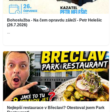
Bohoslužba - Na čem opravdu záleží - Petr Helešic
(26.7.2026)
...
Nejlepší restaurace v Břeclavi? Otestoval jsem Park