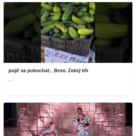
pojď se pokochat... Brno. Zelný trh
...