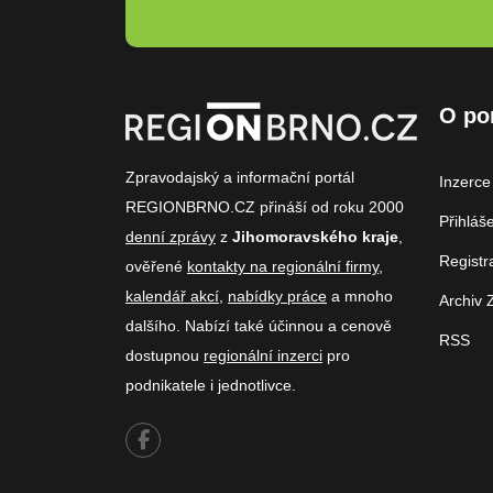
O po
Zpravodajský a informační portál
Inzerce
REGIONBRNO.CZ přináší od roku 2000
Přihláš
denní zprávy
z
Jihomoravského kraje
,
Registr
ověřené
kontakty na regionální firmy
,
kalendář akcí
,
nabídky práce
a mnoho
Archiv 
dalšího. Nabízí také účinnou a cenově
RSS
dostupnou
regionální inzerci
pro
podnikatele i jednotlivce.