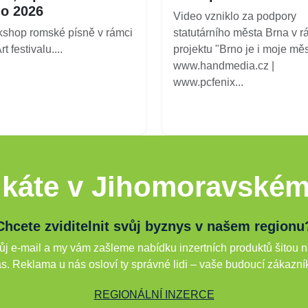
o 2026
Video vzniklo za podpory
shop romské písně v rámci
statutárního města Brna v r
t festivalu....
projektu "Brno je i moje měs
www.handmedia.cz |
www.pcfenix...
káte v Jihomoravském
Chcete zviditelnit svůj byznys v našem regionu
j e-mail a my vám zašleme nabídku inzertních produktů šitou n
s. Reklama u nás osloví ty správné lidi – vaše budoucí zákazní
REGIONÁLNÍ INZERCE