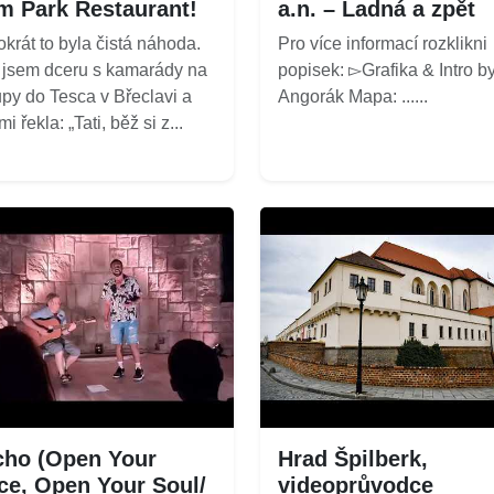
m Park Restaurant!
a.n. – Ladná a zpět
okrát to byla čistá náhoda.
Pro více informací rozklikni
 jsem dceru s kamarády na
popisek: ▻Grafika & Intro by
py do Tesca v Břeclavi a
Angorák Mapa: ......
i řekla: „Tati, běž si z...
ho (Open Your
Hrad Špilberk,
ce, Open Your Soul/
videoprůvodce