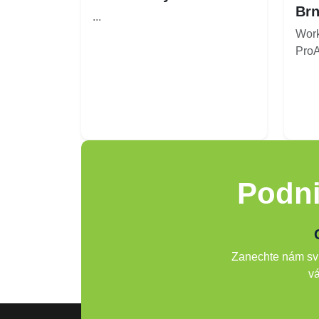
Brn
...
Work
ProAr
Podni
Zanechte nám svů
vá