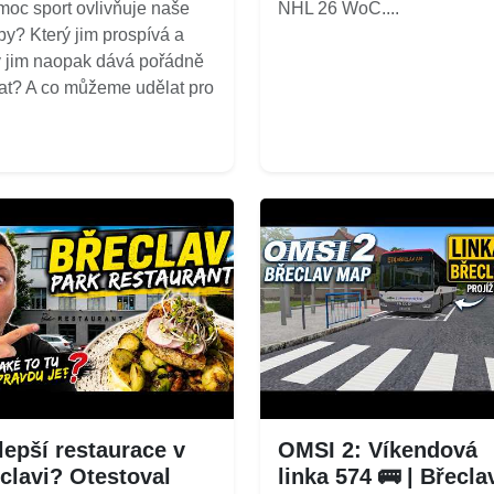
moc sport ovlivňuje naše
NHL 26 WoC....
by? Který jim prospívá a
ý jim naopak dává pořádně
at? A co můžeme udělat pro
lepší restaurace v
OMSI 2: Víkendová
clavi? Otestoval
linka 574 🚌 | Břecla