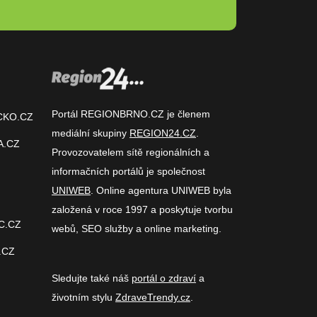
Portál REGIONBRNO.CZ je členem
CKO.CZ
mediální skupiny
REGION24.CZ
.
A.CZ
Provozovatelem sítě regionálních a
informačních portálů je společnost
UNIWEB
. Online agentura UNIWEB byla
založená v roce 1997 a poskytuje tvorbu
C.CZ
webů, SEO služby a online marketing.
.CZ
Sledujte také náš
portál o zdraví
a
životním stylu
ZdraveTrendy.cz
.