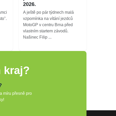
2026.
ámci
A ještě po pár týdnech malá
to".
vzpomínka na vítání jezdců
MotoGP v centru Brna před
vlastním startem závodů.
Našinec Filip ...
 kraj?
?
a míru přesně pro
ky!