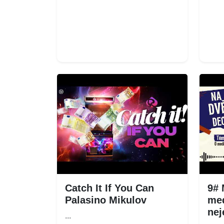
Catch It If You Can
9# 
Palasino Mikulov
med
nej
...