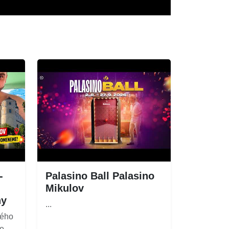
-
Palasino Ball Palasino
Mikulov
ny
...
kého
me