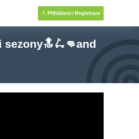
Přihlášení /
Registrace
i sezony🔝🛴👊and