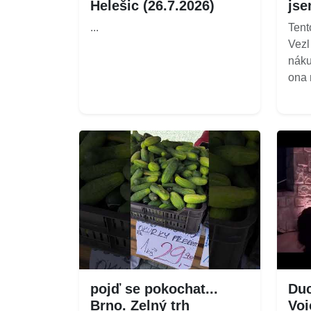
Helešic (26.7.2026)
jse
...
Tent
Vezl
náku
ona m
pojď se pokochat...
Duc
Brno. Zelný trh
Voi