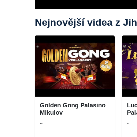
Nejnovější videa z J
Golden Gong Palasino
Lu
Mikulov
Pal
...
...