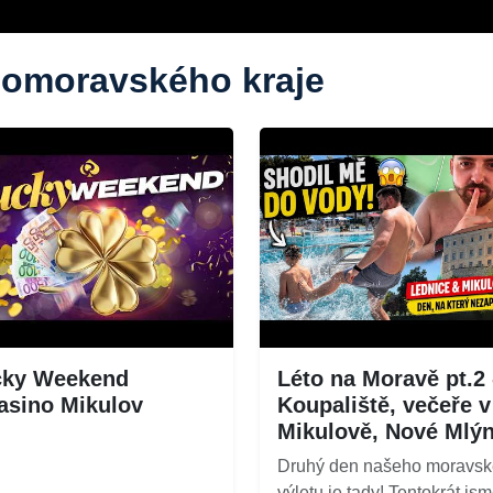
ihomoravského kraje
cky Weekend
Léto na Moravě pt.2 
asino Mikulov
Koupaliště, večeře v
Mikulově, Nové Mlý
Druhý den našeho moravs
výletu je tady! Tentokrát js