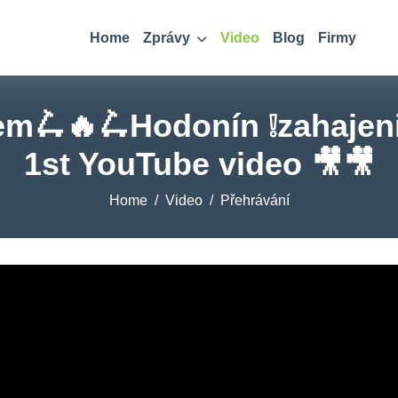
Home
Zprávy
Video
Blog
Firmy
em🛴🔥🛴Hodonín ❕zahajen
1st YouTube video 🎥🎥
Home
Video
Přehrávání