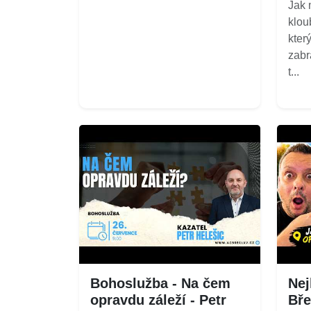
Jak 
klou
kter
zabr
t...
Bohoslužba - Na čem
Nej
opravdu záleží - Petr
Bře