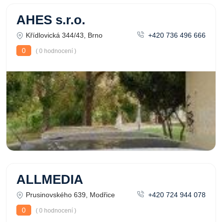
AHES s.r.o.
Křídlovická 344/43, Brno
+420 736 496 666
0
( 0 hodnocení )
ALLMEDIA
Prusinovského 639, Modřice
+420 724 944 078
0
( 0 hodnocení )