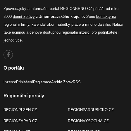
Zpravodajský a informační portál REGIONBRNO.CZ přináší od roku
2000
denní zprávy
z
Jihomoravského kraje
, ověřené
kontakty na
regionální firmy
,
kalendář akcí
,
nabídky práce
a mnoho dalšího. Nabízí
také účinnou a cenově dostupnou
regionální inzerci
pro podnikatele i
jednotlivce.
O portálu
Inzerce
Přihlášení
Registrace
Archiv Zpráv
RSS
Regionální portály
REGIONPLZEN.CZ
REGIONPARDUBICKO.CZ
REGIONZAPAD.CZ
REGIONVYSOCINA.CZ