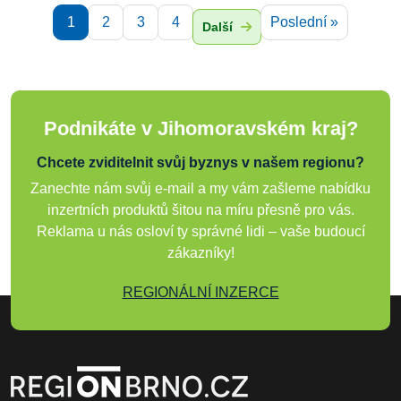
1
2
3
4
Poslední »
Další
Podnikáte v Jihomoravském kraj?
Chcete zviditelnit svůj byznys v našem regionu?
Zanechte nám svůj e-mail a my vám zašleme nabídku
inzertních produktů šitou na míru přesně pro vás.
Reklama u nás osloví ty správné lidi – vaše budoucí
zákazníky!
REGIONÁLNÍ INZERCE