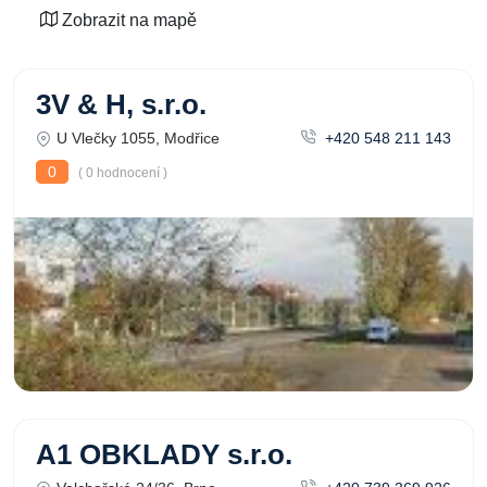
Zobrazit na mapě
3V & H, s.r.o.
U Vlečky 1055, Modřice
+420 548 211 143
0
( 0 hodnocení )
A1 OBKLADY s.r.o.