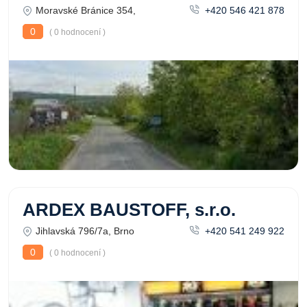
Moravské Bránice 354,
+420 546 421 878
0
( 0 hodnocení )
ARDEX BAUSTOFF, s.r.o.
Jihlavská 796/7a, Brno
+420 541 249 922
0
( 0 hodnocení )