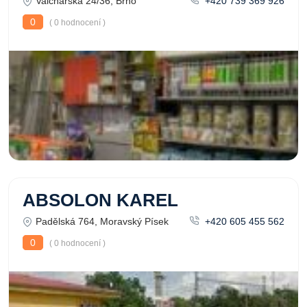
Valchařská 24/36, Brno
+420 739 369 926
0
( 0 hodnocení )
ABSOLON KAREL
Padělská 764, Moravský Písek
+420 605 455 562
0
( 0 hodnocení )