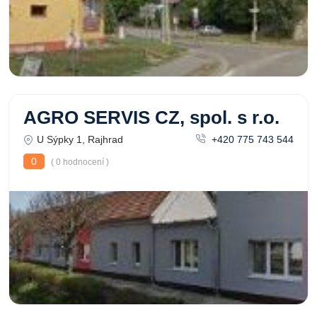
AGRO SERVIS CZ, spol. s r.o.
U Sýpky 1, Rajhrad
+420 775 743 544
0
( 0 hodnocení )