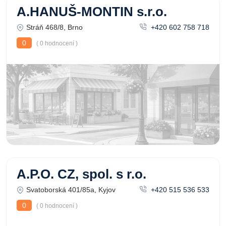
A.HANUŠ-MONTIN s.r.o.
Stráň 468/8, Brno
+420 602 758 718
0
( 0 hodnocení )
A.P.O. CZ, spol. s r.o.
Svatoborská 401/85a, Kyjov
+420 515 536 533
0
( 0 hodnocení )