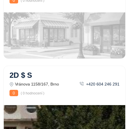
0
( 0 hodnocení )
2D $ S
Vránova 1158/167, Brno
+420 604 246 291
0
( 0 hodnocení )