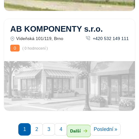
AB KOMPONENTY s.r.o.
Vídeňská 101/119, Brno
+420 532 149 111
0
( 0 hodnocení )
1
2
3
4
Poslední »
Další