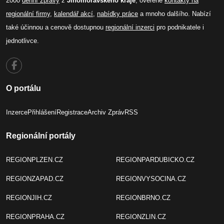
2000
denní zprávy
z
Jihomoravského kraje
, ověřené
kontakty na
regionální firmy
,
kalendář akcí
,
nabídky práce
a mnoho dalšího. Nabízí
také účinnou a cenově dostupnou
regionální inzerci
pro podnikatele i
jednotlivce.
O portálu
Inzerce
Přihlášení
Registrace
Archiv Zpráv
RSS
Regionální portály
REGIONPLZEN.CZ
REGIONPARDUBICKO.CZ
REGIONZAPAD.CZ
REGIONVYSOCINA.CZ
REGIONJIH.CZ
REGIONBRNO.CZ
REGIONPRAHA.CZ
REGIONZLIN.CZ