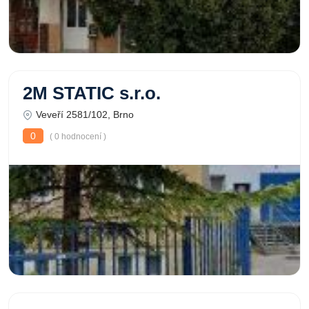
2M STATIC s.r.o.
Veveří 2581/102, Brno
0
( 0 hodnocení )