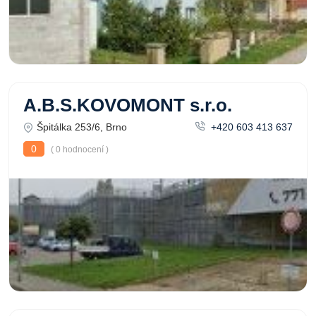
A.B.S.KOVOMONT s.r.o.
Špitálka 253/6, Brno
+420 603 413 637
0
( 0 hodnocení )