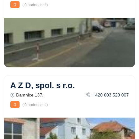
0
( 0 hodnocení )
A Z D, spol. s r.o.
Damnice 137,
+420 603 529 007
0
( 0 hodnocení )