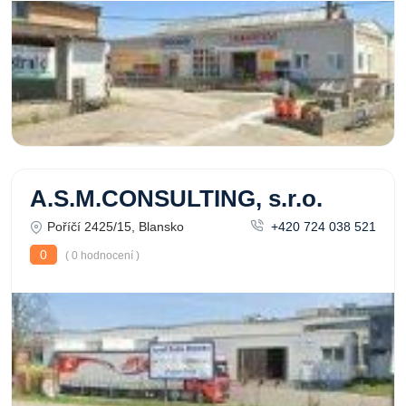
A.S.M.CONSULTING, s.r.o.
Poříčí 2425/15, Blansko
+420 724 038 521
0
( 0 hodnocení )