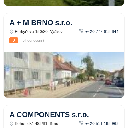
A + M BRNO s.r.o.
Purkyňova 150/20, Vyškov
+420 777 618 844
0
( 0 hodnocení )
A COMPONENTS s.r.o.
Bohunická 493/81, Brno
+420 511 188 963