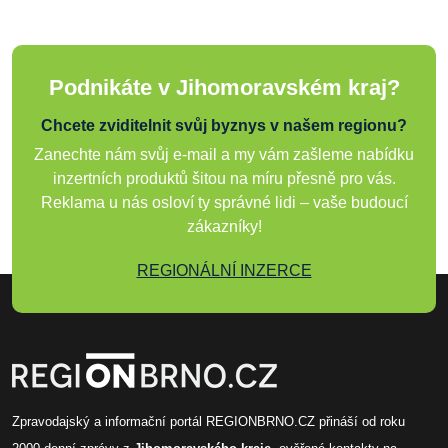
Podnikáte v Jihomoravském kraj?
Chcete zviditelnit svůj byznys v našem regionu?
Zanechte nám svůj e-mail a my vám zašleme nabídku
inzertních produktů šitou na míru přesně pro vás.
Reklama u nás osloví ty správné lidi – vaše budoucí
zákazníky!
REGIONÁLNÍ INZERCE
Zpravodajský a informační portál REGIONBRNO.CZ přináší od roku