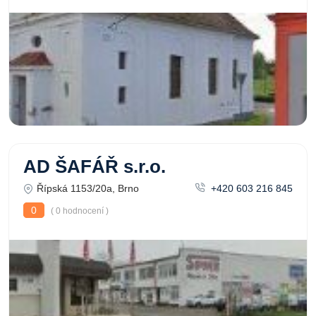
AD ŠAFÁŘ s.r.o.
Řípská 1153/20a, Brno
+420 603 216 845
0
( 0 hodnocení )