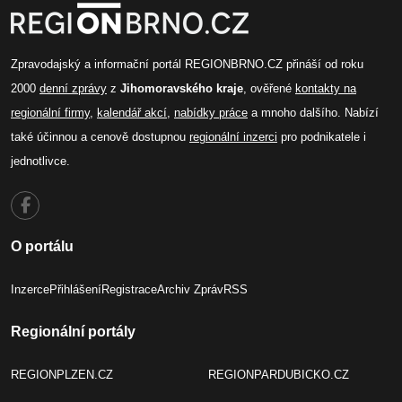
Zpravodajský a informační portál REGIONBRNO.CZ přináší od roku
2000
denní zprávy
z
Jihomoravského kraje
, ověřené
kontakty na
regionální firmy
,
kalendář akcí
,
nabídky práce
a mnoho dalšího. Nabízí
také účinnou a cenově dostupnou
regionální inzerci
pro podnikatele i
jednotlivce.
O portálu
Inzerce
Přihlášení
Registrace
Archiv Zpráv
RSS
Regionální portály
REGIONPLZEN.CZ
REGIONPARDUBICKO.CZ