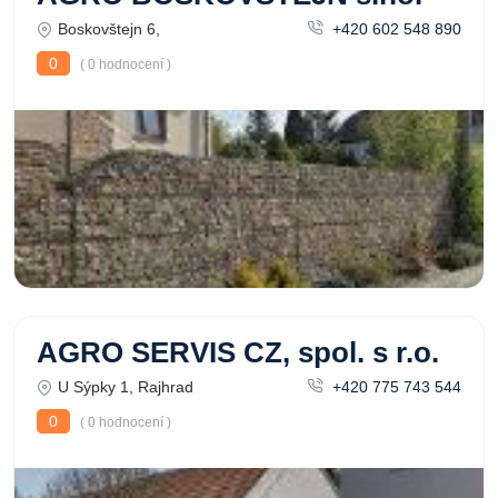
Boskovštejn 6,
+420 602 548 890
0
( 0 hodnocení )
AGRO SERVIS CZ, spol. s r.o.
U Sýpky 1, Rajhrad
+420 775 743 544
0
( 0 hodnocení )