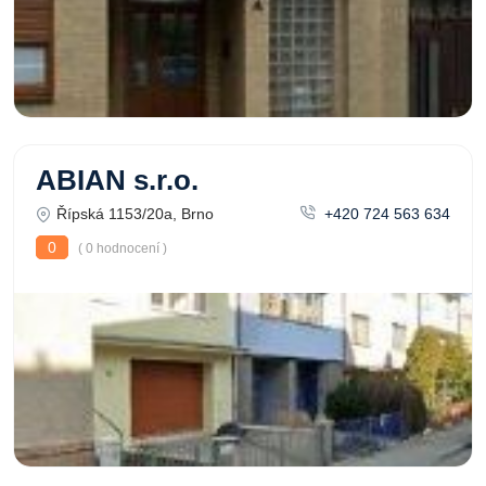
ABIAN s.r.o.
Řípská 1153/20a, Brno
+420 724 563 634
0
( 0 hodnocení )