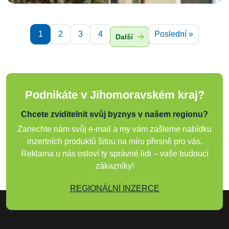
1
2
3
4
Poslední »
Další
Podnikáte v Jihomoravském kraj?
Chcete zviditelnit svůj byznys v našem regionu?
Zanechte nám svůj e-mail a my vám zašleme nabídku
inzertních produktů šitou na míru přesně pro vás.
Reklama u nás osloví ty správné lidi – vaše budoucí
zákazníky!
REGIONÁLNÍ INZERCE