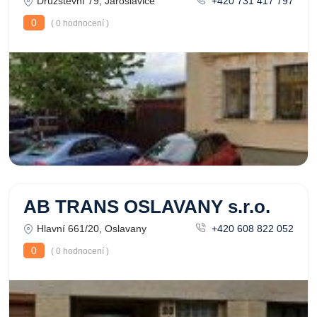
Družstevní 79, Jaroslavice
+420 731 417 797
0
( 0 hodnocení )
AB TRANS OSLAVANY s.r.o.
Hlavní 661/20, Oslavany
+420 608 822 052
0
( 0 hodnocení )