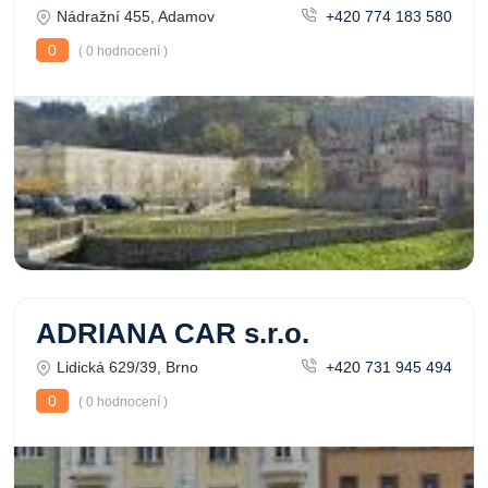
Nádražní 455, Adamov
+420 774 183 580
0
( 0 hodnocení )
ADRIANA CAR s.r.o.
Lidická 629/39, Brno
+420 731 945 494
0
( 0 hodnocení )