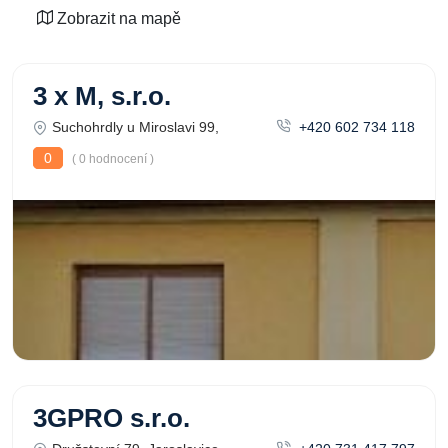
Zobrazit na mapě
3 x M, s.r.o.
Suchohrdly u Miroslavi 99,
+420 602 734 118
0
( 0 hodnocení )
3GPRO s.r.o.