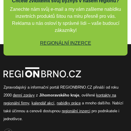
Chcete zviditelnit svůj byznys v našem regionu?
Zanechte nám svůj e-mail a my vám zašleme nabídku
inzertních produktů šitou na míru přesně pro vás.
Reklama u nás osloví ty správné lidi – vaše budoucí
zákazníky!
REGIONÁLNÍ INZERCE
Zpravodajský a informační portál REGIONBRNO.CZ přináší od roku
2000
denní zprávy
z
Jihomoravského kraje
, ověřené
kontakty na
regionální firmy
,
kalendář akcí
,
nabídky práce
a mnoho dalšího. Nabízí
také účinnou a cenově dostupnou
regionální inzerci
pro podnikatele i
jednotlivce.