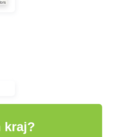
tors
 kraj?