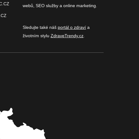
C.CZ
webů, SEO služby a online marketing.
.CZ
Sledujte také náš
portál o zdraví
a
životním stylu
ZdraveTrendy.cz
.