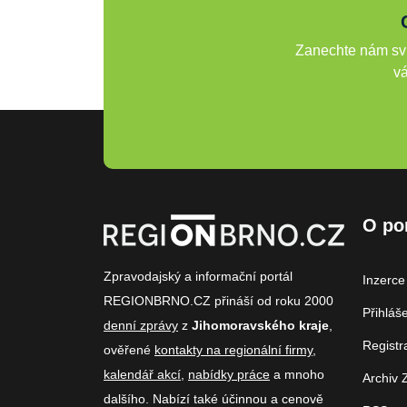
Zanechte nám svů
vá
O po
Zpravodajský a informační portál
Inzerce
REGIONBRNO.CZ přináší od roku 2000
Přihláš
denní zprávy
z
Jihomoravského kraje
,
Registr
ověřené
kontakty na regionální firmy
,
kalendář akcí
,
nabídky práce
a mnoho
Archiv 
dalšího. Nabízí také účinnou a cenově