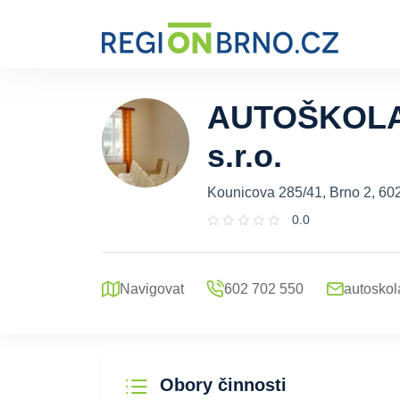
AUTOŠKOLA 
s.r.o.
Kounicova 285/41, Brno 2, 60
0.0
Navigovat
602 702 550
autosko
Obory činnosti