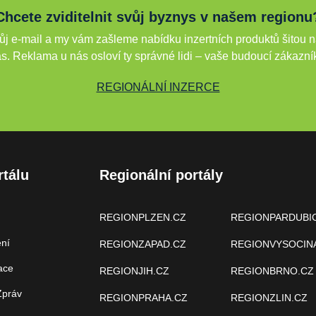
Chcete zviditelnit svůj byznys v našem regionu
j e-mail a my vám zašleme nabídku inzertních produktů šitou n
s. Reklama u nás osloví ty správné lidi – vaše budoucí zákazní
REGIONÁLNÍ INZERCE
rtálu
Regionální portály
REGIONPLZEN.CZ
REGIONPARDUBI
ení
REGIONZAPAD.CZ
REGIONVYSOCIN
ace
REGIONJIH.CZ
REGIONBRNO.CZ
Zpráv
REGIONPRAHA.CZ
REGIONZLIN.CZ