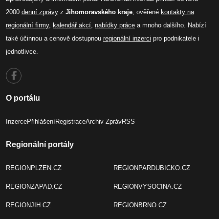
2000
denní zprávy
z
Jihomoravského kraje
, ověřené
kontakty na
regionální firmy
,
kalendář akcí
,
nabídky práce
a mnoho dalšího. Nabízí
také účinnou a cenově dostupnou
regionální inzerci
pro podnikatele i
jednotlivce.
O portálu
Inzerce
Přihlášení
Registrace
Archiv Zpráv
RSS
Regionální portály
REGIONPLZEN.CZ
REGIONPARDUBICKO.CZ
REGIONZAPAD.CZ
REGIONVYSOCINA.CZ
REGIONJIH.CZ
REGIONBRNO.CZ