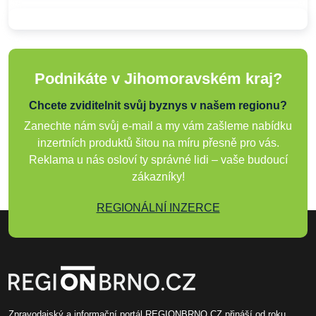
Podnikáte v Jihomoravském kraj?
Chcete zviditelnit svůj byznys v našem regionu?
Zanechte nám svůj e-mail a my vám zašleme nabídku
inzertních produktů šitou na míru přesně pro vás.
Reklama u nás osloví ty správné lidi – vaše budoucí
zákazníky!
REGIONÁLNÍ INZERCE
Zpravodajský a informační portál REGIONBRNO.CZ přináší od roku