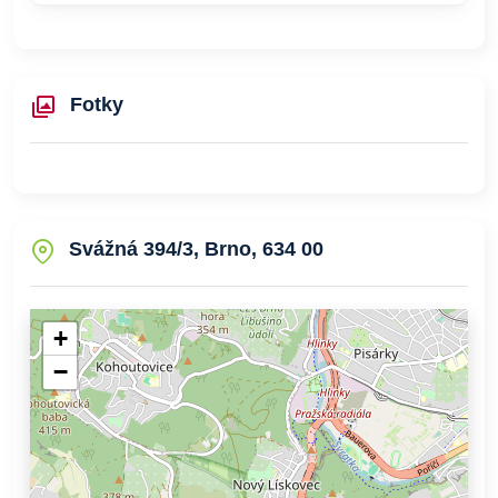
Fotky
Svážná 394/3, Brno, 634 00
+
−