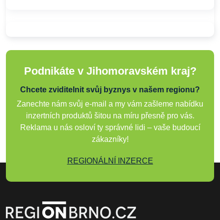
Podnikáte v Jihomoravském kraj?
Chcete zviditelnit svůj byznys v našem regionu?
Zanechte nám svůj e-mail a my vám zašleme nabídku
inzertních produktů šitou na míru přesně pro vás.
Reklama u nás osloví ty správné lidi – vaše budoucí
zákazníky!
REGIONÁLNÍ INZERCE