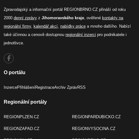
Zpravodajský a informační portál REGIONBRNO.CZ přináší od roku
2000
denní zprávy
z
Jihomoravského kraje
, ověřené
kontakty na
regionální firmy
,
kalendář akcí
,
nabídky práce
a mnoho dalšího. Nabízí
také účinnou a cenově dostupnou
regionální inzerci
pro podnikatele i
jednotlivce.
O portálu
Inzerce
Přihlášení
Registrace
Archiv Zpráv
RSS
Regionální portály
REGIONPLZEN.CZ
REGIONPARDUBICKO.CZ
REGIONZAPAD.CZ
REGIONVYSOCINA.CZ