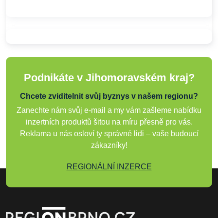
Podnikáte v Jihomoravském kraj?
Chcete zviditelnit svůj byznys v našem regionu?
Zanechte nám svůj e-mail a my vám zašleme nabídku
inzertních produktů šitou na míru přesně pro vás.
Reklama u nás osloví ty správné lidi – vaše budoucí
zákazníky!
REGIONÁLNÍ INZERCE