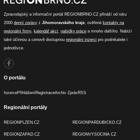
Zpravodajský a informační portál REGIONBRNO.CZ přináší od roku
2000
denní zprávy
z
Jihomoravského kraje
, ověřené
kontakty na
regionální firmy
,
kalendář akcí
,
nabídky práce
a mnoho dalšího. Nabízí
také účinnou a cenově dostupnou
regionální inzerci
pro podnikatele i
jednotlivce.
O portálu
Inzerce
Přihlášení
Registrace
Archiv Zpráv
RSS
Regionální portály
REGIONPLZEN.CZ
REGIONPARDUBICKO.CZ
REGIONZAPAD.CZ
REGIONVYSOCINA.CZ