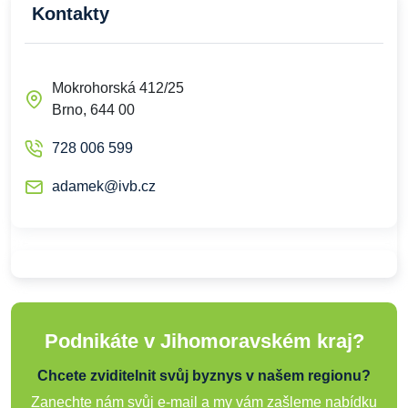
Kontakty
Mokrohorská 412/25
Brno, 644 00
728 006 599
adamek@ivb.cz
Podnikáte v Jihomoravském kraj?
Chcete zviditelnit svůj byznys v našem regionu?
Zanechte nám svůj e-mail a my vám zašleme nabídku