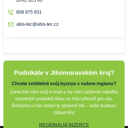
Brno, 623 00
608 975 931
abis-tec@abis-tec.cz
Podnikáte v Jihomoravském kraj?
Chcete zviditelnit svůj byznys v našem regionu?
Zanechte nám svůj e-mail a my vám zašleme nabídku
inzertních produktů šitou na míru přesně pro vás.
Reklama u nás osloví ty správné lidi – vaše budoucí
zákazníky!
REGIONÁLNÍ INZERCE