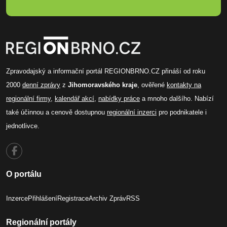
Zpravodajský a informační portál REGIONBRNO.CZ přináší od roku
2000
denní zprávy
z
Jihomoravského kraje
, ověřené
kontakty na
regionální firmy
,
kalendář akcí
,
nabídky práce
a mnoho dalšího. Nabízí
také účinnou a cenově dostupnou
regionální inzerci
pro podnikatele i
jednotlivce.
O portálu
Inzerce
Přihlášení
Registrace
Archiv Zpráv
RSS
Regionální portály